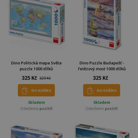
Dino Politická mapa Světa
Dino Puzzle Budapešť -
puzzle 1000 dílků
řetězový most 1000 dílků
325 Kč
325 Kč
329 Kč
DO KOŠÍKU
DO KOŠÍKU
Skladem
Skladem
Odešleme
pozítří
Odešleme
pozítří