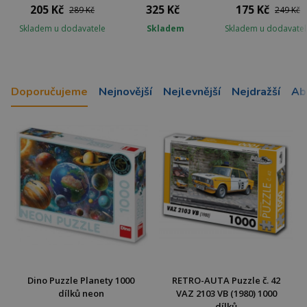
205 Kč
325 Kč
175 Kč
289 Kč
249 Kč
Skladem u dodavatele
Skladem
Skladem u dodavatel
Doporučujeme
Nejnovější
Nejlevnější
Nejdražší
Ab
Dino Puzzle Planety 1000
RETRO-AUTA Puzzle č. 42
dílků neon
VAZ 2103 VB (1980) 1000
dílků