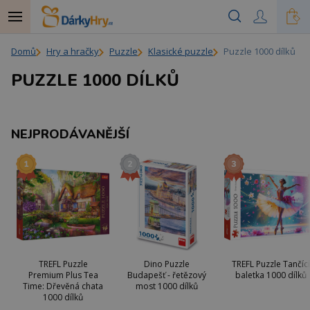
Domů
Hry a hračky
Puzzle
Klasické puzzle
Puzzle 1000 dílků
PUZZLE 1000 DÍLKŮ
NEJPRODÁVANĚJŠÍ
TREFL Puzzle
Dino Puzzle
TREFL Puzzle Tančící
Premium Plus Tea
Budapešť - řetězový
baletka 1000 dílků
Time: Dřevěná chata
most 1000 dílků
1000 dílků