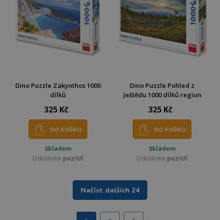
Dino Puzzle Zakynthos 1000
Dino Puzzle Pohled z
dílků
Ještědu 1000 dílků region
325 Kč
325 Kč
DO KOŠÍKU
DO KOŠÍKU
Skladem
Skladem
Odešleme
pozítří
Odešleme
pozítří
Načíst dalších 24