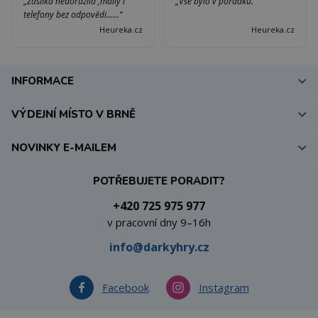
„Zásilka nedorazila ,maily i
„Vše bylo v pořádku.“
telefony bez odpovědi......“
Heureka.cz
Heureka.cz
INFORMACE
VÝDEJNÍ MÍSTO V BRNĚ
NOVINKY E-MAILEM
POTŘEBUJETE PORADIT?
+420 725 975 977
v pracovní dny 9–16h
info@darkyhry.cz
Facebook
Instagram