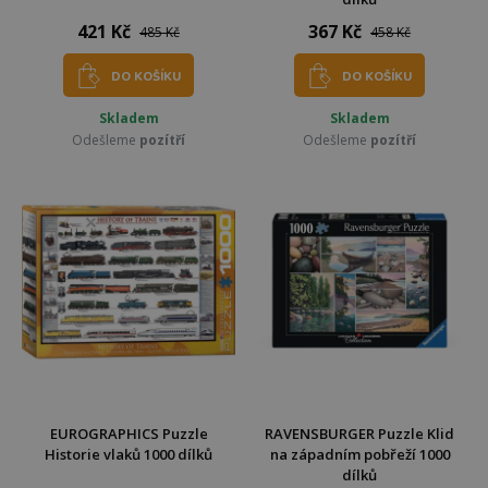
421 Kč
367 Kč
485 Kč
458 Kč
DO KOŠÍKU
DO KOŠÍKU
Skladem
Skladem
Odešleme
pozítří
Odešleme
pozítří
EUROGRAPHICS Puzzle
RAVENSBURGER Puzzle Klid
Historie vlaků 1000 dílků
na západním pobřeží 1000
dílků