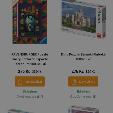
RAVENSBURGER Puzzle
Dino Puzzle Zámek Hluboká
Harry Potter 5: Expecto
1000 dílků
Patronum 1000 dílků
275 Kč
276 Kč
339 Kč
329 Kč
DO KOŠÍKU
DO KOŠÍKU
Skladem
Skladem
Odešleme
pozítří
Odešleme
pozítří