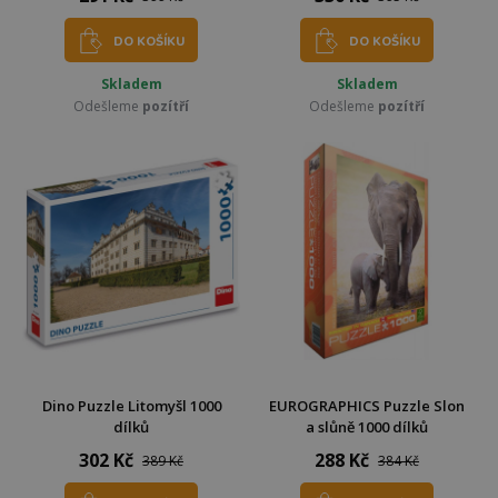
DO KOŠÍKU
DO KOŠÍKU
Skladem
Skladem
Odešleme
pozítří
Odešleme
pozítří
Dino Puzzle Litomyšl 1000
EUROGRAPHICS Puzzle Slon
dílků
a slůně 1000 dílků
302 Kč
288 Kč
389 Kč
384 Kč