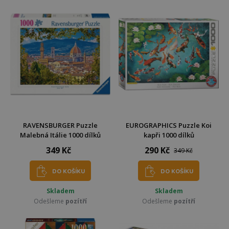
RAVENSBURGER Puzzle
EUROGRAPHICS Puzzle Koi
Malebná Itálie 1000 dílků
kapři 1000 dílků
349 Kč
290 Kč
349 Kč
DO KOŠÍKU
DO KOŠÍKU
Skladem
Skladem
Odešleme
pozítří
Odešleme
pozítří