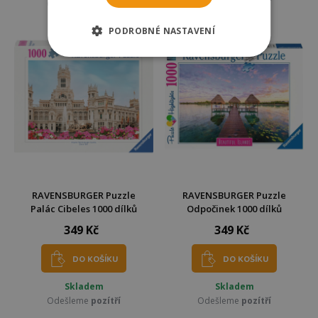
Odešleme
pozítří
Odešleme
pozítří
PODROBNÉ NASTAVENÍ
RAVENSBURGER Puzzle
RAVENSBURGER Puzzle
Palác Cibeles 1000 dílků
Odpočinek 1000 dílků
349 Kč
349 Kč
DO KOŠÍKU
DO KOŠÍKU
Skladem
Skladem
Odešleme
pozítří
Odešleme
pozítří