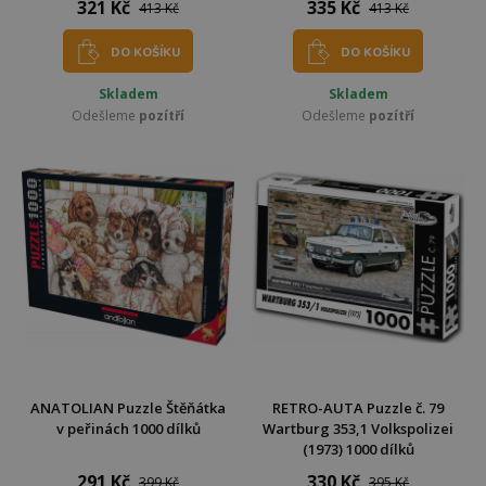
321 Kč
335 Kč
413 Kč
413 Kč
DO KOŠÍKU
DO KOŠÍKU
Skladem
Skladem
Odešleme
pozítří
Odešleme
pozítří
ANATOLIAN Puzzle Štěňátka
RETRO-AUTA Puzzle č. 79
v peřinách 1000 dílků
Wartburg 353,1 Volkspolizei
(1973) 1000 dílků
291 Kč
330 Kč
399 Kč
395 Kč