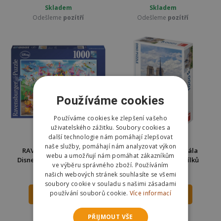
Skladem
Skladem
Odešleme
pozítří
Odešleme
pozítří
Používáme cookies
Používáme cookies ke zlepšení vašeho
uživatelského zážitku. Soubory cookies a
další technologie nám pomáhají zlepšovat
naše služby, pomáhají nám analyzovat výkon
RAVENSBURGER Puzzle
Dino Puzzle Katedrála
webu a umožňují nám pomáhat zákazníkům
Disney karneval 1000 dílků
Notre-Dame 1000 dílků
ve výběru správného zboží. Používáním
289 Kč
253 Kč
našich webových stránek souhlasíte se všemi
359 Kč
350 Kč
soubory cookie v souladu s našimi zásadami
používání souborů cookie.
Více informací
DO KOŠÍKU
DO KOŠÍKU
Skladem
Skladem
PŘIJMOUT VŠE