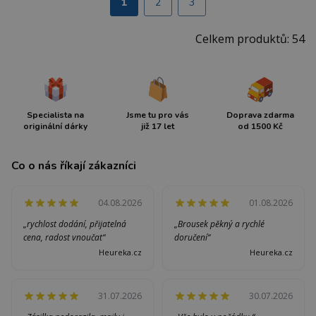
1
2
3
Celkem produktů: 54
Specialista na
Jsme tu pro vás
Doprava zdarma
originální dárky
již 17 let
od 1500 Kč
Co o nás říkají zákazníci
04.08.2026
01.08.2026
„rychlost dodání, přijatelná
„Brousek pěkný a rychlé
cena, radost vnoučat“
doručení“
Heureka.cz
Heureka.cz
31.07.2026
30.07.2026