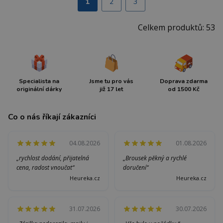
1
2
3
Celkem produktů: 53
Specialista na
Jsme tu pro vás
Doprava zdarma
originální dárky
již 17 let
od 1500 Kč
Co o nás říkají zákazníci
04.08.2026
01.08.2026
„rychlost dodání, přijatelná
„Brousek pěkný a rychlé
cena, radost vnoučat“
doručení“
Heureka.cz
Heureka.cz
31.07.2026
30.07.2026