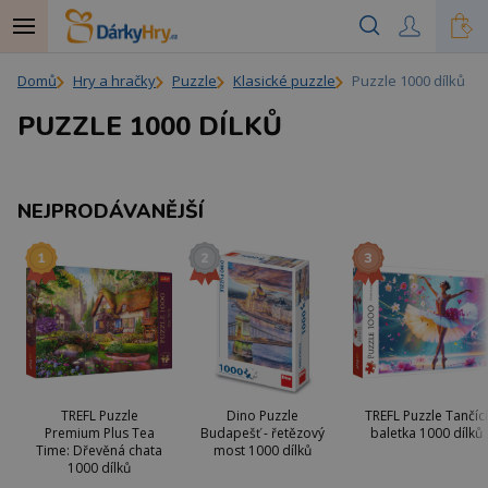
Domů
Hry a hračky
Puzzle
Klasické puzzle
Puzzle 1000 dílků
PUZZLE 1000 DÍLKŮ
NEJPRODÁVANĚJŠÍ
TREFL Puzzle
Dino Puzzle
TREFL Puzzle Tančící
Premium Plus Tea
Budapešť - řetězový
baletka 1000 dílků
Time: Dřevěná chata
most 1000 dílků
1000 dílků