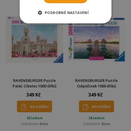
Odešleme
dnes
Odešleme
dnes
PODROBNÉ NASTAVENÍ
RAVENSBURGER Puzzle
RAVENSBURGER Puzzle
Palác Cibeles 1000 dílků
Odpočinek 1000 dílků
349 Kč
349 Kč
DO KOŠÍKU
DO KOŠÍKU
Skladem
Skladem
Odešleme
dnes
Odešleme
dnes