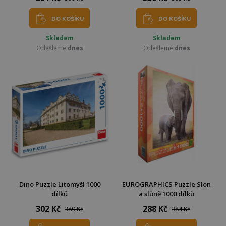
DO KOŠÍKU
DO KOŠÍKU
Skladem
Skladem
Odešleme
dnes
Odešleme
dnes
Dino Puzzle Litomyšl 1000
EUROGRAPHICS Puzzle Slon
dílků
a slůně 1000 dílků
302 Kč
288 Kč
389 Kč
384 Kč