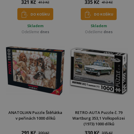
321 Kč
335 Kč
413 Kč
413 Kč
DO KOŠÍKU
DO KOŠÍKU
Skladem
Skladem
Odešleme
dnes
Odešleme
dnes
ANATOLIAN Puzzle Štěňátka
RETRO-AUTA Puzzle č. 79
v peřinách 1000 dílků
Wartburg 353,1 Volkspolizei
(1973) 1000 dílků
291 Kč
330 Kč
399 Kč
395 Kč