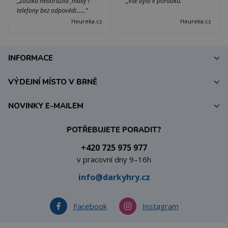
„Zásilka nedorazila ,maily i
„Vše bylo v pořádku.“
telefony bez odpovědi......“
Heureka.cz
Heureka.cz
INFORMACE
VÝDEJNÍ MÍSTO V BRNĚ
NOVINKY E-MAILEM
POTŘEBUJETE PORADIT?
+420 725 975 977
v pracovní dny 9–16h
info@darkyhry.cz
Facebook
Instagram