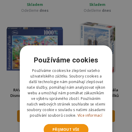
Skladem
Skladem
Odešleme
dnes
Odešleme
dnes
Používáme cookies
Používáme cookies ke zlepšení vašeho
uživatelského zážitku. Soubory cookies a
další technologie nám pomáhají zlepšovat
naše služby, pomáhají nám analyzovat výkon
RAVENSBURGER Puzzle
Dino Puzzle Katedrála
webu a umožňují nám pomáhat zákazníkům
Disney karneval 1000 dílků
Notre-Dame 1000 dílků
ve výběru správného zboží. Používáním
289 Kč
253 Kč
našich webových stránek souhlasíte se všemi
359 Kč
350 Kč
soubory cookie v souladu s našimi zásadami
používání souborů cookie.
Více informací
DO KOŠÍKU
DO KOŠÍKU
Skladem
Skladem
PŘIJMOUT VŠE