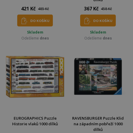
421 Kč
367 Kč
485 Kč
458 Kč
DO KOŠÍKU
DO KOŠÍKU
Skladem
Skladem
Odešleme
dnes
Odešleme
dnes
EUROGRAPHICS Puzzle
RAVENSBURGER Puzzle Klid
Historie vlaků 1000 dílků
na západním pobřeží 1000
dílků