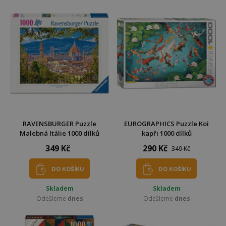
RAVENSBURGER Puzzle
EUROGRAPHICS Puzzle Koi
Malebná Itálie 1000 dílků
kapři 1000 dílků
349 Kč
290 Kč
349 Kč
DO KOŠÍKU
DO KOŠÍKU
Skladem
Skladem
Odešleme
dnes
Odešleme
dnes