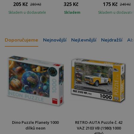
205 Kč
325 Kč
175 Kč
289 Kč
249 Kč
Skladem u dodavatele
Skladem
Skladem u dodavatel
Doporučujeme
Nejnovější
Nejlevnější
Nejdražší
Ab
Dino Puzzle Planety 1000
RETRO-AUTA Puzzle č. 42
dílků neon
VAZ 2103 VB (1980) 1000
dílků