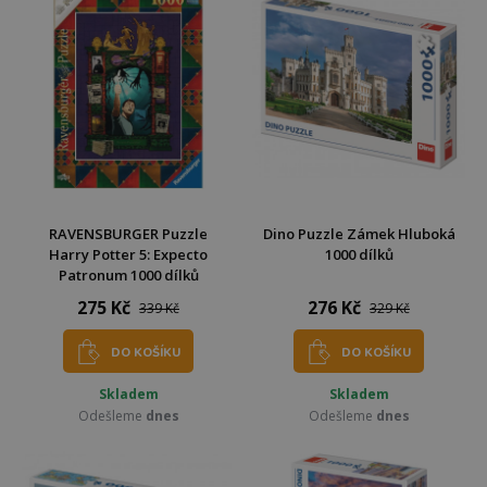
RAVENSBURGER Puzzle
Dino Puzzle Zámek Hluboká
Harry Potter 5: Expecto
1000 dílků
Patronum 1000 dílků
275 Kč
276 Kč
339 Kč
329 Kč
DO KOŠÍKU
DO KOŠÍKU
Skladem
Skladem
Odešleme
dnes
Odešleme
dnes