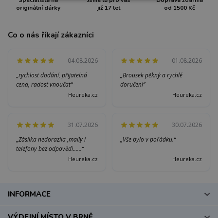
Specialista na
Jsme tu pro vás
Doprava zdarma
originální dárky
již 17 let
od 1500 Kč
Co o nás říkají zákazníci
04.08.2026
01.08.2026
„rychlost dodání, přijatelná
„Brousek pěkný a rychlé
cena, radost vnoučat“
doručení“
Heureka.cz
Heureka.cz
31.07.2026
30.07.2026
„Zásilka nedorazila ,maily i
„Vše bylo v pořádku.“
telefony bez odpovědi......“
Heureka.cz
Heureka.cz
INFORMACE
VÝDEJNÍ MÍSTO V BRNĚ