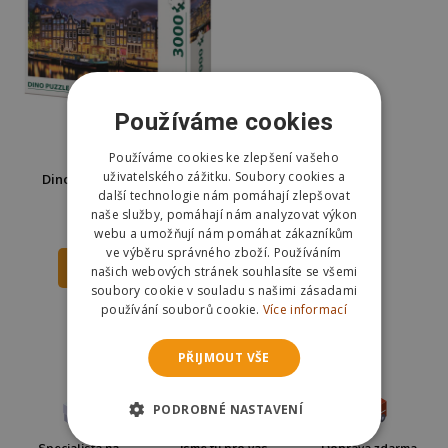
Používáme cookies
Používáme cookies ke zlepšení vašeho
uživatelského zážitku. Soubory cookies a
Dino Amsterdam puzzle
další technologie nám pomáhají zlepšovat
3000 dílků
naše služby, pomáhají nám analyzovat výkon
339 Kč
377 Kč
webu a umožňují nám pomáhat zákazníkům
ve výběru správného zboží. Používáním
DO KOŠÍKU
našich webových stránek souhlasíte se všemi
soubory cookie v souladu s našimi zásadami
Skladem
používání souborů cookie.
Více informací
Odešleme
zítra
PŘIJMOUT VŠE
PODROBNÉ NASTAVENÍ