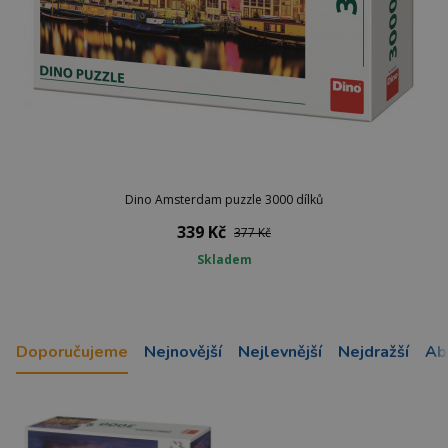
Dino Amsterdam puzzle 3000 dílků
339 Kč
377 Kč
Skladem
Doporučujeme
Nejnovější
Nejlevnější
Nejdražší
Ab