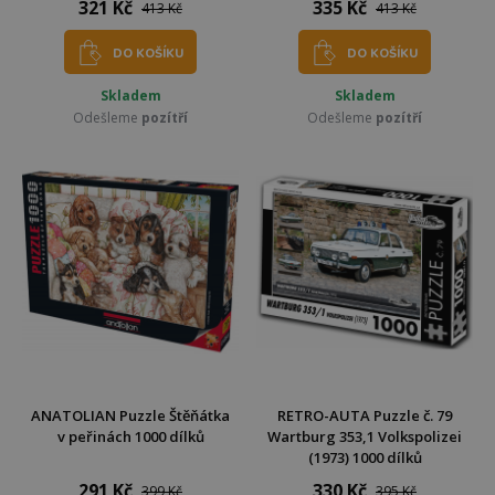
321 Kč
335 Kč
413 Kč
413 Kč
DO KOŠÍKU
DO KOŠÍKU
Skladem
Skladem
Odešleme
pozítří
Odešleme
pozítří
ANATOLIAN Puzzle Štěňátka
RETRO-AUTA Puzzle č. 79
v peřinách 1000 dílků
Wartburg 353,1 Volkspolizei
(1973) 1000 dílků
291 Kč
330 Kč
399 Kč
395 Kč