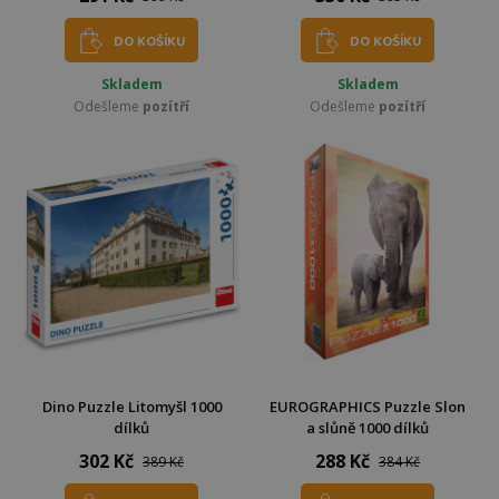
DO KOŠÍKU
DO KOŠÍKU
Skladem
Skladem
Odešleme
pozítří
Odešleme
pozítří
Dino Puzzle Litomyšl 1000
EUROGRAPHICS Puzzle Slon
dílků
a slůně 1000 dílků
302 Kč
288 Kč
389 Kč
384 Kč