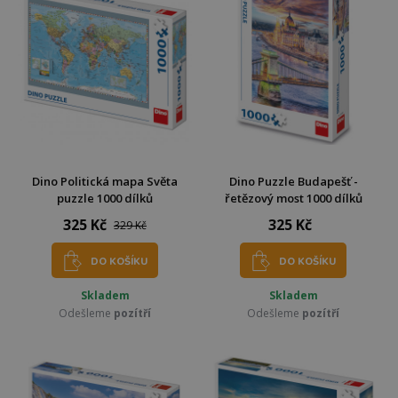
Dino Politická mapa Světa
Dino Puzzle Budapešť -
puzzle 1000 dílků
řetězový most 1000 dílků
325 Kč
325 Kč
329 Kč
DO KOŠÍKU
DO KOŠÍKU
Skladem
Skladem
Odešleme
pozítří
Odešleme
pozítří