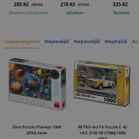
205 Kč
276 Kč
325 Kč
289 Kč
319 Kč
Skladem u dodavatele
Skladem
Skladem
Doporučujeme
Nejnovější
Nejlevnější
Nejdražší
Ab
Dino Puzzle Planety 1000
RETRO-AUTA Puzzle č. 42
dílků neon
VAZ 2103 VB (1980) 1000
dílků