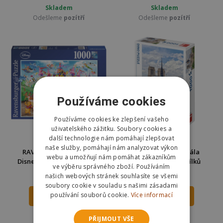
Skladem
Skladem
Odešleme
pozítří
Odešleme
pozítří
Používáme cookies
Používáme cookies ke zlepšení vašeho
uživatelského zážitku. Soubory cookies a
další technologie nám pomáhají zlepšovat
naše služby, pomáhají nám analyzovat výkon
RAVENSBURGER Puzzle
Dino Puzzle Katedrála
webu a umožňují nám pomáhat zákazníkům
Disney karneval 1000 dílků
Notre-Dame 1000 dílků
ve výběru správného zboží. Používáním
289 Kč
253 Kč
našich webových stránek souhlasíte se všemi
359 Kč
350 Kč
soubory cookie v souladu s našimi zásadami
používání souborů cookie.
Více informací
DO KOŠÍKU
DO KOŠÍKU
Skladem
Skladem
PŘIJMOUT VŠE