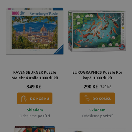
RAVENSBURGER Puzzle
EUROGRAPHICS Puzzle Koi
Malebná Itálie 1000 dílků
kapři 1000 dílků
349 Kč
290 Kč
349 Kč
DO KOŠÍKU
DO KOŠÍKU
Skladem
Skladem
Odešleme
pozítří
Odešleme
pozítří