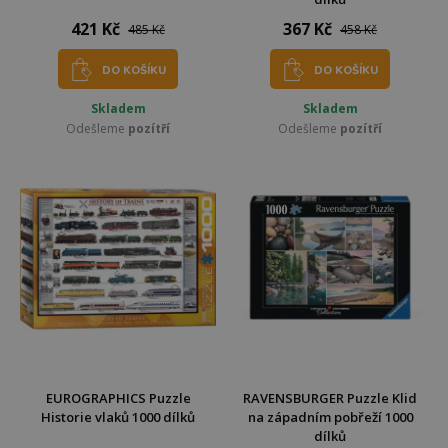
421 Kč
367 Kč
485 Kč
458 Kč
DO KOŠÍKU
DO KOŠÍKU
Skladem
Skladem
Odešleme
pozítří
Odešleme
pozítří
EUROGRAPHICS Puzzle
RAVENSBURGER Puzzle Klid
Historie vlaků 1000 dílků
na západním pobřeží 1000
dílků