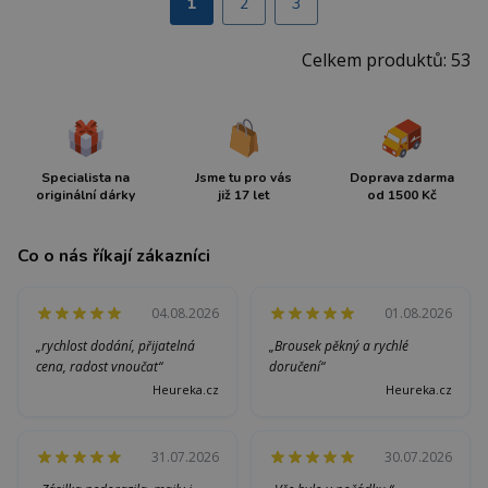
1
2
3
Celkem produktů: 53
Specialista na
Jsme tu pro vás
Doprava zdarma
originální dárky
již 17 let
od 1500 Kč
Co o nás říkají zákazníci
04.08.2026
01.08.2026
„rychlost dodání, přijatelná
„Brousek pěkný a rychlé
cena, radost vnoučat“
doručení“
Heureka.cz
Heureka.cz
31.07.2026
30.07.2026