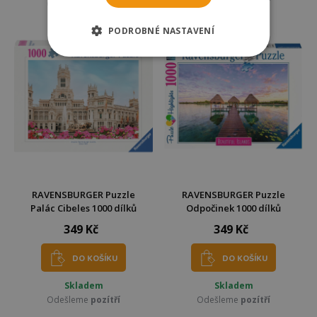
Odešleme
pozítří
Odešleme
pozítří
PODROBNÉ NASTAVENÍ
RAVENSBURGER Puzzle
RAVENSBURGER Puzzle
Palác Cibeles 1000 dílků
Odpočinek 1000 dílků
349 Kč
349 Kč
DO KOŠÍKU
DO KOŠÍKU
Skladem
Skladem
Odešleme
pozítří
Odešleme
pozítří