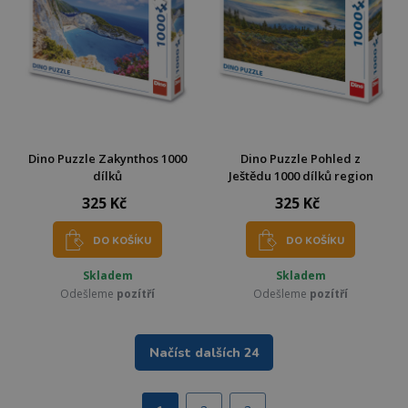
Dino Puzzle Zakynthos 1000
Dino Puzzle Pohled z
dílků
Ještědu 1000 dílků region
325 Kč
325 Kč
DO KOŠÍKU
DO KOŠÍKU
Skladem
Skladem
Odešleme
pozítří
Odešleme
pozítří
Načíst dalších 24