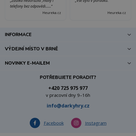
„Zásilka nedorazila ,maily i
„Vše bylo v pořádku.“
telefony bez odpovědi......“
Heureka.cz
Heureka.cz
INFORMACE
VÝDEJNÍ MÍSTO V BRNĚ
NOVINKY E-MAILEM
POTŘEBUJETE PORADIT?
+420 725 975 977
v pracovní dny 9–16h
info@darkyhry.cz
Facebook
Instagram