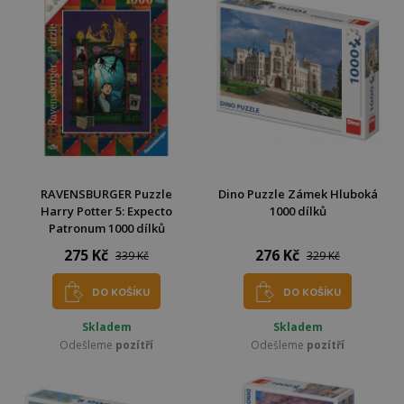
RAVENSBURGER Puzzle
Dino Puzzle Zámek Hluboká
Harry Potter 5: Expecto
1000 dílků
Patronum 1000 dílků
275 Kč
276 Kč
339 Kč
329 Kč
DO KOŠÍKU
DO KOŠÍKU
Skladem
Skladem
Odešleme
pozítří
Odešleme
pozítří