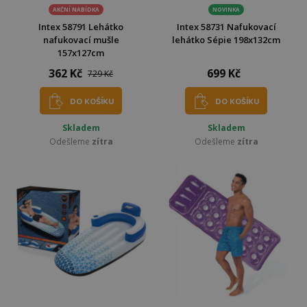
AKČNÍ NABÍDKA
NOVINKA
Intex 58791 Lehátko
Intex 58731 Nafukovací
nafukovací mušle
lehátko Sépie 198x132cm
157x127cm
362 Kč
699 Kč
729 Kč
DO KOŠÍKU
DO KOŠÍKU
Skladem
Skladem
Odešleme
zítra
Odešleme
zítra