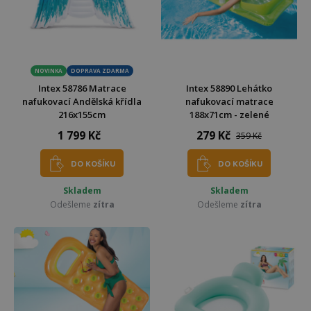
NOVINKA
DOPRAVA ZDARMA
Intex 58786 Matrace
Intex 58890 Lehátko
nafukovací Andělská křídla
nafukovací matrace
216x155cm
188x71cm - zelené
1 799 Kč
279 Kč
359 Kč
DO KOŠÍKU
DO KOŠÍKU
Skladem
Skladem
Odešleme
zítra
Odešleme
zítra