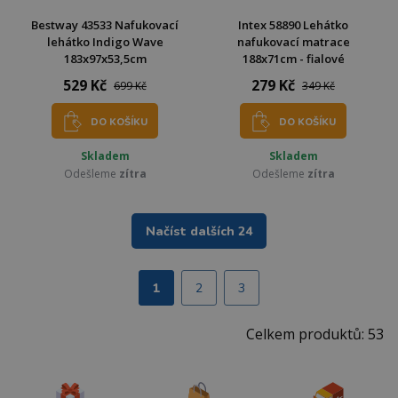
Bestway 43533 Nafukovací
Intex 58890 Lehátko
lehátko Indigo Wave
nafukovací matrace
183x97x53,5cm
188x71cm - fialové
529 Kč
279 Kč
699 Kč
349 Kč
DO KOŠÍKU
DO KOŠÍKU
Skladem
Skladem
Odešleme
zítra
Odešleme
zítra
Načíst dalších 24
1
2
3
Celkem produktů: 53