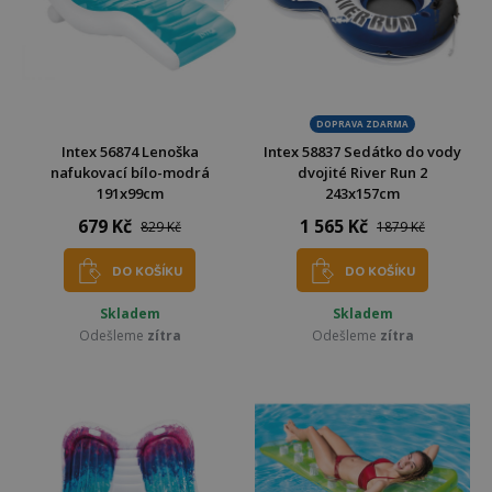
DOPRAVA ZDARMA
Intex 56874 Lenoška
Intex 58837 Sedátko do vody
nafukovací bílo-modrá
dvojité River Run 2
191x99cm
243x157cm
679 Kč
1 565 Kč
829 Kč
1879 Kč
DO KOŠÍKU
DO KOŠÍKU
Skladem
Skladem
Odešleme
zítra
Odešleme
zítra