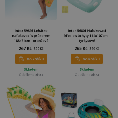
Intex 59895 Lehátko
Intex 56801 Nafukovací
nafukovací s průzorem
křeslo s úchyty 114x107cm -
188x71cm - oranžové
tyrkysové
267 Kč
265 Kč
329 Kč
369 Kč
DO KOŠÍKU
DO KOŠÍKU
Skladem
Skladem
Odešleme
zítra
Odešleme
zítra