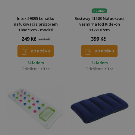
NOVINKA
Intex 59895 Lehátko
Bestway 41503 Nafuokvací
nafukovací s průzorem
vesmírná loď Ride-on
188x71cm - modré
117x107cm
249 Kč
399 Kč
279 Kč
DO KOŠÍKU
DO KOŠÍKU
Skladem
Skladem
Odešleme
zítra
Odešleme
zítra