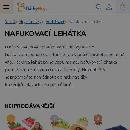
Domů
Hry a hračky
Vodní svět
Nafukovací lehátka
NAFUKOVACÍ LEHÁTKA
U nás si své nové lehátko zaručeně vyberete.
Líbí se vám jednorožec, toužíte po labuti či milujete meloun?
Ano, i taková
lehátka
na vodu máme.
Nafukovací lehátka
jsou skvělou zábavou i relaxací u vody. Nevěříte? A
nezapomeňte nahlédnout do naší nabídky
bazénků
,
plavacích kruhů
a
člunů
.
NEJPRODÁVANĚJŠÍ