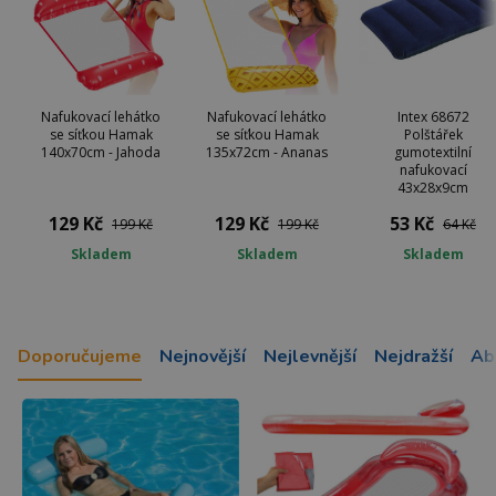
Nafukovací lehátko
Nafukovací lehátko
Intex 68672
se síťkou Hamak
se síťkou Hamak
Polštářek
140x70cm - Jahoda
135x72cm - Ananas
gumotextilní
nafukovací
43x28x9cm
129 Kč
129 Kč
53 Kč
199 Kč
199 Kč
64 Kč
Skladem
Skladem
Skladem
Doporučujeme
Nejnovější
Nejlevnější
Nejdražší
Ab