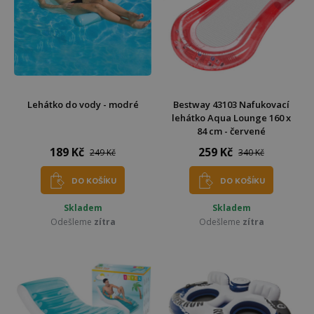
Lehátko do vody - modré
Bestway 43103 Nafukovací
lehátko Aqua Lounge 160 x
84 cm - červené
189 Kč
259 Kč
249 Kč
340 Kč
DO KOŠÍKU
DO KOŠÍKU
Skladem
Skladem
Odešleme
zítra
Odešleme
zítra