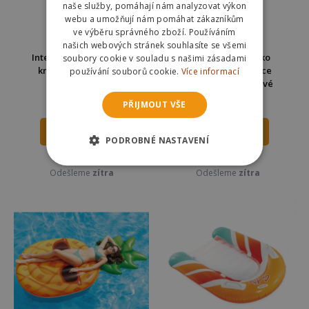
naše služby, pomáhají nám analyzovat výkon
webu a umožňují nám pomáhat zákazníkům
ve výběru správného zboží. Používáním
našich webových stránek souhlasíte se všemi
Intex 58562 Nafukovací
Intex 58890 Lehátko
soubory cookie v souladu s našimi zásadami
krokodýl 203x114cm
nafukovací matrace
používání souborů cookie.
Více informací
188x71cm - oranžové
475 Kč
279 Kč
PŘIJMOUT VŠE
579 Kč
349 Kč
DO KOŠÍKU
DO KOŠÍKU
PODROBNÉ NASTAVENÍ
Skladem
Skladem
Odešleme
zítra
Odešleme
zítra