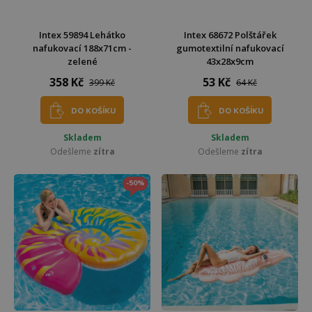
Intex 59894 Lehátko
Intex 68672 Polštářek
nafukovací 188x71cm -
gumotextilní nafukovací
zelené
43x28x9cm
358 Kč
53 Kč
399 Kč
64 Kč
DO KOŠÍKU
DO KOŠÍKU
Skladem
Skladem
Odešleme
zítra
Odešleme
zítra
-50%