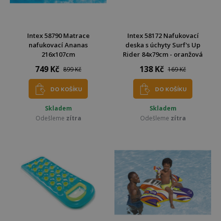
Intex 58790 Matrace
Intex 58172 Nafukovací
nafukovací Ananas
deska s úchyty Surf's Up
216x107cm
Rider 84x79cm - oranžová
749 Kč
138 Kč
899 Kč
169 Kč
DO KOŠÍKU
DO KOŠÍKU
Skladem
Skladem
Odešleme
zítra
Odešleme
zítra