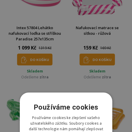
Intex 57804 Lehátko
Nafukovací matrace se
nafukovací loďka se stříškou
síťkou - růžová
Paradise 257x135cm
1 099 Kč
159 Kč
1319 Kč
169 Kč
DO KOŠÍKU
DO KOŠÍKU
Skladem
Skladem
Odešleme
zítra
Odešleme
zítra
Používáme cookies
Používáme cookies ke zlepšení vašeho
uživatelského zážitku. Soubory cookies a
další technologie nám pomáhají zlepšovat