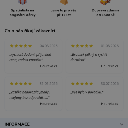
Specialista na
Jsme tu pro vás
Doprava zdarma
originální dárky
již 17 let
od 1500 Kč
Co o nás říkají zákazníci
04.08.2026
01.08.2026
„rychlost dodání, přijatelná
„Brousek pěkný a rychlé
cena, radost vnoučat“
doručení“
Heureka.cz
Heureka.cz
31.07.2026
30.07.2026
„Zásilka nedorazila ,maily i
„Vše bylo v pořádku.“
telefony bez odpovědi......“
Heureka.cz
Heureka.cz
INFORMACE