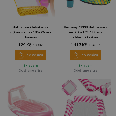
Nafukovací lehátko se
Bestway 43398 Nafukovací
síťkou Hamak 135x72cm -
sedátko 169x137cm s
Ananas
chladící taškou
129 Kč
1 117 Kč
199 Kč
1349 Kč
DO KOŠÍKU
DO KOŠÍKU
Skladem
Skladem
Odešleme
zítra
Odešleme
zítra