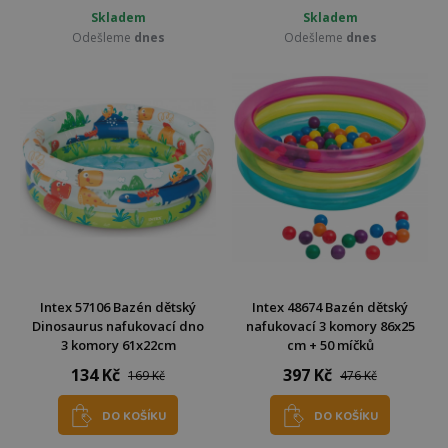
Skladem
Skladem
Odešleme
dnes
Odešleme
dnes
Intex 57106 Bazén dětský
Intex 48674 Bazén dětský
Dinosaurus nafukovací dno
nafukovací 3 komory 86x25
3 komory 61x22cm
cm + 50 míčků
134 Kč
397 Kč
169 Kč
476 Kč
DO KOŠÍKU
DO KOŠÍKU