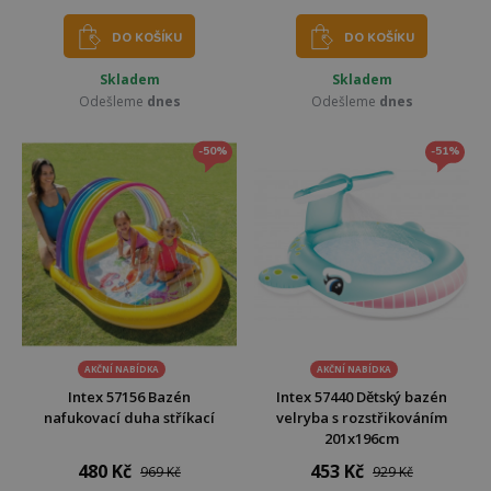
DO KOŠÍKU
DO KOŠÍKU
Skladem
Skladem
Odešleme
dnes
Odešleme
dnes
-50%
-51%
AKČNÍ NABÍDKA
AKČNÍ NABÍDKA
Intex 57156 Bazén
Intex 57440 Dětský bazén
nafukovací duha stříkací
velryba s rozstřikováním
201x196cm
480 Kč
453 Kč
969 Kč
929 Kč