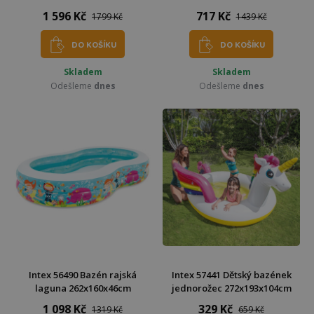
1 596 Kč
717 Kč
1799 Kč
1439 Kč
DO KOŠÍKU
DO KOŠÍKU
Skladem
Skladem
Odešleme
dnes
Odešleme
dnes
Intex 56490 Bazén rajská
Intex 57441 Dětský bazének
laguna 262x160x46cm
jednorožec 272x193x104cm
1 098 Kč
329 Kč
1319 Kč
659 Kč