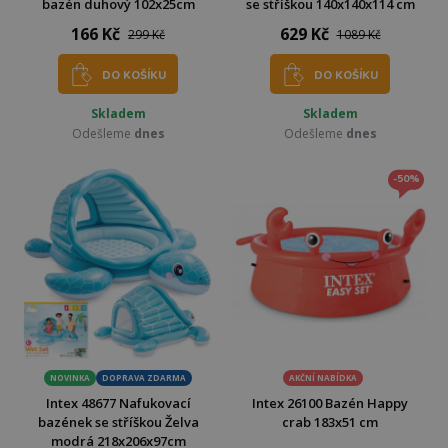
bazén duhový 102x25cm
se stříškou 140x140x114 cm
166 Kč
629 Kč
299 Kč
1089 Kč
DO KOŠÍKU
DO KOŠÍKU
Skladem
Skladem
Odešleme
dnes
Odešleme
dnes
-50%
NOVINKA
DOPRAVA ZDARMA
AKČNÍ NABÍDKA
Intex 48677 Nafukovací
Intex 26100 Bazén Happy
bazének se stříškou Želva
crab 183x51 cm
modrá 218x206x97cm