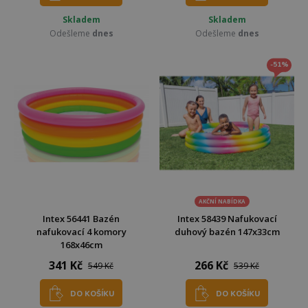
Skladem
Skladem
Odešleme
dnes
Odešleme
dnes
-51%
AKČNÍ NABÍDKA
Intex 56441 Bazén
Intex 58439 Nafukovací
nafukovací 4 komory
duhový bazén 147x33cm
168x46cm
341 Kč
266 Kč
549 Kč
539 Kč
DO KOŠÍKU
DO KOŠÍKU