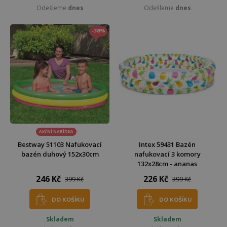
Odešleme
dnes
Odešleme
dnes
-38%
AKČNÍ NABÍDKA
Bestway 51103 Nafukovací
Intex 59431 Bazén
bazén duhový 152x30cm
nafukovací 3 komory
132x28cm - ananas
246 Kč
226 Kč
399 Kč
399 Kč
DO KOŠÍKU
DO KOŠÍKU
Skladem
Skladem