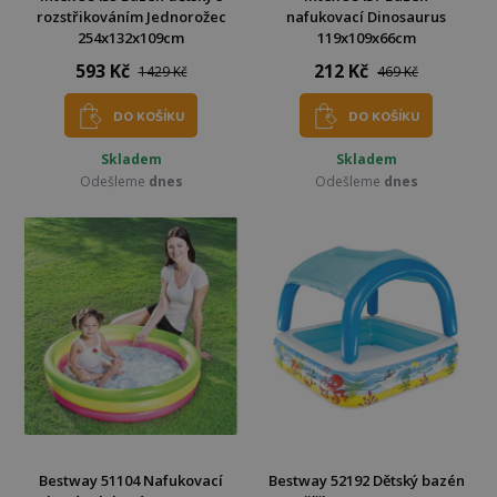
rozstřikováním Jednorožec
nafukovací Dinosaurus
254x132x109cm
119x109x66cm
593 Kč
212 Kč
1429 Kč
469 Kč
DO KOŠÍKU
DO KOŠÍKU
Skladem
Skladem
Odešleme
dnes
Odešleme
dnes
Bestway 51104 Nafukovací
Bestway 52192 Dětský bazén