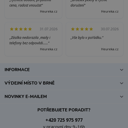
cena, radost vnoučat“
doručení“
Heureka.cz
Heureka.cz
31.07.2026
30.07.2026
„Zásilka nedorazila ,maily i
„Vše bylo v pořádku.“
telefony bez odpovědi......“
Heureka.cz
Heureka.cz
INFORMACE
VÝDEJNÍ MÍSTO V BRNĚ
NOVINKY E-MAILEM
POTŘEBUJETE PORADIT?
+420 725 975 977
v pracovní dny 9–16h