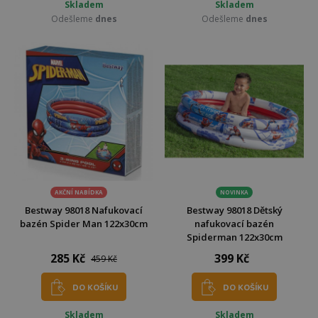
Skladem
Skladem
Odešleme
dnes
Odešleme
dnes
AKČNÍ NABÍDKA
NOVINKA
Bestway 98018 Nafukovací
Bestway 98018 Dětský
bazén Spider Man 122x30cm
nafukovací bazén
Spiderman 122x30cm
285 Kč
399 Kč
459 Kč
DO KOŠÍKU
DO KOŠÍKU
Skladem
Skladem