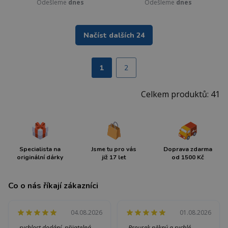
Odešleme
dnes
Odešleme
dnes
Načíst dalších 24
1
2
Celkem produktů: 41
Specialista na
Jsme tu pro vás
Doprava zdarma
originální dárky
již 17 let
od 1500 Kč
Co o nás říkají zákazníci
04.08.2026
01.08.2026
„rychlost dodání, přijatelná
„Brousek pěkný a rychlé