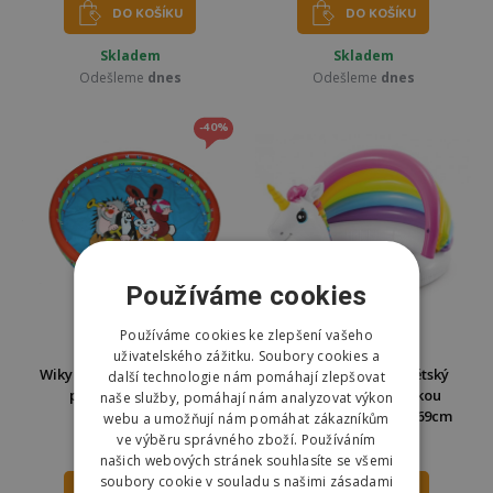
DO KOŠÍKU
DO KOŠÍKU
Skladem
Skladem
Odešleme
dnes
Odešleme
dnes
-40%
Používáme cookies
Používáme cookies ke zlepšení vašeho
AKČNÍ NABÍDKA
uživatelského zážitku. Soubory cookies a
Wiky Dětský bazén Krtek a
Intex 57113 Bazén dětský
další technologie nám pomáhají zlepšovat
přátelé 100x20cm
jednorožec se stříškou
naše služby, pomáhají nám analyzovat výkon
nafukovací 127x102x69cm
webu a umožňují nám pomáhat zákazníkům
ve výběru správného zboží. Používáním
223 Kč
399 Kč
369 Kč
659 Kč
našich webových stránek souhlasíte se všemi
soubory cookie v souladu s našimi zásadami