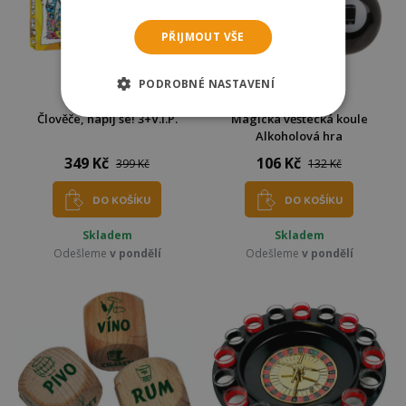
PŘIJMOUT VŠE
PODROBNÉ NASTAVENÍ
AKČNÍ NABÍDKA
Člověče, napij se! 3+V.I.P.
Magická věštecká koule
Alkoholová hra
349 Kč
106 Kč
399 Kč
132 Kč
DO KOŠÍKU
DO KOŠÍKU
Skladem
Skladem
Odešleme
v pondělí
Odešleme
v pondělí