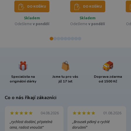
DO KOŠÍKU
DO KOŠÍKU
Skladem
Skladem
Odešleme
v pondělí
Odešleme
v pondělí
Od
Specialista na
Jsme tu pro vás
Doprava zdarma
originální dárky
již 17 let
od 1500 Kč
Co o nás říkají zákazníci
04.08.2026
01.08.2026
„rychlost dodání, přijatelná
„Brousek pěkný a rychlé
cena, radost vnoučat“
doručení“