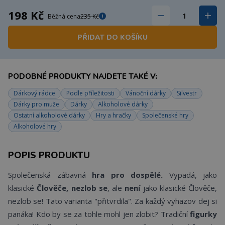
198 Kč
Běžná cena
235 Kč
i
PŘIDAT DO KOŠÍKU
PODOBNÉ PRODUKTY NAJDETE TAKÉ V:
Dárkový rádce
Podle příležitosti
Vánoční dárky
Silvestr
Dárky pro muže
Dárky
Alkoholové dárky
Ostatní alkoholové dárky
Hry a hračky
Společenské hry
Alkoholové hry
POPIS PRODUKTU
Společenská zábavná
hra pro dospělé.
Vypadá, jako
klasické
Člověče, nezlob se
, ale
není
jako klasické Člověče,
nezlob se! Tato varianta "přitvrdila". Za každý vyhazov dej si
panáka! Kdo by se za tohle mohl jen zlobit? Tradiční
figurky