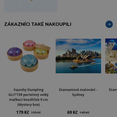
ZÁKAZNÍCI TAKÉ NAKOUPILI
Squishy Dumpling
Diamantové malování -
Diam
GLITTER perleťový velký
Sydney
mačkací knedlíček 9 cm
(Mystery box)
179 Kč
69 Kč
199 Kč
149 Kč