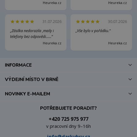
Heureka.cz
Heureka.cz
31.07.2026
30.07.2026
„Zásilka nedorazila ,maily i
„Vše bylo v pořádku.“
telefony bez odpovědi......“
Heureka.cz
Heureka.cz
INFORMACE
VÝDEJNÍ MÍSTO V BRNĚ
NOVINKY E-MAILEM
POTŘEBUJETE PORADIT?
+420 725 975 977
v pracovní dny 9–16h
info@darkyhry.cz