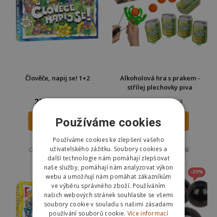
Člověče, napij se! 1+2
Alkoholová hra s prakem -
střílej plechovky piva
299 Kč
161 Kč
349 Kč
215 Kč
Používáme cookies
DO KOŠÍKU
DO KOŠÍKU
Používáme cookies ke zlepšení vašeho
Skladem
Skladem
uživatelského zážitku. Soubory cookies a
Odešleme
v pondělí
Odešleme
v pondělí
další technologie nám pomáhají zlepšovat
naše služby, pomáhají nám analyzovat výkon
-20%
webu a umožňují nám pomáhat zákazníkům
ve výběru správného zboží. Používáním
našich webových stránek souhlasíte se všemi
soubory cookie v souladu s našimi zásadami
používání souborů cookie.
Více informací