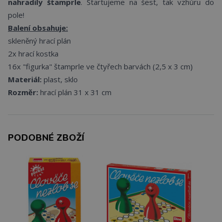
nahradily
štamprle
. Startujeme na šest, tak vzhůru do
pole!
Balení obsahuje:
skleněný hrací plán
2x hrací kostka
16x "figurka" štamprle ve čtyřech barvách (2,5 x 3 cm)
Materiál:
plast, sklo
Rozměr:
hrací plán 31 x 31 cm
PODOBNÉ ZBOŽÍ