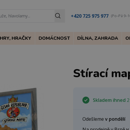
+420 725 975 977
(Po–Pá 9–1
HRY, HRAČKY
DOMÁCNOST
DÍLNA, ZAHRADA
O
Stírací ma
Skladem ihned
2
Odešleme
v pondělí
Na prodejně v Brně
v