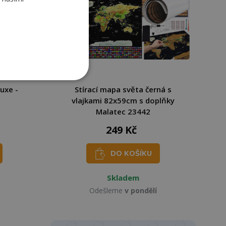
luxe -
Stírací mapa světa černá s
vlajkami 82x59cm s doplňky
Malatec 23442
249 Kč
DO KOŠÍKU
Skladem
Odešleme
v pondělí