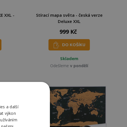
E XXL -
Stírací mapa světa - česká verze
Deluxe XXL
999 Kč
DO KOŠÍKU
Skladem
Odešleme
v pondělí
es a další
at výkon
oužíváním
 našimi