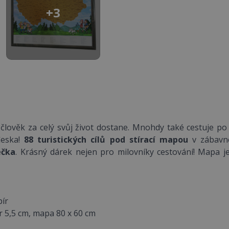
+3
 člověk za celý svůj život dostane. Mnohdy také cestuje po s
Česka!
88 turistických cílů pod stírací mapou
v zábav
ečka
. Krásný dárek nejen pro milovníky cestování! Mapa 
ír
 5,5 cm, mapa 80 x 60 cm