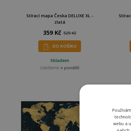
Stírací mapa Česka DELUXE XL -
Stíra
zlatá
359 Kč
529 Kč
DO KOŠÍKU
Skladem
Odešleme
v pondělí
Používáme
technol
webu a u
našich