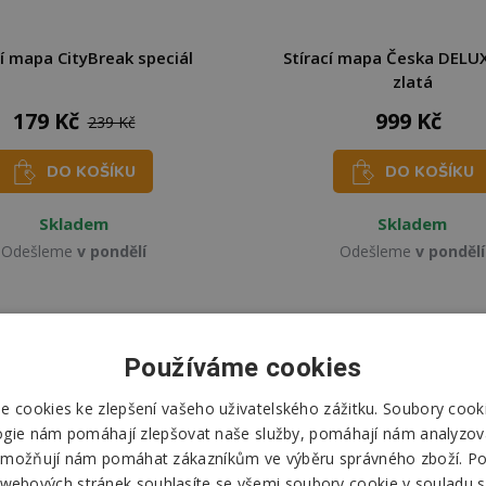
cí mapa CityBreak speciál
Stírací mapa Česka DELUX
zlatá
179 Kč
999 Kč
239 Kč
DO KOŠÍKU
DO KOŠÍKU
Skladem
Skladem
Odešleme
v pondělí
Odešleme
v pondělí
Používáme cookies
 cookies ke zlepšení vašeho uživatelského zážitku. Soubory cooki
ogie nám pomáhají zlepšovat naše služby, pomáhají nám analyzov
možňují nám pomáhat zákazníkům ve výběru správného zboží. P
 webových stránek souhlasíte se všemi soubory cookie v souladu s