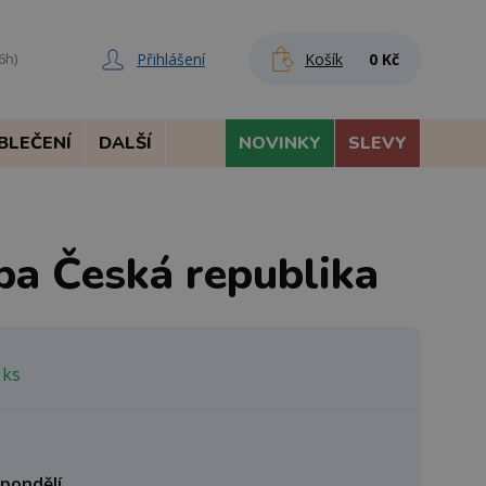
Přihlášení
Košík
0 Kč
6h)
BLEČENÍ
DALŠÍ
NOVINKY
SLEVY
pa Česká republika
 ks
 pondělí