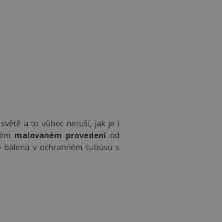
větě a to vůbec netuší, jak je i
ném
malovaném provedení
od
je balena v ochranném tubusu s