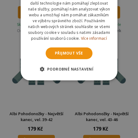
199 Kč
199 Kč
další technologie nám pomáhají zlepšovat
naše služby, pomáhají nám analyzovat výkon
DO KOŠÍKU
DO KOŠÍKU
webu a umožňují nám pomáhat zákazníkům
ve výběru správného zboží. Používáním
Skladem u dodavatele
Skladem u dodavatele
našich webových stránek souhlasíte se všemi
Odešleme
ve čtvrtek
Odešleme
ve čtvrtek
soubory cookie v souladu s našimi zásadami
používání souborů cookie.
Více informací
PŘIJMOUT VŠE
PODROBNÉ NASTAVENÍ
Albi Pohodonožky - Největší
Albi Pohodonožky - Největší
kanec, vel. 39-42
kanec, vel. 43-46
179 Kč
179 Kč