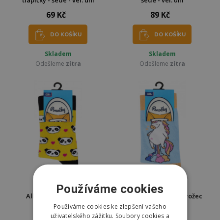
69 Kč
89 Kč
DO KOŠÍKU
DO KOŠÍKU
Skladem
Skladem
Odešleme
zítra
Odešleme
zítra
Používáme cookies
Albi Ponožky - Pandy
Albi Ponožky - Jednorožec
modré
Používáme cookies ke zlepšení vašeho
uživatelského zážitku. Soubory cookies a
189 Kč
189 Kč