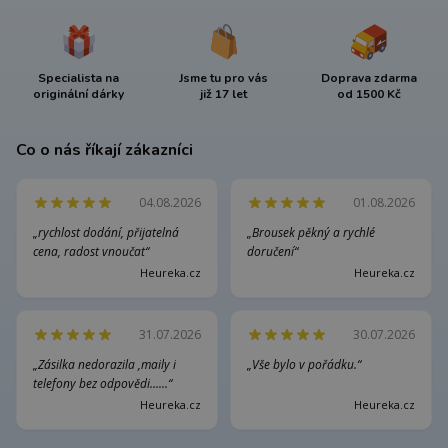
Specialista na
Jsme tu pro vás
Doprava zdarma
originální dárky
již 17 let
od 1500 Kč
Co o nás říkají zákazníci
04.08.2026
01.08.2026
„rychlost dodání, přijatelná
„Brousek pěkný a rychlé
cena, radost vnoučat“
doručení“
Heureka.cz
Heureka.cz
31.07.2026
30.07.2026
„Zásilka nedorazila ,maily i
„Vše bylo v pořádku.“
telefony bez odpovědi......“
Heureka.cz
Heureka.cz