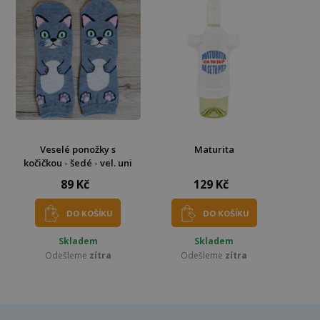
Veselé ponožky s
Maturita
kočičkou - šedé - vel. uni
89 Kč
129 Kč
DO KOŠÍKU
DO KOŠÍKU
Skladem
Skladem
Odešleme
zítra
Odešleme
zítra