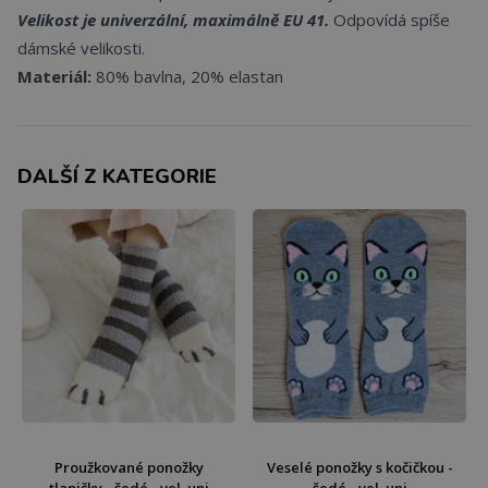
Velikost je univerzální, maximálně EU 41.
Odpovídá spíše
dámské velikosti.
Materiál:
80% bavlna, 20% elastan
DALŠÍ Z KATEGORIE
Proužkované ponožky
Veselé ponožky s kočičkou -
tlapičky - šedé - vel. uni
šedé - vel. uni