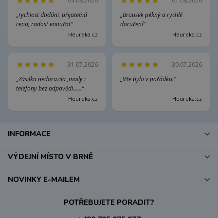
04.08.2026
01.08.2026
„rychlost dodání, přijatelná
„Brousek pěkný a rychlé
cena, radost vnoučat“
doručení“
Heureka.cz
Heureka.cz
31.07.2026
30.07.2026
„Zásilka nedorazila ,maily i
„Vše bylo v pořádku.“
telefony bez odpovědi......“
Heureka.cz
Heureka.cz
INFORMACE
VÝDEJNÍ MÍSTO V BRNĚ
NOVINKY E-MAILEM
POTŘEBUJETE PORADIT?