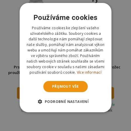
Používáme cookies
Používáme cookies ke zlepšení vašeho
uživatelského zážitku. Soubory cookies a
další technologie nám pomáhají zlepšovat
naše služby, pomáhají nám analyzovat výkon
webu a umožňují nám pomáhat zákazníkům
ve výběru správného zboží. Používáním
našich webových stránek souhlasíte se všemi
soubory cookie v souladu s našimi zásadami
Prstové ponožky Kočky
Albi Ponožky - Jednorožec
používání souborů cookie.
Více informací
proužkované - šedé - vel. uni
modré
99 Kč
189 Kč
199 Kč
PŘIJMOUT VŠE
DO KOŠÍKU
DO KOŠÍKU
PODROBNÉ NASTAVENÍ
Skladem
Skladem u dodavatele
Odešleme
dnes
Odešleme
v pátek