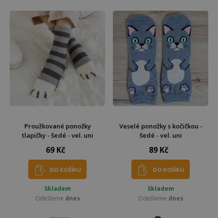
Proužkované ponožky
Veselé ponožky s kočičkou -
tlapičky - šedé - vel. uni
šedé - vel. uni
69 Kč
89 Kč
DO KOŠÍKU
DO KOŠÍKU
Skladem
Skladem
Odešleme
dnes
Odešleme
dnes