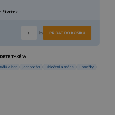
e čtvrtek
ks
PŘIDAT DO KOŠÍKU
ETE TAKÉ V:
riálů a her
Jednorožci
Oblečení a móda
Ponožky