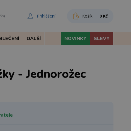
Přihlášení
Košík
0 Kč
6h)
BLEČENÍ
DALŠÍ
NOVINKY
SLEVY
ky - Jednorožec
vatele