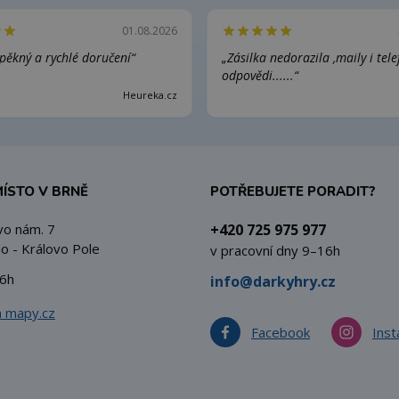
01.08.2026
pěkný a rychlé doručení“
„Zásilka nedorazila ,maily i tel
odpovědi......“
Heureka.cz
MÍSTO V BRNĚ
POTŘEBUJETE PORADIT?
vo nám. 7
+420 725 975 977
o - Královo Pole
v pracovní dny 9–16h
6h
info@darkyhry.cz
a mapy.cz
Facebook
Ins