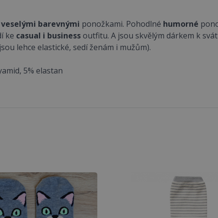
t
veselými
barevnými
ponožkami. Pohodlné
humorné
ponož
dí ke
casual i business
outfitu. A jsou skvělým dárkem k svátk
sou lehce elastické, sedí ženám i mužům).
lyamid, 5% elastan