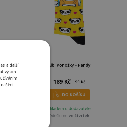
ky
Albi Ponožky - Pandy
es a další
. uni
at výkon
oužíváním
189 Kč
199 Kč
 našimi
DO KOŠÍKU
Skladem u dodavatele
Odešleme
ve čtvrtek