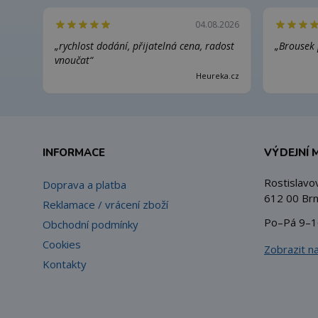
04.08.2026
„rychlost dodání, přijatelná cena, radost
„Brousek 
vnoučat“
Heureka.cz
INFORMACE
VÝDEJNÍ 
Rostislavo
Doprava a platba
612 00 Brn
Reklamace / vrácení zboží
Po–Pá 9–1
Obchodní podmínky
Cookies
Zobrazit n
Kontakty