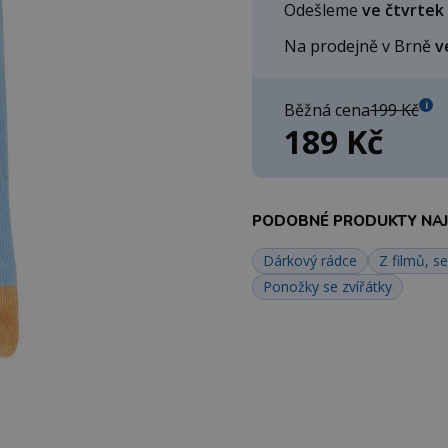
Odešleme
ve čtvrtek
Na prodejně v Brně
v
i
Běžná cena
199 Kč
189 Kč
PODOBNÉ PRODUKTY NAJD
Dárkový rádce
Z filmů, se
Ponožky se zvířátky