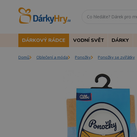
DÁRKOVÝ RÁDCE
VODNÍ SVĚT
DÁRKY
Domů
Oblečení a móda
Ponožky
Ponožky se zvířátky