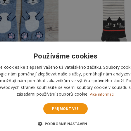
Používáme cookies
 ponožky s kočičkou - šedé
Prstové ponožky Koč
 cookies ke zlepšení vašeho uživatelského zážitku. Soubory cooki
- vel. uni
proužkované - šedé - vel
ogie nám pomáhají zlepšovat naše služby, pomáhají nám analyzov
možňují nám pomáhat zákazníkům ve výběru správného zboží. P
89 Kč
99 Kč
 webových stránek souhlasíte se všemi soubory cookie v souladu s
zásadami používání souborů cookie.
Více informací
DO KOŠÍKU
DO KOŠÍKU
PŘIJMOUT VŠE
Skladem
Skladem
Odešleme
v pondělí
Odešleme
v pondělí
PODROBNÉ NASTAVENÍ