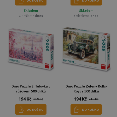
DO KOŠÍKU
DO KOŠÍKU
Skladem
Skladem
Odešleme
dnes
Odešleme
dnes
Dino Puzzle Eiffelovka v
Dino Puzzle Zelený Rolls-
růžovém 500 dílků
Royce 500 dílků
194 Kč
194 Kč
219 Kč
219 Kč
DO KOŠÍKU
DO KOŠÍKU