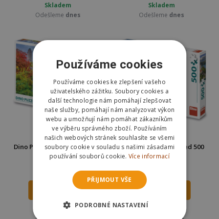
Skladem
Skladem
Odešleme
dnes
Odešleme
dnes
Používáme cookies
Používáme cookies ke zlepšení vašeho
uživatelského zážitku. Soubory cookies a
další technologie nám pomáhají zlepšovat
naše služby, pomáhají nám analyzovat výkon
webu a umožňují nám pomáhat zákazníkům
ve výběru správného zboží. Používáním
našich webových stránek souhlasíte se všemi
Dino Puzzle Central Park 500
Dino Puzzle Jezero Bled 500
soubory cookie v souladu s našimi zásadami
dílků
dílků
používání souborů cookie.
Více informací
194 Kč
194 Kč
219 Kč
219 Kč
PŘIJMOUT VŠE
DO KOŠÍKU
DO KOŠÍKU
PODROBNÉ NASTAVENÍ
Skladem
Skladem