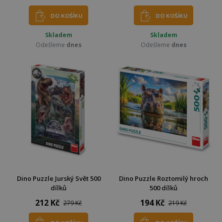
DO KOŠÍKU
DO KOŠÍKU
Skladem
Skladem
Odešleme
dnes
Odešleme
dnes
Dino Puzzle Jurský Svět 500
Dino Puzzle Roztomilý hroch
dílků
500 dílků
212 Kč
194 Kč
279 Kč
219 Kč