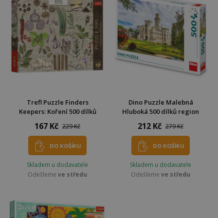
Trefl Puzzle Finders
Dino Puzzle Malebná
Keepers: Koření 500 dílků
Hluboká 500 dílků region
167 Kč
212 Kč
229 Kč
279 Kč
DO KOŠÍKU
DO KOŠÍKU
Skladem u dodavatele
Skladem u dodavatele
Odešleme
ve středu
Odešleme
ve středu