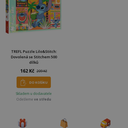
TREFL Puzzle Lilo&Stitch:
Dovolená se Stitchem 500
dílků
162 Kč
209 Kč
DO KOŠÍKU
Skladem u dodavatele
Odešleme
ve středu