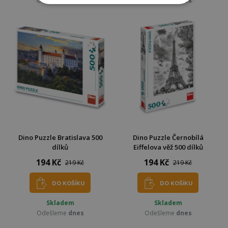
Odešleme
dnes
Odešleme
dnes
Dino Puzzle Bratislava 500
Dino Puzzle Černobílá
dílků
Eiffelova věž 500 dílků
194 Kč
194 Kč
219 Kč
219 Kč
DO KOŠÍKU
DO KOŠÍKU
Skladem
Skladem
Odešleme
dnes
Odešleme
dnes