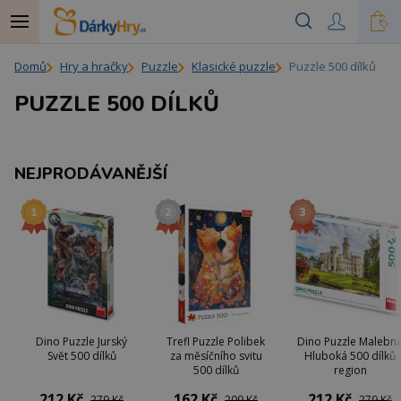
Domů
Hry a hračky
Puzzle
Klasické puzzle
Puzzle 500 dílků
PUZZLE 500 DÍLKŮ
NEJPRODÁVANĚJŠÍ
Dino Puzzle Jurský
Trefl Puzzle Polibek
Dino Puzzle Malebn
Svět 500 dílků
za měsíčního svitu
Hluboká 500 dílků
500 dílků
region
212 Kč
162 Kč
212 Kč
279 Kč
209 Kč
279 Kč