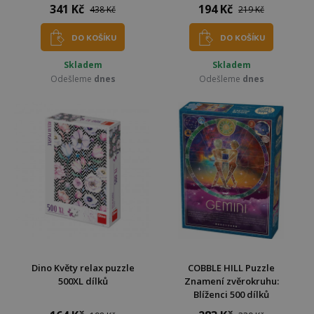
341 Kč
194 Kč
438 Kč
219 Kč
DO KOŠÍKU
DO KOŠÍKU
Skladem
Skladem
Odešleme
dnes
Odešleme
dnes
Dino Květy relax puzzle
COBBLE HILL Puzzle
500XL dílků
Znamení zvěrokruhu:
Blíženci 500 dílků