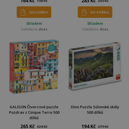
164 Kč
283 Kč
198 Kč
339 Kč
DO KOŠÍKU
DO KOŠÍKU
Skladem
Skladem
Odešleme
dnes
Odešleme
dnes
GALISON Čtvercové puzzle
Dino Puzzle Súlovské skály
Pozdrav z Cinque Terre 500
500 dílků
dílků
265 Kč
194 Kč
324 Kč
279 Kč