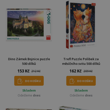
Dino Zámek Bojnice puzzle
Trefl Puzzle Polibek za
500 dílků
měsíčního svitu 500 dílků
153 Kč
162 Kč
212 Kč
209 Kč
DO KOŠÍKU
DO KOŠÍKU
Skladem
Skladem
Odešleme
dnes
Odešleme
dnes