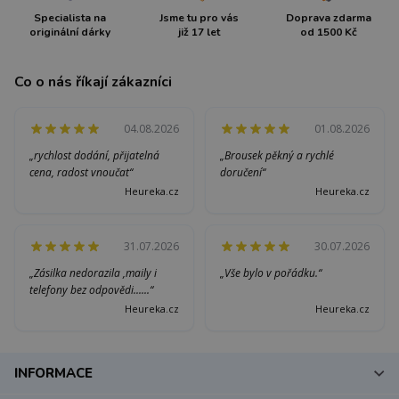
Specialista na
Jsme tu pro vás
Doprava zdarma
originální dárky
již 17 let
od 1500 Kč
Co o nás říkají zákazníci
04.08.2026
01.08.2026
„rychlost dodání, přijatelná
„Brousek pěkný a rychlé
cena, radost vnoučat“
doručení“
Heureka.cz
Heureka.cz
31.07.2026
30.07.2026
„Zásilka nedorazila ,maily i
„Vše bylo v pořádku.“
telefony bez odpovědi......“
Heureka.cz
Heureka.cz
INFORMACE