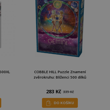
 500XL
COBBLE HILL Puzzle Znamení
zvěrokruhu: Blíženci 500 dílků
283 Kč
339 Kč
DO KOŠÍKU