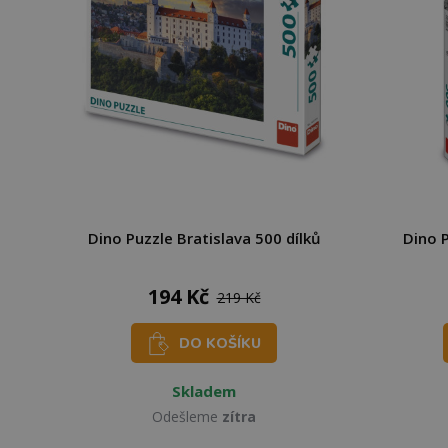
Dino Puzzle Bratislava 500 dílků
Dino P
194 Kč
219 Kč
DO KOŠÍKU
Skladem
Odešleme
zítra