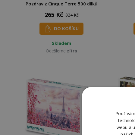
Pozdrav z Cinque Terre 500 dílků
265 Kč
324 Kč
DO KOŠÍKU
Skladem
Odešleme
zítra
Používáme
technol
webu a u
našich