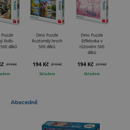
 Puzzle
Dino Puzzle
Dino Puzzle
ý Rolls-
Roztomilý hroch
Eiffelovka v
500 dílků
500 dílků
růžovém 500
dílků
Kč
194 Kč
194 Kč
219 Kč
219 Kč
219 Kč
ladem
Skladem
Skladem
Abecedně