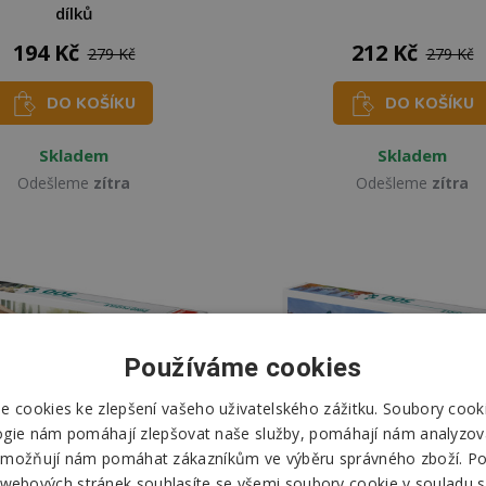
dílků
194 Kč
212 Kč
279 Kč
279 Kč
DO KOŠÍKU
DO KOŠÍKU
Skladem
Skladem
Odešleme
zítra
Odešleme
zítra
Používáme cookies
 cookies ke zlepšení vašeho uživatelského zážitku. Soubory cooki
ogie nám pomáhají zlepšovat naše služby, pomáhají nám analyzov
možňují nám pomáhat zákazníkům ve výběru správného zboží. P
 webových stránek souhlasíte se všemi soubory cookie v souladu s