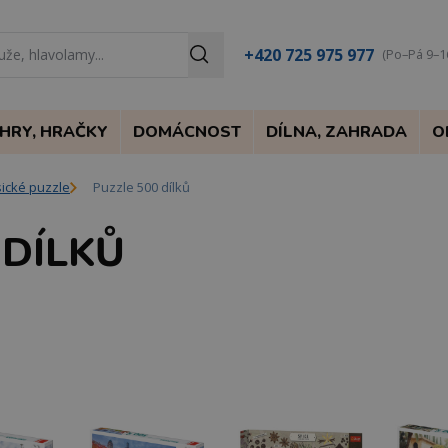
+420 725 975 977
(Po–Pá 9–1
HRY, HRAČKY
DOMÁCNOST
DÍLNA, ZAHRADA
O
sické puzzle
Puzzle 500 dílků
 DÍLKŮ