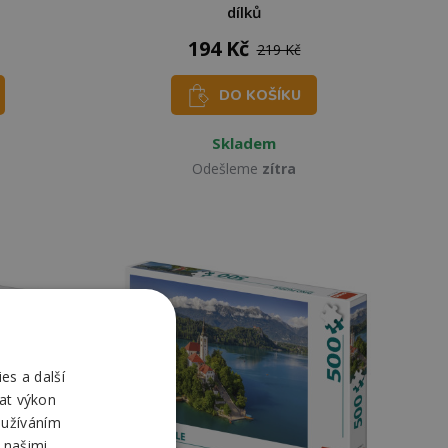
dílků
194 Kč
219 Kč
DO KOŠÍKU
Skladem
Odešleme
zítra
es a další
at výkon
oužíváním
 našimi