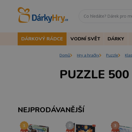
DÁRKOVÝ RÁDCE
VODNÍ SVĚT
DÁRKY
Domů
Hry a hračky
Puzzle
Kla
PUZZLE 500
NEJPRODÁVANĚJŠÍ