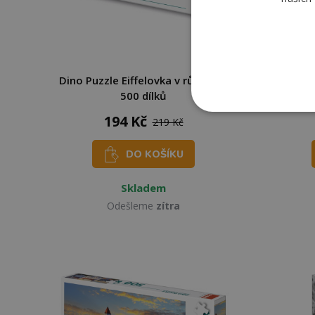
Dino Puzzle Eiffelovka v růžovém
Dino P
500 dílků
194 Kč
219 Kč
DO KOŠÍKU
Skladem
Odešleme
zítra