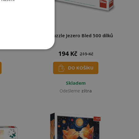
00 dílků
Dino Puzzle Jezero Bled 500 dílků
194 Kč
219 Kč
DO KOŠÍKU
Skladem
Odešleme
zítra