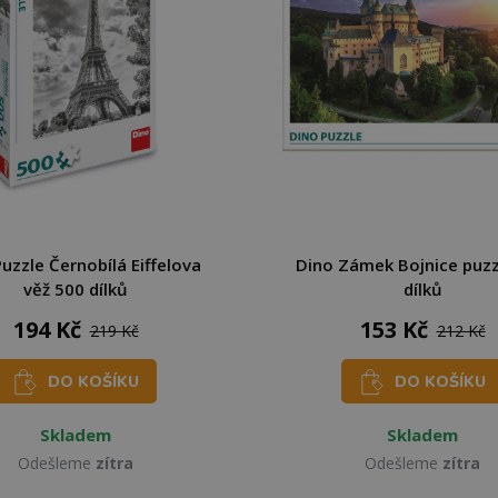
uzzle Černobílá Eiffelova
Dino Zámek Bojnice puzz
věž 500 dílků
dílků
194 Kč
153 Kč
219 Kč
212 Kč
DO KOŠÍKU
DO KOŠÍKU
Skladem
Skladem
Odešleme
zítra
Odešleme
zítra