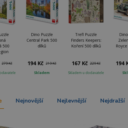
uzzle
Dino Puzzle
Trefl Puzzle
Dino
bná
Central Park 500
Finders Keepers:
Zelen
á 500
dílků
Koření 500 dílků
Royce 
egion
194 Kč
167 Kč
194 
279 Kč
219 Kč
229 Kč
odavatele
Skladem
Skladem u dodavatele
Sk
e
Nejnovější
Nejlevnější
Nejdražší