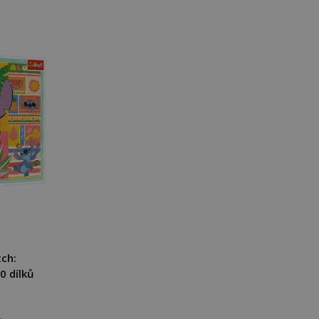
tch:
0 dílků