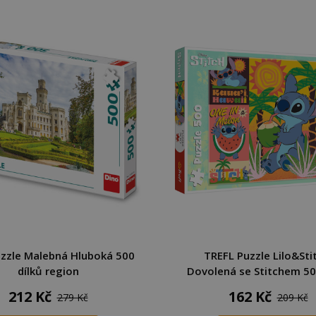
uzzle Malebná Hluboká 500
TREFL Puzzle Lilo&Sti
dílků region
Dovolená se Stitchem 50
212 Kč
162 Kč
279 Kč
209 Kč