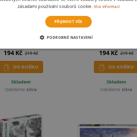
zásadami používání souborů cookie.
Více informací
PŘIJMOUT VŠE
uzzle Zelený Rolls-Royce
Dino Puzzle Central Park 5
PODROBNÉ NASTAVENÍ
500 dílků
194 Kč
194 Kč
219 Kč
219 Kč
DO KOŠÍKU
DO KOŠÍKU
Skladem
Skladem
Odešleme
zítra
Odešleme
zítra