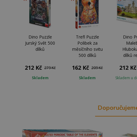
Dino Puzzle
Trefl Puzzle
Dino P
Jurský Svět 500
Polibek za
Male
dílků
měsíčního svitu
Hlubok
500 dílků
dílků r
212 Kč
162 Kč
212 Kč
279 Kč
209 Kč
Skladem
Skladem
Skladem u d
Doporučujem