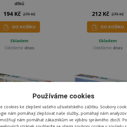
dílků
194 Kč
212 Kč
279 Kč
279 Kč
DO KOŠÍKU
DO KOŠÍKU
Skladem
Skladem
Odešleme
dnes
Odešleme
dnes
Používáme cookies
 cookies ke zlepšení vašeho uživatelského zážitku. Soubory cooki
ogie nám pomáhají zlepšovat naše služby, pomáhají nám analyzov
možňují nám pomáhat zákazníkům ve výběru správného zboží. P
 webových stránek souhlasíte se všemi soubory cookie v souladu s