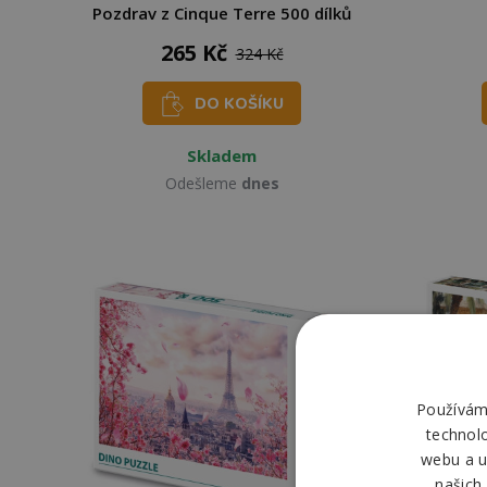
Pozdrav z Cinque Terre 500 dílků
265 Kč
324 Kč
DO KOŠÍKU
Skladem
Odešleme
dnes
Používáme
technol
webu a u
našich