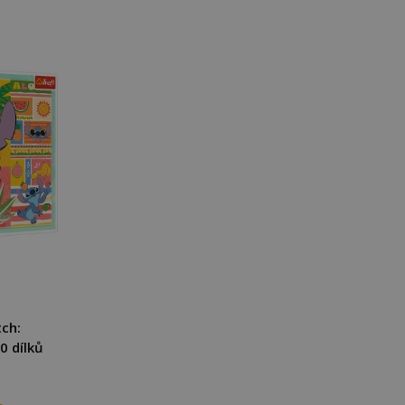
tch:
0 dílků