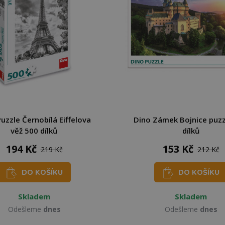
uzzle Černobílá Eiffelova
Dino Zámek Bojnice puzz
věž 500 dílků
dílků
194 Kč
153 Kč
219 Kč
212 Kč
DO KOŠÍKU
DO KOŠÍKU
Skladem
Skladem
Odešleme
dnes
Odešleme
dnes