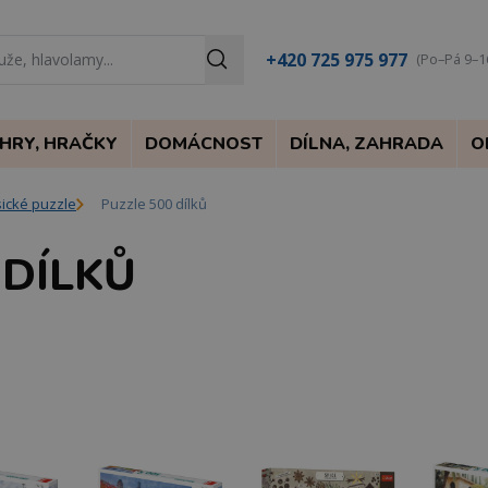
+420 725 975 977
(Po–Pá 9–1
HRY, HRAČKY
DOMÁCNOST
DÍLNA, ZAHRADA
O
sické puzzle
Puzzle 500 dílků
 DÍLKŮ