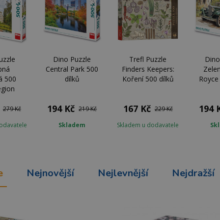
uzzle
Dino Puzzle
Trefl Puzzle
Dino
bná
Central Park 500
Finders Keepers:
Zelen
á 500
dílků
Koření 500 dílků
Royce 
egion
194 Kč
167 Kč
194 
279 Kč
219 Kč
229 Kč
odavatele
Skladem
Skladem u dodavatele
Sk
e
Nejnovější
Nejlevnější
Nejdražší