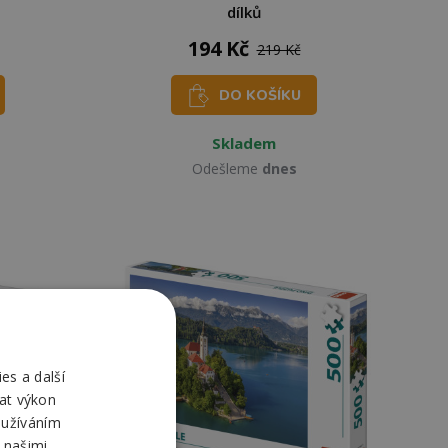
dílků
194 Kč
219 Kč
DO KOŠÍKU
Skladem
Odešleme
dnes
es a další
at výkon
oužíváním
 našimi