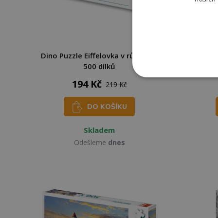
Dino Puzzle Eiffelovka v růžovém
Dino P
500 dílků
194 Kč
219 Kč
DO KOŠÍKU
Skladem
Odešleme
dnes