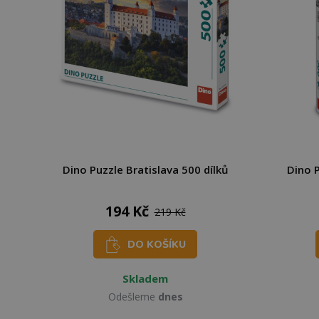
Dino Puzzle Bratislava 500 dílků
Dino P
194 Kč
219 Kč
DO KOŠÍKU
Skladem
Odešleme
dnes