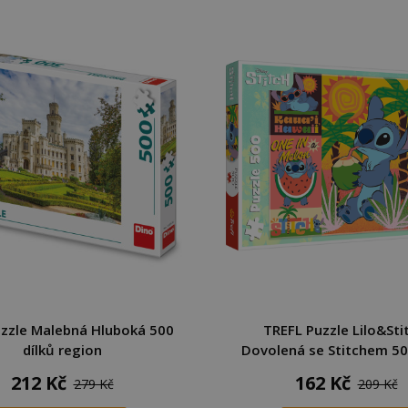
uzzle Malebná Hluboká 500
TREFL Puzzle Lilo&Sti
dílků region
Dovolená se Stitchem 50
212 Kč
162 Kč
279 Kč
209 Kč