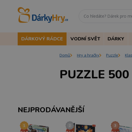
DÁRKOVÝ RÁDCE
VODNÍ SVĚT
DÁRKY
Domů
Hry a hračky
Puzzle
Kla
PUZZLE 500
NEJPRODÁVANĚJŠÍ