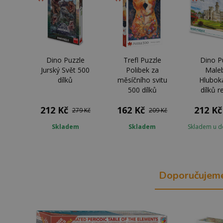
Dino Puzzle
Trefl Puzzle
Dino P
Jurský Svět 500
Polibek za
Male
dílků
měsíčního svitu
Hlubok
500 dílků
dílků r
212 Kč
162 Kč
212 Kč
279 Kč
209 Kč
Skladem
Skladem
Skladem u d
Doporučujem