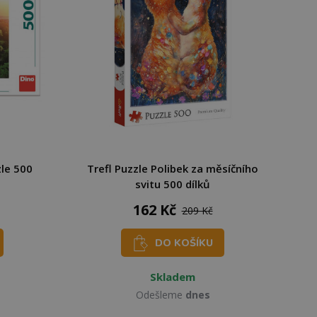
le 500
Trefl Puzzle Polibek za měsíčního
svitu 500 dílků
162 Kč
209 Kč
DO KOŠÍKU
Skladem
Odešleme
dnes