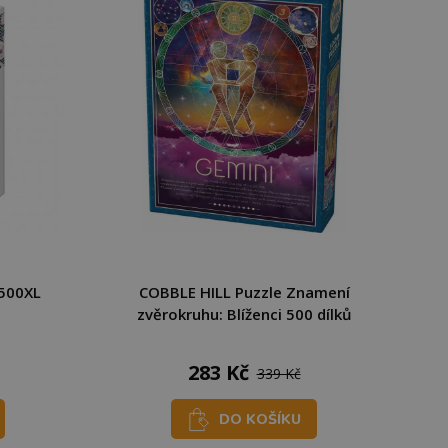
 500XL
COBBLE HILL Puzzle Znamení
zvěrokruhu: Blíženci 500 dílků
283 Kč
339 Kč
DO KOŠÍKU