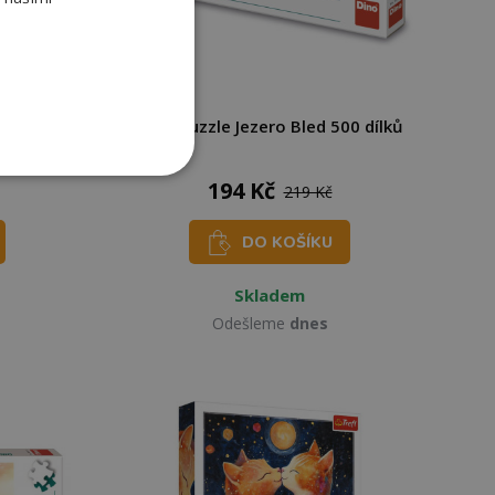
00 dílků
Dino Puzzle Jezero Bled 500 dílků
194 Kč
219 Kč
DO KOŠÍKU
Skladem
Odešleme
dnes