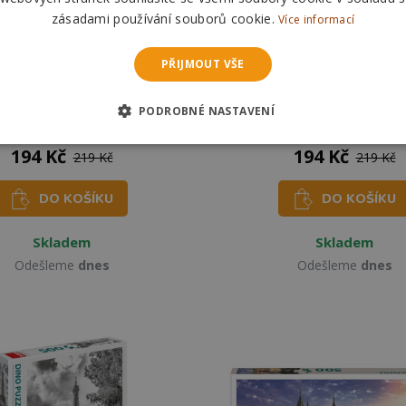
zásadami používání souborů cookie.
Více informací
PŘIJMOUT VŠE
uzzle Zelený Rolls-Royce
Dino Puzzle Central Park 5
PODROBNÉ NASTAVENÍ
500 dílků
194 Kč
194 Kč
219 Kč
219 Kč
DO KOŠÍKU
DO KOŠÍKU
Skladem
Skladem
Odešleme
dnes
Odešleme
dnes