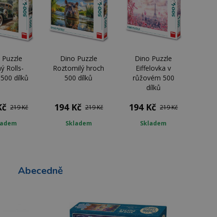
 Puzzle
Dino Puzzle
Dino Puzzle
ý Rolls-
Roztomilý hroch
Eiffelovka v
500 dílků
500 dílků
růžovém 500
dílků
Kč
194 Kč
194 Kč
219 Kč
219 Kč
219 Kč
ladem
Skladem
Skladem
Abecedně