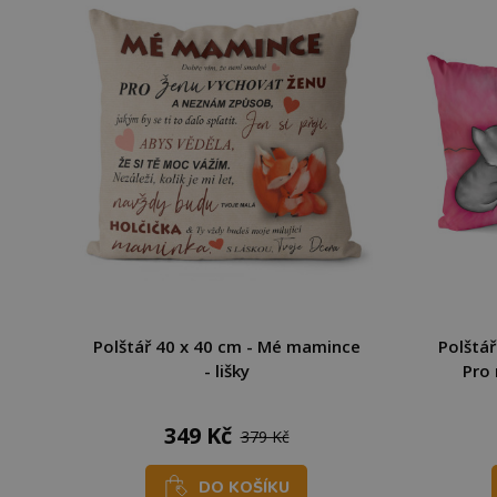
Polštář 40 x 40 cm - Mé mamince
Polštář
- lišky
Pro
349 Kč
379 Kč
DO KOŠÍKU