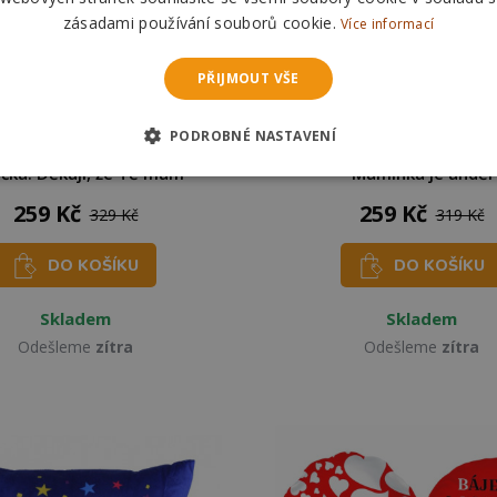
zásadami používání souborů cookie.
Více informací
PŘIJMOUT VŠE
PODROBNÉ NASTAVENÍ
e Polštář - Jsi nejlepší
Nekupto Den matek Polš
ička. Děkuji, že Tě mám
Maminka je anděl
259 Kč
259 Kč
329 Kč
319 Kč
DO KOŠÍKU
DO KOŠÍKU
Skladem
Skladem
Odešleme
zítra
Odešleme
zítra