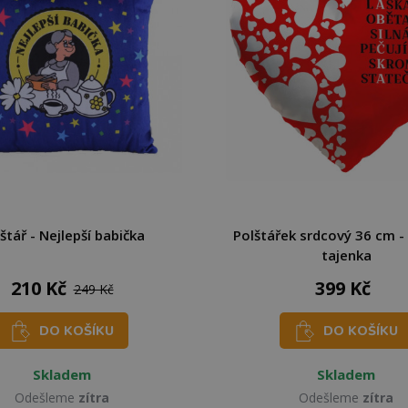
štář - Nejlepší babička
Polštářek srdcový 36 cm -
tajenka
210 Kč
399 Kč
249 Kč
DO KOŠÍKU
DO KOŠÍKU
Skladem
Skladem
Odešleme
zítra
Odešleme
zítra