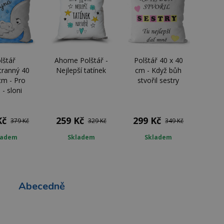
lštář
Ahome Polštář -
Polštář 40 x 40
tranný 40
Nejlepší tatínek
cm - Když bůh
cm - Pro
stvořil sestry
 - sloni
Kč
259 Kč
299 Kč
379 Kč
329 Kč
349 Kč
ladem
Skladem
Skladem
Abecedně