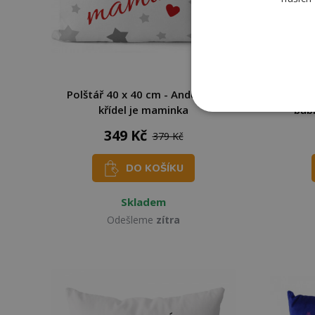
Polštář 40 x 40 cm - Anděl bez
Ahom
křídel je maminka
bab
349 Kč
379 Kč
DO KOŠÍKU
Skladem
Odešleme
zítra