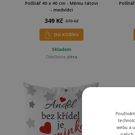
Polštář 40 x 40 cm - Mému tátovi
Polštář
- medvídci
349 Kč
379 Kč
DO KOŠÍKU
Skladem
Odešleme
zítra
Používáme
technol
webu a u
našich