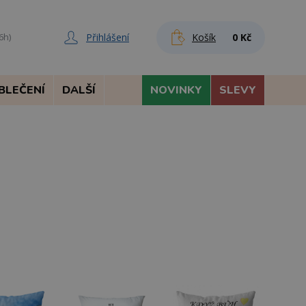
Přihlášení
Košík
0 Kč
6h)
BLEČENÍ
DALŠÍ
NOVINKY
SLEVY