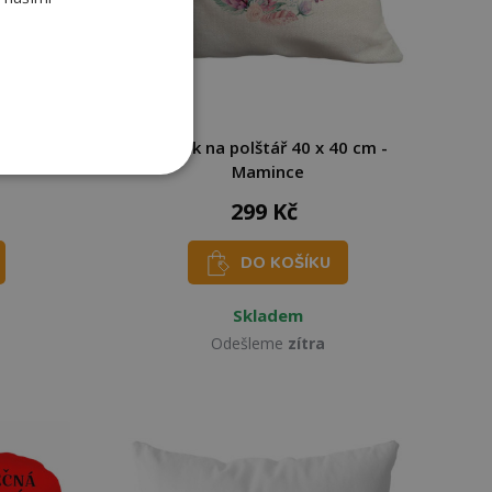
tář -
Povlak na polštář 40 x 40 cm -
Mamince
299 Kč
DO KOŠÍKU
Skladem
Odešleme
zítra