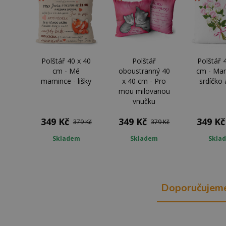
Polštář 40 x 40
Polštář
Polštář 
cm - Mé
oboustranný 40
cm - Mam
mamince - lišky
x 40 cm - Pro
srdíčko 
mou milovanou
vnučku
349 Kč
349 Kč
349 Kč
379 Kč
379 Kč
Skladem
Skladem
Skla
Doporučujem