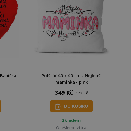
 Babička
Polštář 40 x 40 cm - Nejlepší
maminka - pink
349 Kč
379 Kč
DO KOŠÍKU
Skladem
Odešleme
zítra