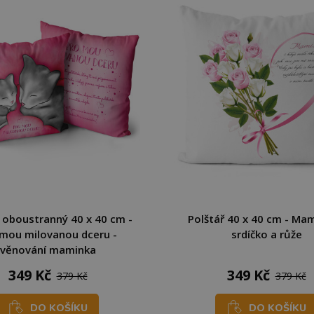
 oboustranný 40 x 40 cm -
Polštář 40 x 40 cm - Mam
 mou milovanou dceru -
srdíčko a růže
věnování maminka
349 Kč
349 Kč
379 Kč
379 Kč
DO KOŠÍKU
DO KOŠÍKU