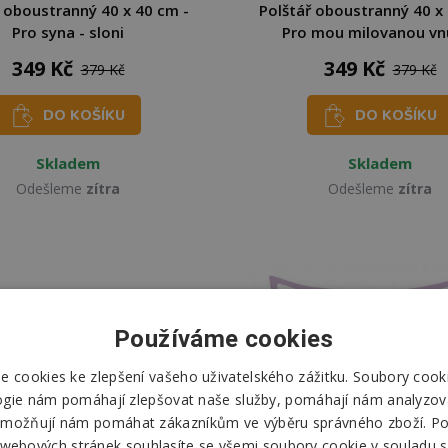
 oboustranný 40 x 40 cm -
Polštář oboustranný 40 x
Pro syna - sloni
Pro mou milovanou vn
349 Kč
349 Kč
379 Kč
379 Kč
DO KOŠÍKU
DO KOŠÍKU
Skladem
Skladem
Odešleme
zítra
Odešleme
zítra
Používáme cookies
 cookies ke zlepšení vašeho uživatelského zážitku. Soubory cooki
ogie nám pomáhají zlepšovat naše služby, pomáhají nám analyzov
možňují nám pomáhat zákazníkům ve výběru správného zboží. P
 webových stránek souhlasíte se všemi soubory cookie v souladu s