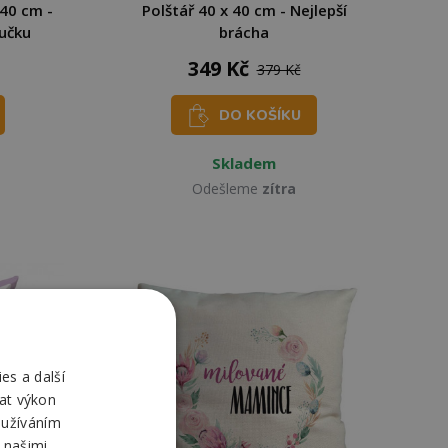
 40 cm -
Polštář 40 x 40 cm - Nejlepší
učku
brácha
349 Kč
379 Kč
DO KOŠÍKU
Skladem
Odešleme
zítra
es a další
at výkon
oužíváním
 našimi