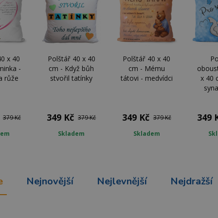
40 x 40
Polštář 40 x 40
Polštář 40 x 40
Po
inka -
cm - Když bůh
cm - Mému
obous
a růže
stvořil tatínky
tátovi - medvídci
x 40 
syna
349 Kč
349 Kč
349 
379 Kč
379 Kč
379 Kč
dem
Skladem
Skladem
Sk
e
Nejnovější
Nejlevnější
Nejdražší