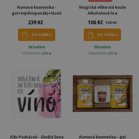
Rumová kosmetika -
Magická věštecká koule
gel+mýdlo(panák)+lázeň
Alkoholová hra
239 Kč
106 Kč
132 Kč
DO KOŠÍKU
DO KOŠÍKU
Skladem
Skladem
Odešleme
zítra
Odešleme
zítra
Albi Podtácek - Skvělá žena
Rumová kosmetika - gel