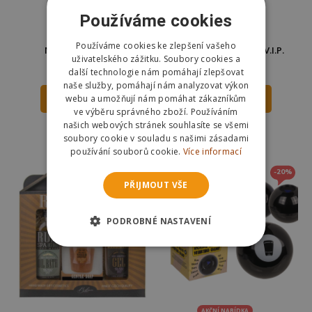
Používáme cookies
Používáme cookies ke zlepšení vašeho
Nápojová pumpa
Člověče, napij se! 3+V.I.P.
uživatelského zážitku. Soubory cookies a
629 Kč
349 Kč
399 Kč
další technologie nám pomáhají zlepšovat
naše služby, pomáhají nám analyzovat výkon
webu a umožňují nám pomáhat zákazníkům
DO KOŠÍKU
DO KOŠÍKU
ve výběru správného zboží. Používáním
našich webových stránek souhlasíte se všemi
Skladem
Skladem
soubory cookie v souladu s našimi zásadami
Odešleme
zítra
Odešleme
zítra
používání souborů cookie.
Více informací
-20%
PŘIJMOUT VŠE
PODROBNÉ NASTAVENÍ
AKČNÍ NABÍDKA