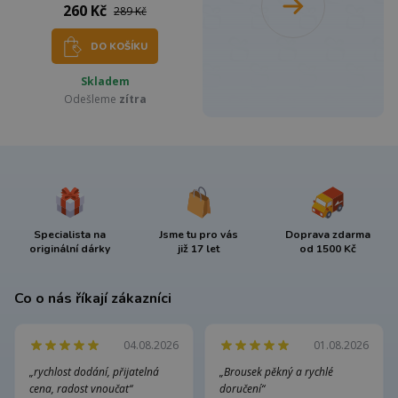
260 Kč
289 Kč
DO KOŠÍKU
Skladem
Odešleme
zítra
Specialista na
Jsme tu pro vás
Doprava zdarma
originální dárky
již 17 let
od 1500 Kč
Co o nás říkají zákazníci
04.08.2026
01.08.2026
„rychlost dodání, přijatelná
„Brousek pěkný a rychlé
cena, radost vnoučat“
doručení“