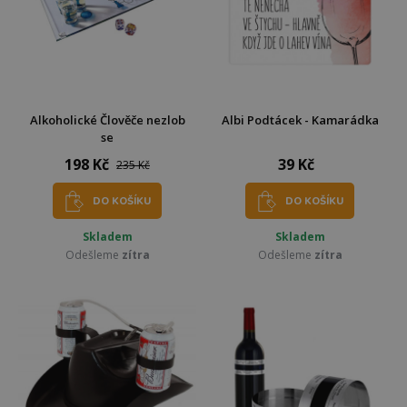
Alkoholické Člověče nezlob
Albi Podtácek - Kamarádka
se
198 Kč
39 Kč
235 Kč
DO KOŠÍKU
DO KOŠÍKU
Skladem
Skladem
Odešleme
zítra
Odešleme
zítra