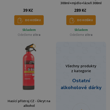
300ml+mýdlo+lázeň 300ml
39 Kč
289 Kč
DO KOŠÍKU
DO KOŠÍKU
Skladem
Skladem
Odešleme
zítra
Odešleme
zítra
Všechny produkty
z kategorie
Ostatní
alkoholové dárky
Hasící přístroj CZ - Úkryt na
alkohol