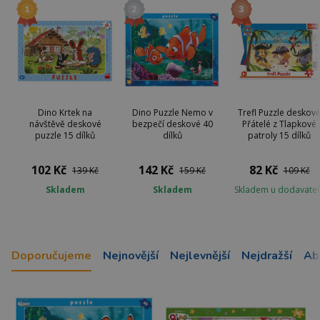
Dino Krtek na
Dino Puzzle Nemo v
Trefl Puzzle deskov
návštěvě deskové
bezpečí deskové 40
Přátelé z Tlapkové
puzzle 15 dílků
dílků
patroly 15 dílků
102 Kč
142 Kč
82 Kč
139 Kč
159 Kč
109 Kč
Skladem
Skladem
Skladem u dodavatel
Doporučujeme
Nejnovější
Nejlevnější
Nejdražší
Ab