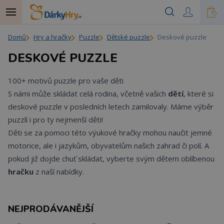
Domů
Hry a hračky
Puzzle
Dětské puzzle
Deskové puzzle
DESKOVÉ PUZZLE
100+ motivů puzzle pro vaše děti
S námi může skládat celá rodina, včetně vašich
dětí
, které si
deskové puzzle v posledních letech zamilovaly. Máme výběr
puzzlí i pro ty nejmenší děti!
Děti se za pomoci této výukové hračky mohou naučit jemné
motorice, ale i jazykům, obyvatelům našich zahrad či polí. A
pokud již dojde chuť skládat, vyberte svým dětem oblíbenou
hračku
z naší nabídky.
NEJPRODÁVANĚJŠÍ