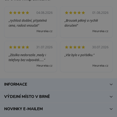
04.08.2026
01.08.2026
„rychlost dodání, přijatelná
„Brousek pěkný a rychlé
cena, radost vnoučat“
doručení“
Heureka.cz
Heureka.cz
31.07.2026
30.07.2026
„Zásilka nedorazila ,maily i
„Vše bylo v pořádku.“
telefony bez odpovědi......“
Heureka.cz
Heureka.cz
INFORMACE
VÝDEJNÍ MÍSTO V BRNĚ
NOVINKY E-MAILEM