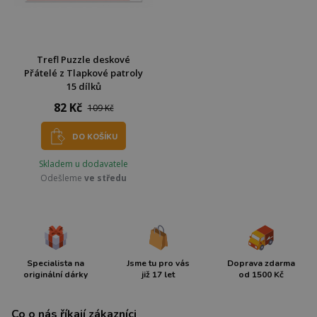
Trefl Puzzle deskové
Přátelé z Tlapkové patroly
15 dílků
82 Kč
109 Kč
DO KOŠÍKU
Skladem u dodavatele
Odešleme
ve středu
Specialista na
Jsme tu pro vás
Doprava zdarma
originální dárky
již 17 let
od 1500 Kč
Co o nás říkají zákazníci