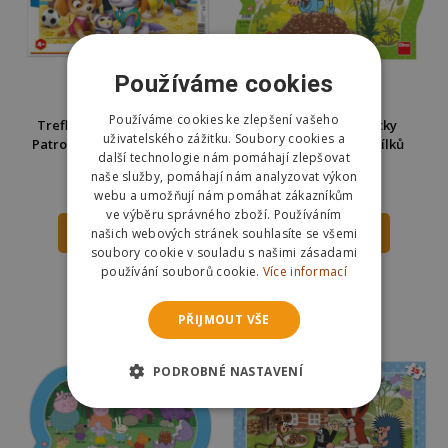
Používáme cookies
Používáme cookies ke zlepšení vašeho
Trefl Puzzle deskové Paw
Dino Krtek a kalhotky
uživatelského zážitku. Soubory cookies a
Patrol/Tlapková patrola na
kontura puzzle 25 dílků
další technologie nám pomáhají zlepšovat
stopě 25 dílků
naše služby, pomáhají nám analyzovat výkon
126 Kč
99 Kč
169 Kč
150 Kč
webu a umožňují nám pomáhat zákazníkům
ve výběru správného zboží. Používáním
našich webových stránek souhlasíte se všemi
DO KOŠÍKU
DO KOŠÍKU
soubory cookie v souladu s našimi zásadami
používání souborů cookie.
Více informací
Skladem
Skladem
Odešleme
zítra
Odešleme
zítra
PŘIJMOUT VŠE
PODROBNÉ NASTAVENÍ