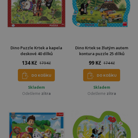
Dino Puzzle Krtek a kapela
Dino Krtek se žlutým autem
deskové 40 dílků
kontura puzzle 25 dílků
134 Kč
99 Kč
179 Kč
174 Kč
DO KOŠÍKU
DO KOŠÍKU
Skladem
Skladem
Odešleme
zítra
Odešleme
zítra