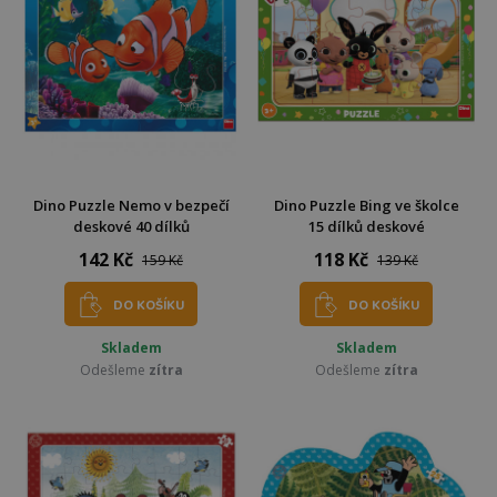
Dino Puzzle Nemo v bezpečí
Dino Puzzle Bing ve školce
deskové 40 dílků
15 dílků deskové
142 Kč
118 Kč
159 Kč
139 Kč
DO KOŠÍKU
DO KOŠÍKU
Skladem
Skladem
Odešleme
zítra
Odešleme
zítra