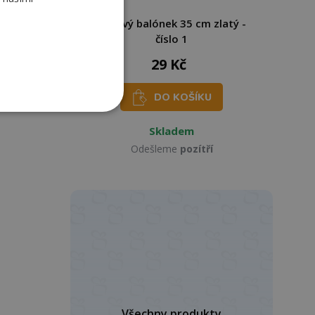
 80 cm
Fóliový balónek 35 cm zlatý -
číslo 1
29 Kč
DO KOŠÍKU
Skladem
Odešleme
pozítří
Všechny produkty