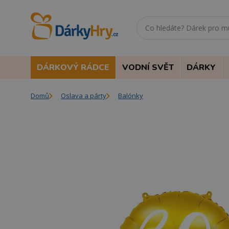
DÁRKOVÝ RÁDCE
VODNÍ SVĚT
DÁRKY
Domů
Oslava a párty
Balónky