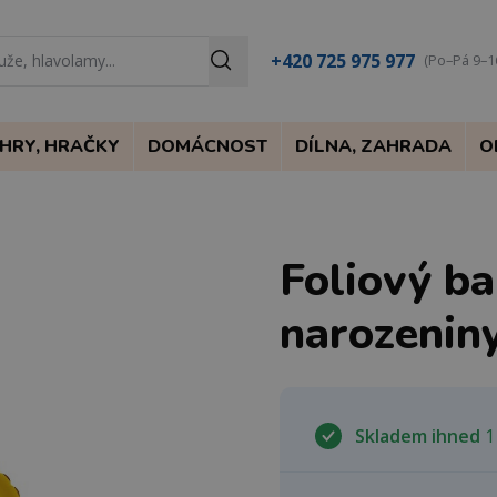
+420 725 975 977
(Po–Pá 9–1
HRY, HRAČKY
DOMÁCNOST
DÍLNA, ZAHRADA
O
Foliový ba
narozenin
Skladem ihned
1