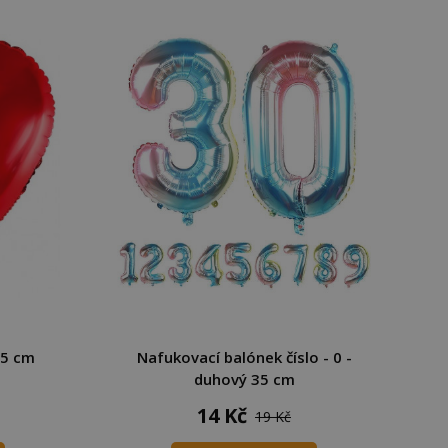
45 cm
Nafukovací balónek číslo - 0 -
duhový 35 cm
14 Kč
19 Kč