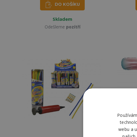
DO KOŠÍKU
Skladem
Odešleme
pozítří
Používáme
technol
webu a u
našich