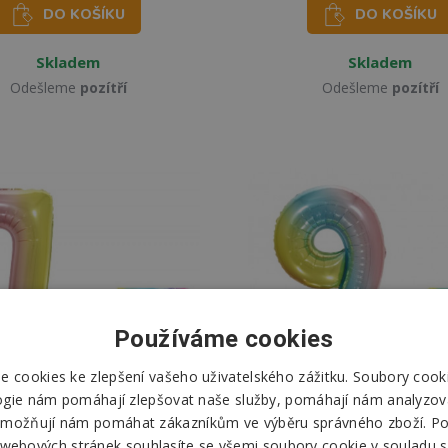
DO KOŠÍKU
DO KOŠÍKU
Skladem
Skladem
Odešleme
pozítří
Odešleme
pozítří
Používáme cookies
 cookies ke zlepšení vašeho uživatelského zážitku. Soubory cooki
ogie nám pomáhají zlepšovat naše služby, pomáhají nám analyzov
možňují nám pomáhat zákazníkům ve výběru správného zboží. P
 webových stránek souhlasíte se všemi soubory cookie v souladu s