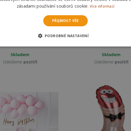
zásadami používání souborů cookie.
Více informací
Balónek nafukovací 80 cm
Wiky Balónek nafukovací
duhový - číslo 7
duhový - číslo 9
PŘIJMOUT VŠE
28 Kč
28 Kč
38 Kč
38 Kč
PODROBNÉ NASTAVENÍ
DO KOŠÍKU
DO KOŠÍKU
Skladem
Skladem
Odešleme
pozítří
Odešleme
pozítří