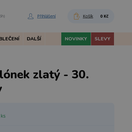
Přihlášení
Košík
0 Kč
6h)
BLEČENÍ
DALŠÍ
NOVINKY
SLEVY
lónek zlatý - 30.
y
 ks