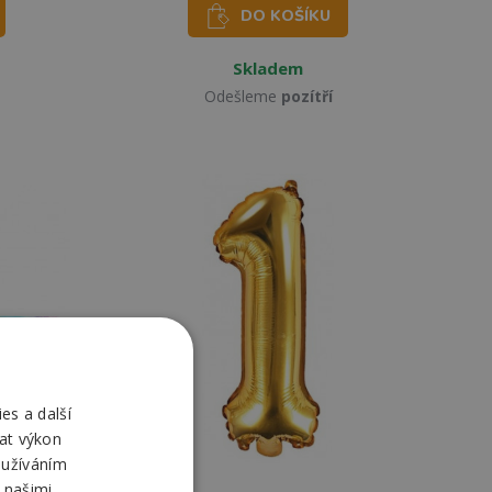
DO KOŠÍKU
Skladem
Odešleme
pozítří
es a další
at výkon
oužíváním
 našimi