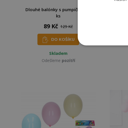
Dlouhé balónky s pumpičkou 20
Wiky 
ks
89 Kč
129 Kč
DO KOŠÍKU
Skladem
Odešleme
pozítří