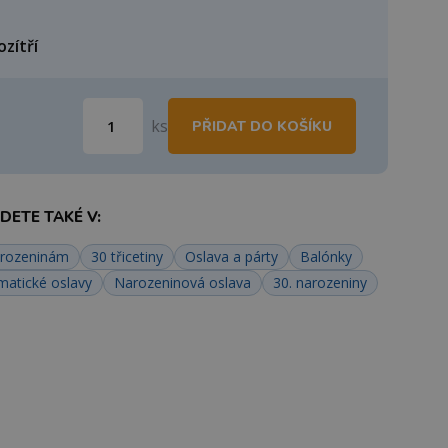
ozítří
ks
PŘIDAT DO KOŠÍKU
ETE TAKÉ V:
arozeninám
30 třicetiny
Oslava a párty
Balónky
matické oslavy
Narozeninová oslava
30. narozeniny