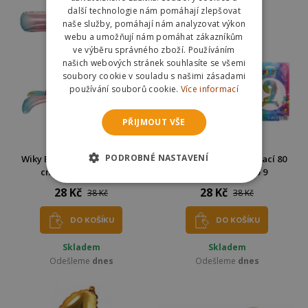
další technologie nám pomáhají zlepšovat
naše služby, pomáhají nám analyzovat výkon
webu a umožňují nám pomáhat zákazníkům
ve výběru správného zboží. Používáním
našich webových stránek souhlasíte se všemi
soubory cookie v souladu s našimi zásadami
používání souborů cookie.
Více informací
PŘIJMOUT VŠE
PODROBNÉ NASTAVENÍ
Wiky Balónek nafukovací 80
Wiky Balónek nafukovací 80
cm duhový - číslo 7
cm duhový - číslo 9
28 Kč
28 Kč
38 Kč
38 Kč
DO KOŠÍKU
DO KOŠÍKU
Skladem
Skladem
Odešleme
dnes
Odešleme
dnes