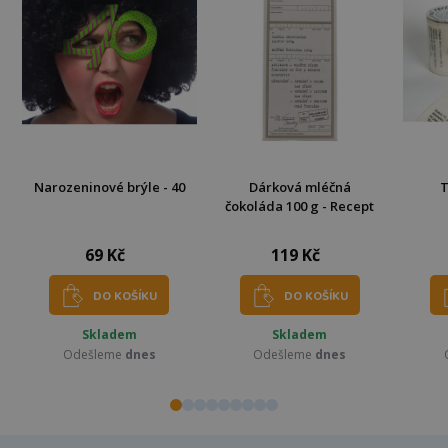
Narozeninové brýle - 40
Dárková mléčná
T
čokoláda 100 g - Recept
69 Kč
119 Kč
DO KOŠÍKU
DO KOŠÍKU
Skladem
Skladem
Odešleme
dnes
Odešleme
dnes