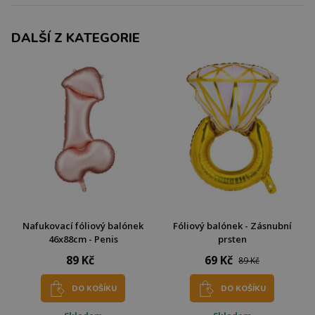
DALŠÍ Z KATEGORIE
Nafukovací fóliový balónek
Fóliový balónek - Zásnubní
46x88cm - Penis
prsten
89 Kč
69 Kč
89 Kč
DO KOŠÍKU
DO KOŠÍKU