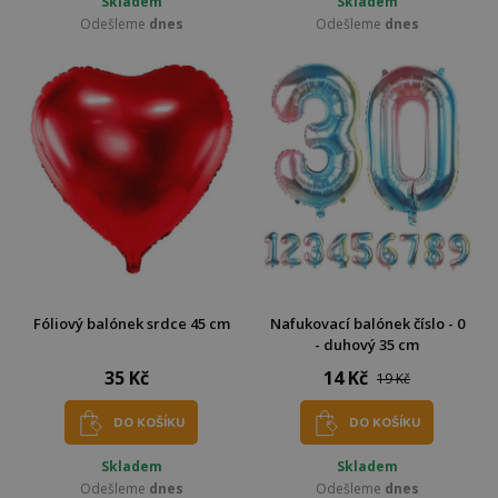
Skladem
Skladem
Odešleme
dnes
Odešleme
dnes
Fóliový balónek srdce 45 cm
Nafukovací balónek číslo - 0
- duhový 35 cm
35 Kč
14 Kč
19 Kč
DO KOŠÍKU
DO KOŠÍKU
Skladem
Skladem
Odešleme
dnes
Odešleme
dnes