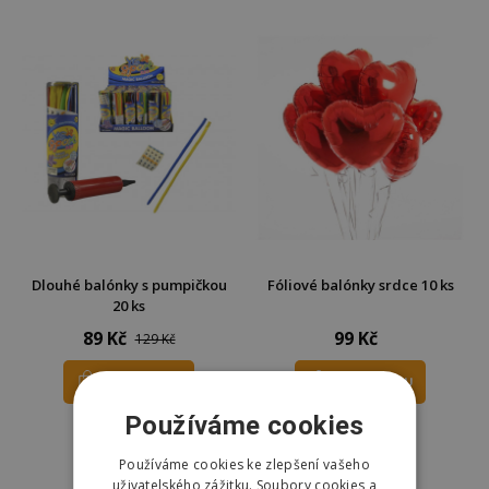
Dlouhé balónky s pumpičkou
Fóliové balónky srdce 10 ks
20 ks
89 Kč
99 Kč
129 Kč
DO KOŠÍKU
DO KOŠÍKU
Používáme cookies
Skladem
Skladem
Odešleme
dnes
Odešleme
dnes
Používáme cookies ke zlepšení vašeho
uživatelského zážitku. Soubory cookies a