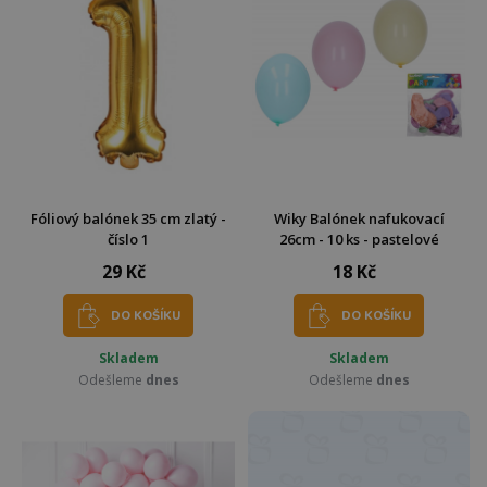
Fóliový balónek 35 cm zlatý -
Wiky Balónek nafukovací
číslo 1
26cm - 10 ks - pastelové
29 Kč
18 Kč
DO KOŠÍKU
DO KOŠÍKU
Skladem
Skladem
Odešleme
dnes
Odešleme
dnes