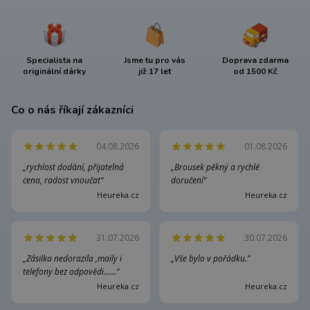
Specialista na
Jsme tu pro vás
Doprava zdarma
originální dárky
již 17 let
od 1500 Kč
Co o nás říkají zákazníci
04.08.2026
01.08.2026
„rychlost dodání, přijatelná
„Brousek pěkný a rychlé
cena, radost vnoučat“
doručení“
Heureka.cz
Heureka.cz
31.07.2026
30.07.2026
„Zásilka nedorazila ,maily i
„Vše bylo v pořádku.“
telefony bez odpovědi......“
Heureka.cz
Heureka.cz