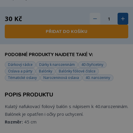
30 Kč
PŘIDAT DO KOŠÍKU
PODOBNÉ PRODUKTY NAJDETE TAKÉ V:
Dárkový rádce
Dárky k narozeninám
40 čtyřicetiny
Oslava a párty
Balónky
Balónky fóliové číslice
Tématické oslavy
Narozeninová oslava
40. narozeniny
POPIS PRODUKTU
Kulatý nafukovací foliový balón s nápisem k 40.narozeninám.
Balónek je opatřen i očky pro uchycení.
Rozměr:
45 cm