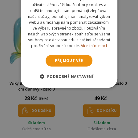
Odešleme
zítra
Odešleme
zítra
uživatelského zážitku. Soubory cookies a
další technologie nám pomáhají zlepšovat
naše služby, pomáhají nám analyzovat výkon
webu a umožňují nám pomáhat zákazníkům
ve výběru správného zboží. Používáním
našich webových stránek souhlasíte se všemi
soubory cookie v souladu s našimi zásadami
používání souborů cookie.
Více informací
PŘIJMOUT VŠE
PODROBNÉ NASTAVENÍ
Wiky Balónek nafukovací 80
Albi Prskavka zlatá číslo 0
cm duhový - číslo 0
28 Kč
49 Kč
38 Kč
DO KOŠÍKU
DO KOŠÍKU
Skladem
Skladem
Odešleme
zítra
Odešleme
zítra