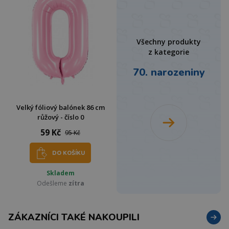
Všechny produkty
z kategorie
70. narozeniny
Velký fóliový balónek 86 cm
růžový - číslo 0
59 Kč
95 Kč
DO KOŠÍKU
Skladem
Odešleme
zítra
ZÁKAZNÍCI TAKÉ NAKOUPILI