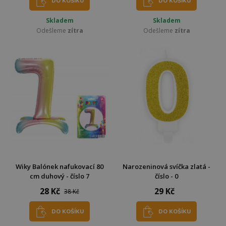
DO KOŠÍKU
DO KOŠÍKU
Skladem
Skladem
Odešleme
zítra
Odešleme
zítra
Wiky Balónek nafukovací 80
Narozeninová svíčka zlatá -
cm duhový - číslo 7
číslo - 0
28 Kč
29 Kč
38 Kč
DO KOŠÍKU
DO KOŠÍKU