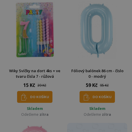
Wiky Svíčky na dort 4ks + ve
Fóliový balónek 86 cm - číslo
tvaru čísla 7 - růžová
0 - modrý
15 Kč
59 Kč
39 Kč
95 Kč
DO KOŠÍKU
DO KOŠÍKU
Skladem
Skladem
Odešleme
zítra
Odešleme
zítra