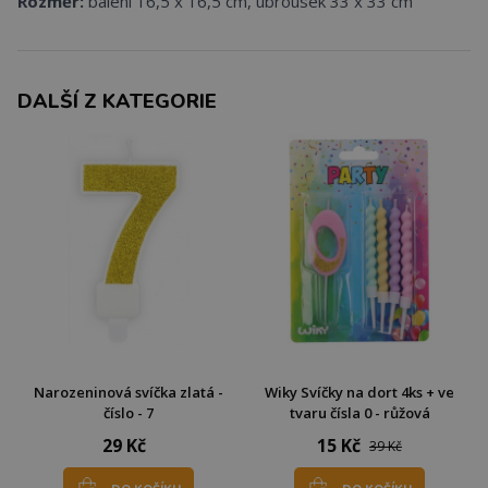
Rozměr:
balení 16,5 x 16,5 cm, ubrousek 33 x 33 cm
DALŠÍ Z KATEGORIE
Narozeninová svíčka zlatá -
Wiky Svíčky na dort 4ks + ve
číslo - 7
tvaru čísla 0 - růžová
29 Kč
15 Kč
39 Kč