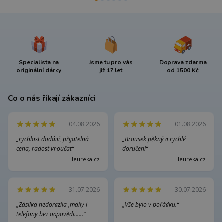
Specialista na
Jsme tu pro vás
Doprava zdarma
originální dárky
již 17 let
od 1500 Kč
Co o nás říkají zákazníci
04.08.2026
01.08.2026
„rychlost dodání, přijatelná
„Brousek pěkný a rychlé
cena, radost vnoučat“
doručení“
Heureka.cz
Heureka.cz
31.07.2026
30.07.2026
„Zásilka nedorazila ,maily i
„Vše bylo v pořádku.“
telefony bez odpovědi......“