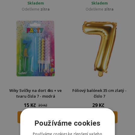
Skladem
Skladem
Odešleme
zítra
Odešleme
zítra
Wiky Svíčky na dort 4ks + ve
Fóliový balónek 35 cm zlatý -
tvaru čísla 7 - modrá
číslo 7
15 Kč
29 Kč
39 Kč
DO KOŠÍKU
DO KOŠÍKU
Používáme cookies
Skladem
Skladem
Používáme cookies ke zlepšení vašeho