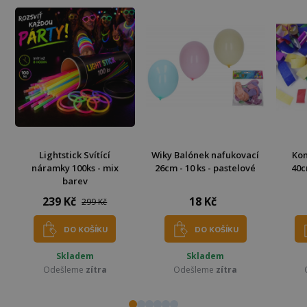
Lightstick Svítící
Wiky Balónek nafukovací
Kon
náramky 100ks - mix
26cm - 10 ks - pastelové
40c
barev
239 Kč
18 Kč
299 Kč
DO KOŠÍKU
DO KOŠÍKU
Skladem
Skladem
Odešleme
zítra
Odešleme
zítra