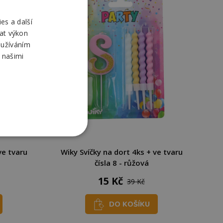
es a další
at výkon
oužíváním
 našimi
ve tvaru
Wiky Svíčky na dort 4ks + ve tvaru
čísla 8 - růžová
15 Kč
39 Kč
DO KOŠÍKU