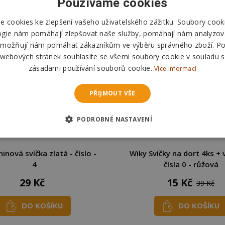
Používáme cookies
 cookies ke zlepšení vašeho uživatelského zážitku. Soubory cooki
ogie nám pomáhají zlepšovat naše služby, pomáhají nám analyzov
možňují nám pomáhat zákazníkům ve výběru správného zboží. P
 webových stránek souhlasíte se všemi soubory cookie v souladu s
zásadami používání souborů cookie.
Více informací
PŘIJMOUT VŠE
PODROBNÉ NASTAVENÍ
inová svíčka zlatá - číslo -
Wiky Svíčky na dort 4ks + 
4
čísla 0 - růžová
29 Kč
15 Kč
39 Kč
DO KOŠÍKU
DO KOŠÍKU