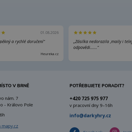
01.08.2026
pěkný a rychlé doručení“
„Zásilka nedorazila ,maily i tel
odpovědi......“
Heureka.cz
MÍSTO V BRNĚ
POTŘEBUJETE PORADIT?
vo nám. 7
+420 725 975 977
o - Královo Pole
v pracovní dny 9–16h
6h
info@darkyhry.cz
a mapy.cz