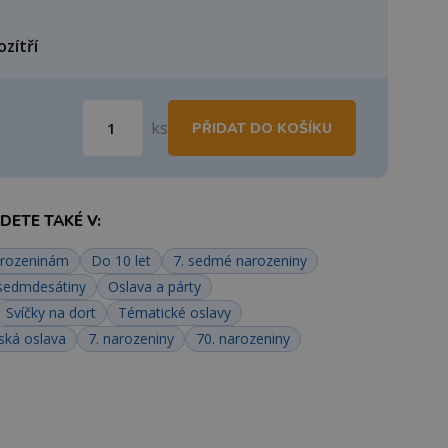
ozítří
ks
PŘIDAT DO KOŠÍKU
ETE TAKÉ V:
arozeninám
Do 10 let
7. sedmé narozeniny
sedmdesátiny
Oslava a párty
Svíčky na dort
Tématické oslavy
ská oslava
7. narozeniny
70. narozeniny