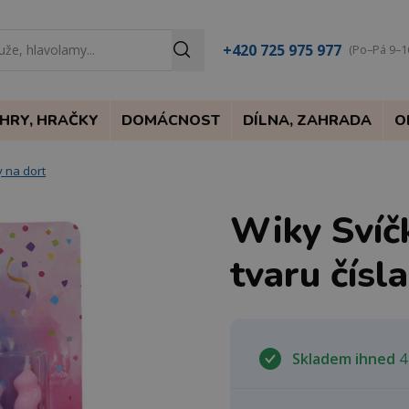
+420 725 975 977
(Po–Pá 9–1
HRY, HRAČKY
DOMÁCNOST
DÍLNA, ZAHRADA
O
y na dort
Wiky Svíčk
tvaru čísl
Skladem ihned
4