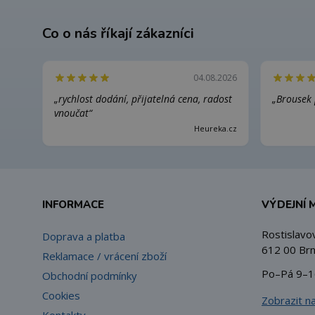
Co o nás říkají zákazníci
04.08.2026
„rychlost dodání, přijatelná cena, radost
„Brousek 
vnoučat“
Heureka.cz
INFORMACE
VÝDEJNÍ 
Rostislavo
Doprava a platba
612 00 Brn
Reklamace / vrácení zboží
Po–Pá 9–1
Obchodní podmínky
Cookies
Zobrazit n
Kontakty