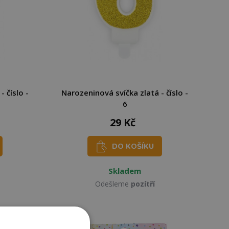
 číslo -
Narozeninová svíčka zlatá - číslo -
6
29 Kč
DO KOŠÍKU
Skladem
Odešleme
pozítří