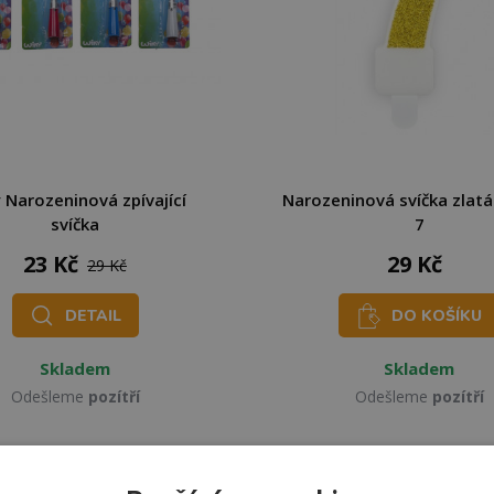
 Narozeninová zpívající
Narozeninová svíčka zlatá -
svíčka
7
23 Kč
29 Kč
29 Kč
DETAIL
DO KOŠÍKU
Skladem
Skladem
Odešleme
pozítří
Odešleme
pozítří