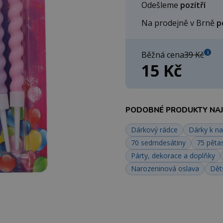
Odešleme
pozítří
Na prodejně v Brně
p
i
Běžná cena
39 Kč
15 Kč
PODOBNÉ PRODUKTY NAJD
Dárkový rádce
Dárky k n
70 sedmdesátiny
75 pěta
Párty, dekorace a doplňky
Narozeninová oslava
Dět