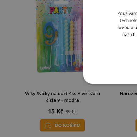
Používáme
technol
webu a u
našich
Wiky Svíčky na dort 4ks + ve tvaru
Narozen
čísla 9 - modrá
15 Kč
39 Kč
DO KOŠÍKU