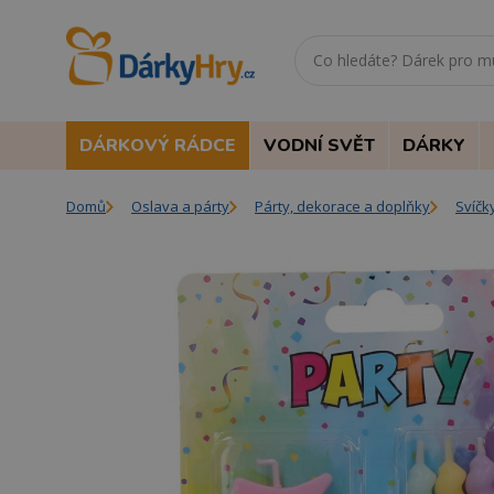
DÁRKOVÝ RÁDCE
VODNÍ SVĚT
DÁRKY
Domů
Oslava a párty
Párty, dekorace a doplňky
Svíčk