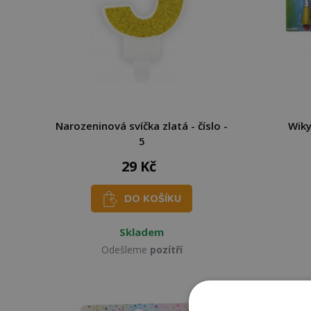
Narozeninová svíčka zlatá - číslo -
Wiky
5
29 Kč
DO KOŠÍKU
Skladem
Odešleme
pozítří