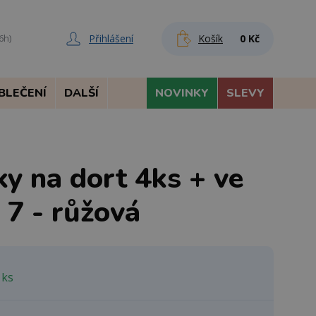
Přihlášení
Košík
0 Kč
6h)
BLEČENÍ
DALŠÍ
NOVINKY
SLEVY
y na dort 4ks + ve
a 7 - růžová
 ks