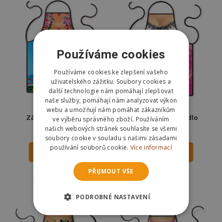
Používáme cookies
Používáme cookies ke zlepšení vašeho
uživatelského zážitku. Soubory cookies a
další technologie nám pomáhají zlepšovat
naše služby, pomáhají nám analyzovat výkon
webu a umožňují nám pomáhat zákazníkům
Zástěra - Hawaii girl
Zástěra - Žena prádlo
ve výběru správného zboží. Používáním
našich webových stránek souhlasíte se všemi
195 Kč
195 Kč
209 Kč
209 Kč
soubory cookie v souladu s našimi zásadami
používání souborů cookie.
Více informací
DO KOŠÍKU
DO KOŠÍKU
PŘIJMOUT VŠE
Skladem
Skladem
Odešleme
pozítří
Odešleme
pozítří
PODROBNÉ NASTAVENÍ