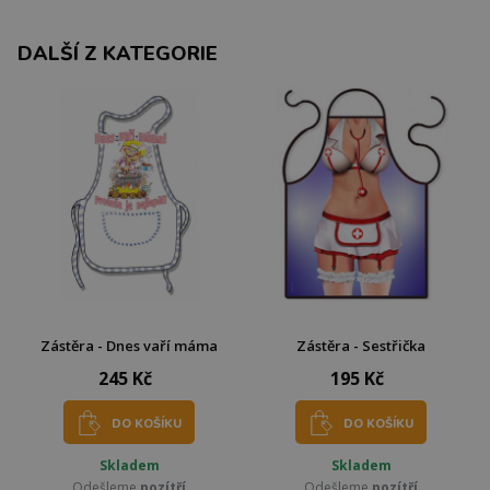
DALŠÍ Z KATEGORIE
Zástěra - Dnes vaří máma
Zástěra - Sestřička
245 Kč
195 Kč
DO KOŠÍKU
DO KOŠÍKU
Skladem
Skladem
Odešleme
pozítří
Odešleme
pozítří