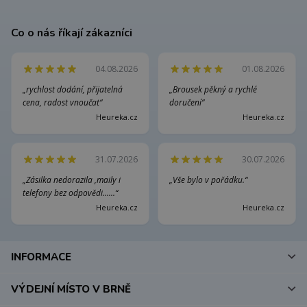
Co o nás říkají zákazníci
04.08.2026
01.08.2026
„rychlost dodání, přijatelná
„Brousek pěkný a rychlé
cena, radost vnoučat“
doručení“
Heureka.cz
Heureka.cz
31.07.2026
30.07.2026
„Zásilka nedorazila ,maily i
„Vše bylo v pořádku.“
telefony bez odpovědi......“
Heureka.cz
Heureka.cz
INFORMACE
VÝDEJNÍ MÍSTO V BRNĚ