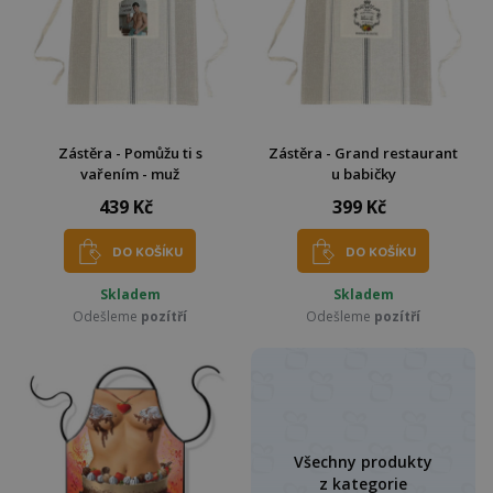
Zástěra - Pomůžu ti s
Zástěra - Grand restaurant
vařením - muž
u babičky
439 Kč
399 Kč
DO KOŠÍKU
DO KOŠÍKU
Skladem
Skladem
Odešleme
pozítří
Odešleme
pozítří
Všechny produkty
z kategorie