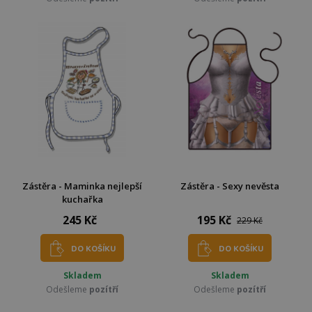
Zástěra - Maminka nejlepší
Zástěra - Sexy nevěsta
kuchařka
245 Kč
195 Kč
229 Kč
DO KOŠÍKU
DO KOŠÍKU
Skladem
Skladem
Odešleme
pozítří
Odešleme
pozítří