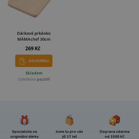
Dárkové prkénko
MÁMAchef 30cm
269 Kč
DO KOŠÍKU
Skladem
Odešleme
pozítří
Specialista na
Jsme tu pro vás
Doprava zdarma
originální dárky
již 17 let
od 1500 Kč