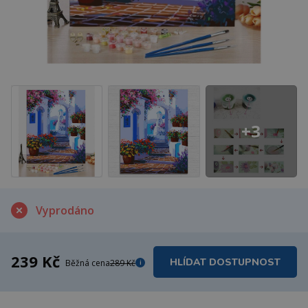
+3
Vyprodáno
239 Kč
HLÍDAT DOSTUPNOST
Běžná cena
289 Kč
i