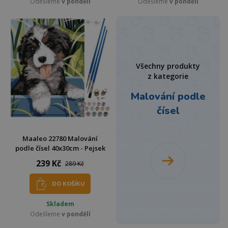
Odešleme
v pondělí
Odešleme
v pondělí
Všechny produkty
z kategorie
Malování podle
čísel
Maaleo 22780 Malování
podle čísel 40x30cm - Pejsek
239 Kč
289 Kč
DO KOŠÍKU
Skladem
Odešleme
v pondělí