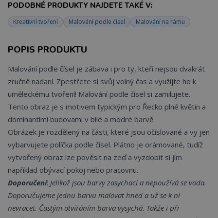
PODOBNÉ PRODUKTY NAJDETE TAKÉ V:
Kreativní tvoření
Malování podle čísel
Malování na rámu
POPIS PRODUKTU
Malování podle čísel je zábava i pro ty, kteří nejsou dvakrát
zručně nadaní. Zpestřete si svůj volný čas a využijte ho k
uměleckému tvoření! Malování podle čísel si zamilujete.
Tento obraz je s motivem typickým pro Řecko plné květin a
dominantími budovami v bílé a modré barvě.
Obrázek je rozdělený na části, které jsou očíslované a vy jen
vybarvujete políčka podle čísel. Plátno je orámované, tudíž
vytvořený obraz lze pověsit na zeď a vyzdobit si jím
například obývací pokoj nebo pracovnu.
Doporučení
:
Jelikož jsou barvy zasychací a nepoužívá se voda.
Doporučujeme jednu barvu malovat hned a už se k ní
nevracet. Častým otvíráním barva vysychá. Takže i při