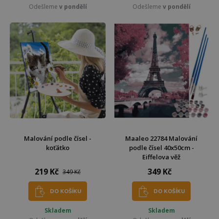
Odešleme
v pondělí
Odešleme
v pondělí
Malování podle čísel -
Maaleo 22784 Malování
koťátko
podle čísel 40x50cm -
Eiffelova věž
219 Kč
349 Kč
349 Kč
DO KOŠÍKU
DO KOŠÍKU
Skladem
Skladem