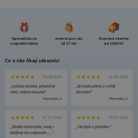
Specialista na
Jsme tu pro vás
Doprava zdarma
originální dárky
již 17 let
od 1500 Kč
Co o nás říkají zákazníci
04.08.2026
01.08.2026
„rychlost dodání, přijatelná
„Brousek pěkný a rychlé
cena, radost vnoučat“
doručení“
Heureka.cz
Heureka.cz
31.07.2026
30.07.2026
„Zásilka nedorazila ,maily i
„Vše bylo v pořádku.“
telefony bez odpovědi......“