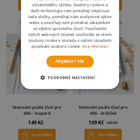
uživatelského zážitku. Soubory cookies a
DO KOŠÍKU
DO KOŠÍKU
další technologie nám pomáhají zlepšovat
naše služby, pomáhají nám analyzovat výkon
Skladem
Skladem
webu a umožňují nám pomáhat zákazníkům
Odešleme
v pondělí
Odešleme
v pondělí
ve výběru správného zboží. Používáním
našich webových stránek souhlasíte se všemi
soubory cookie v souladu s našimi zásadami
používání souborů cookie.
Více informací
PŘIJMOUT VŠE
PODROBNÉ NASTAVENÍ
Malování podle čísel pro
Malování podle čísel pro
děti - leopard
děti - králíček
149 Kč
109 Kč
149 Kč
DO KOŠÍKU
DO KOŠÍKU