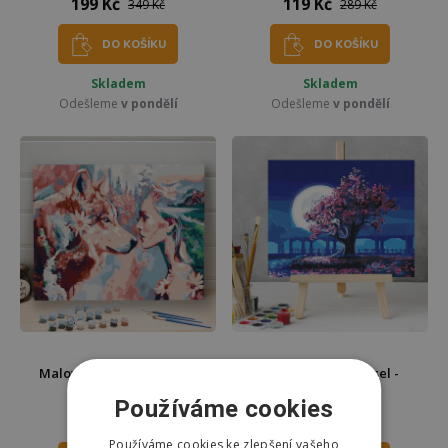
199 Kč
119 Kč
349 Kč
289 Kč
DO KOŠÍKU
DO KOŠÍKU
Skladem
Skladem
Odešleme
v pondělí
Odešleme
v pondělí
Malování podle čísel - vlk
Malování podle čísel -
úplněk
Používáme cookies
349 Kč
349 Kč
399 Kč
399 Kč
Používáme cookies ke zlepšení vašeho