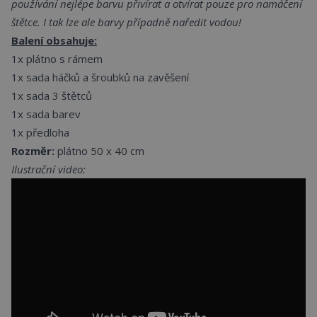
používání nejlépe barvu přivírat a otvírat pouze pro namáčení
štětce.
I tak lze ale barvy případně naředit vodou!
Balení obsahuje:
1x plátno s rámem
1x sada háčků a šroubků na zavěšení
1x sada 3 štětců
1x sada barev
1x předloha
Rozměr:
plátno 50 x 40 cm
Ilustrační video: