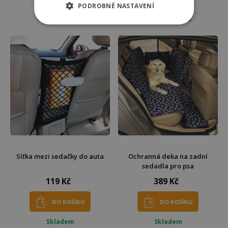
PODROBNÉ NASTAVENÍ
Skladem
Skladem
Odešleme
dnes
Odešleme
dnes
Síťka mezi sedačky do auta
Ochranná deka na zadní
sedadla pro psa
119 Kč
389 Kč
DO KOŠÍKU
DO KOŠÍKU
Skladem
Skladem