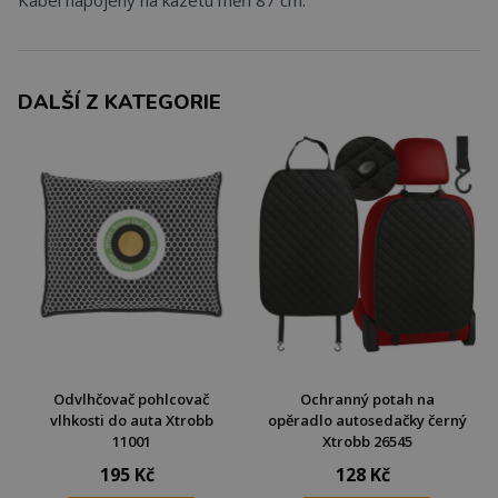
Kabel napojený na kazetu měří 87 cm.
DALŠÍ Z KATEGORIE
Odvlhčovač pohlcovač
Ochranný potah na
vlhkosti do auta Xtrobb
opěradlo autosedačky černý
11001
Xtrobb 26545
195 Kč
128 Kč