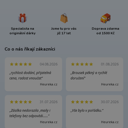
Specialista na
Jsme tu pro vás
Doprava zdarma
originální dárky
již 17 let
od 1500 Kč
Co o nás říkají zákazníci
04.08.2026
01.08.2026
„rychlost dodání, přijatelná
„Brousek pěkný a rychlé
cena, radost vnoučat“
doručení“
Heureka.cz
Heureka.cz
31.07.2026
30.07.2026
„Zásilka nedorazila ,maily i
„Vše bylo v pořádku.“
telefony bez odpovědi......“
Heureka.cz
Heureka.cz