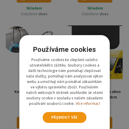
Skladem
Skladem
Odešleme
dnes
Odešleme
dnes
Používáme cookies
Používáme cookies ke zlepšení vašeho
uživatelského zážitku. Soubory cookies a
další technologie nám pomáhají zlepšovat
naše služby, pomáhají nám analyzovat výkon
webu a umožňují nám pomáhat zákazníkům
ve výběru správného zboží. Používáním
Kovový háček do auta
Protimrazová clona na okno
našich webových stránek souhlasíte se všemi
pro dodávky 200x100cm
soubory cookie v souladu s našimi zásadami
Xtrobb 27737
používání souborů cookie.
Více informací
49 Kč
231 Kč
295 Kč
PŘIJMOUT VŠE
DO KOŠÍKU
DO KOŠÍKU