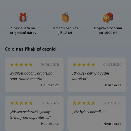
Specialista na
Jsme tu pro vás
Doprava zdarma
originální dárky
již 17 let
od 1500 Kč
Co o nás říkají zákazníci
04.08.2026
01.08.2026
„rychlost dodání, přijatelná
„Brousek pěkný a rychlé
cena, radost vnoučat“
doručení“
Heureka.cz
Heureka.cz
31.07.2026
30.07.2026
„Zásilka nedorazila ,maily i
„Vše bylo v pořádku.“
telefony bez odpovědi......“
Heureka.cz
Heureka.cz