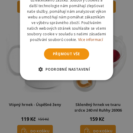
uživatelského zážitku. Soubory cookies a
další technologie nám pomáhají zlepšovat
DO KOŠÍKU
DO KOŠÍKU
naše služby, pomáhají nám analyzovat výkon
webu a umožňují nám pomáhat zákazníkům
Skladem
Skladem
ve výběru správného zboží. Používáním
Odešleme
pozítří
Odešleme
pozítří
našich webových stránek souhlasíte se všemi
soubory cookie v souladu s našimi zásadami
používání souborů cookie.
Více informací
PŘIJMOUT VŠE
PODROBNÉ NASTAVENÍ
Vtipný hrnek - Úspěšné ženy
Skleněný hrnek ve tvaru
srdce 240 ml Ruhhy 26906
119 Kč
159 Kč
159 Kč
DO KOŠÍKU
DO KOŠÍKU