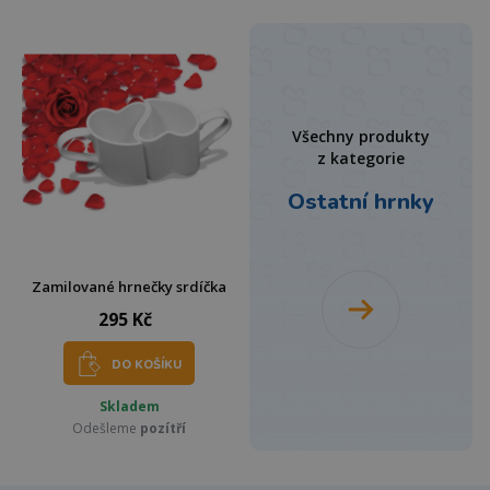
Všechny produkty
z kategorie
Ostatní hrnky
Zamilované hrnečky srdíčka
295 Kč
DO KOŠÍKU
Skladem
Odešleme
pozítří