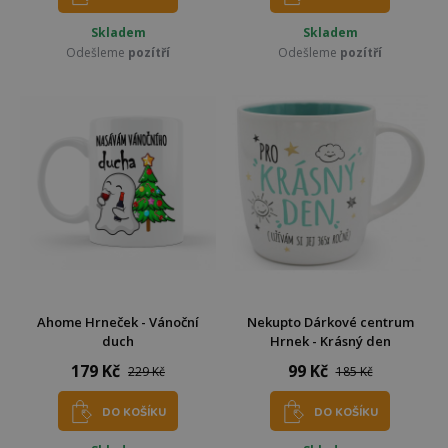
Skladem
Skladem
Odešleme
pozítří
Odešleme
pozítří
Ahome Hrneček - Vánoční
Nekupto Dárkové centrum
duch
Hrnek - Krásný den
179 Kč
99 Kč
229 Kč
185 Kč
DO KOŠÍKU
DO KOŠÍKU