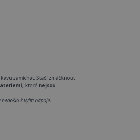
ni kávu zamíchat. Stačí zmáčknout
ateriemi,
které
nejsou
nedošlo k vylití nápoje.