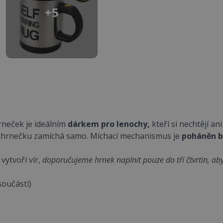
+5
rneček je ideálním
dárkem pro lenochy,
kteří si nechtějí a
se v hrnečku zamíchá samo. Míchací mechanismus je
poháněn b
vytvoří vír,
doporučujeme hrnek naplnit pouze do tří čtvrtin, aby 
součástí)