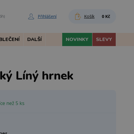
Přihlášení
Košík
0 Kč
6h)
BLEČENÍ
DALŠÍ
NOVINKY
SLEVY
ký Líný hrnek
ce než 5 ks
nes