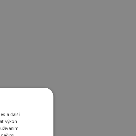
es a další
at výkon
oužíváním
 našimi