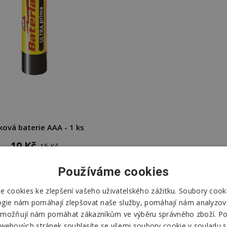
ková baterie AAA - 1 ks
10 Kč
15 Kč
DO KOŠÍKU
Používáme cookies
 cookies ke zlepšení vašeho uživatelského zážitku. Soubory cooki
Skladem
ogie nám pomáhají zlepšovat naše služby, pomáhají nám analyzov
Odešleme
dnes
možňují nám pomáhat zákazníkům ve výběru správného zboží. P
 webových stránek souhlasíte se všemi soubory cookie v souladu s