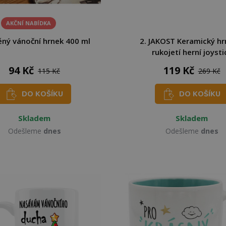
AKČNÍ NABÍDKA
ěný vánoční hrnek 400 ml
2. JAKOST Keramický hr
rukojetí herní joysti
94 Kč
119 Kč
115 Kč
269 Kč
DO KOŠÍKU
DO KOŠÍKU
Skladem
Skladem
Odešleme
dnes
Odešleme
dnes