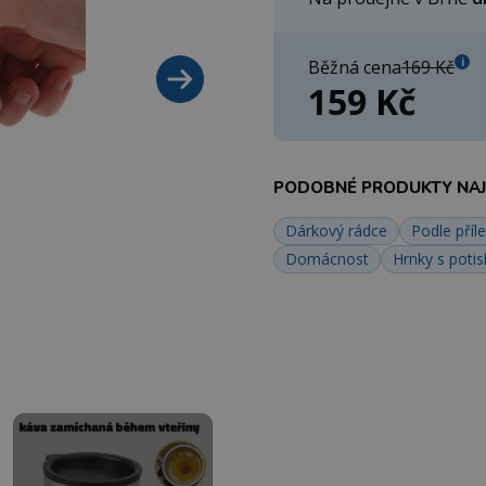
i
Běžná cena
169 Kč
159 Kč
PODOBNÉ PRODUKTY NAJD
Dárkový rádce
Podle příle
Domácnost
Hrnky s poti