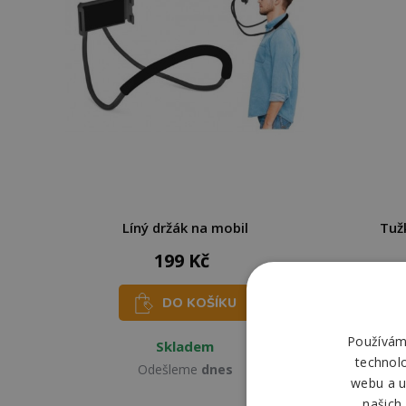
Líný držák na mobil
Tuž
199 Kč
DO KOŠÍKU
Používáme
Skladem
technol
Odešleme
dnes
webu a u
našich