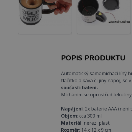
POPIS PRODUKTU
Automatický samomíchací líný h
tlačítko a káva či jiný nápoj, 
součástí balení.
Mícháním se uprostřed tekutiny 
Napájení
: 2x baterie AAA (není 
Objem
: cca 300 ml
Materiál
: nerez, plast
Rozměr
: 14 x 12 x 9 cm