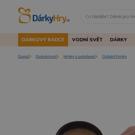
DÁRKOVÝ RÁDCE
VODNÍ SVĚT
DÁRKY
Domů
Domácnost
Hrnky s potiskem
Ostatní hrnky