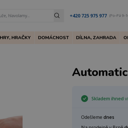
+420 725 975 977
(Po–Pá 9–1
HRY, HRAČKY
DOMÁCNOST
DÍLNA, ZAHRADA
O
Automatic
Skladem ihned
ví
Odešleme
dnes
Na prodejně v Brně
d