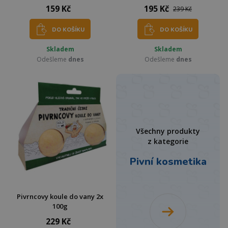
159 Kč
195 Kč
239 Kč
DO KOŠÍKU
DO KOŠÍKU
Skladem
Skladem
Odešleme
dnes
Odešleme
dnes
Všechny produkty
z kategorie
Pivní kosmetika
Pivrncovy koule do vany 2x
100g
229 Kč