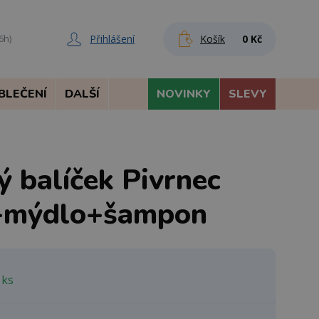
Přihlášení
Košík
0 Kč
6h)
BLEČENÍ
DALŠÍ
NOVINKY
SLEVY
 balíček Pivrnec
l+mýdlo+šampon
 ks