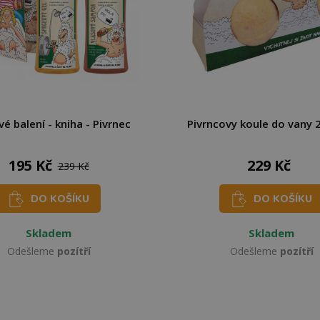
é balení - kniha - Pivrnec
Pivrncovy koule do vany 
195 Kč
229 Kč
239 Kč
DO KOŠÍKU
DO KOŠÍKU
Skladem
Skladem
Odešleme
pozítří
Odešleme
pozítří