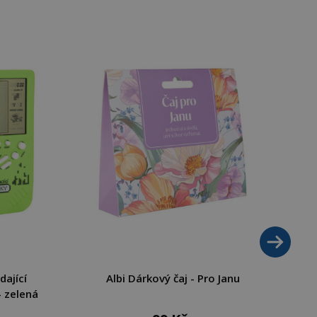
dající
Albi Dárkový čaj - Pro Janu
S
 zelená