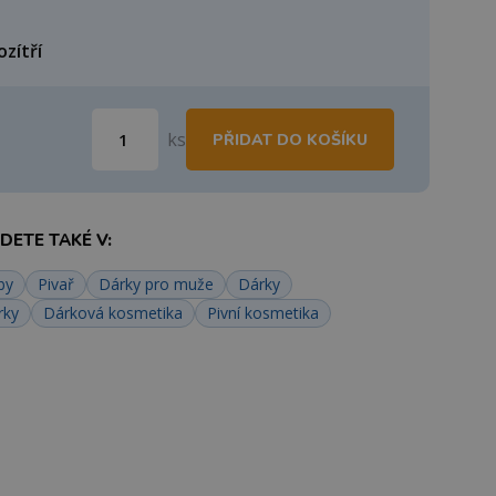
ozítří
ks
PŘIDAT DO KOŠÍKU
ETE TAKÉ V:
by
Pivař
Dárky pro muže
Dárky
rky
Dárková kosmetika
Pivní kosmetika