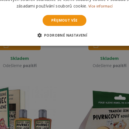
zásadami používání souborů cookie.
Více informací
ncova pivní kosmetika -
Dárková kosmetická sada 
gel+pěna+mýdlo
PŘIJMOUT VŠE
299 Kč
299 Kč
PODROBNÉ NASTAVENÍ
DO KOŠÍKU
DO KOŠÍKU
Skladem
Skladem
Odešleme
pozítří
Odešleme
pozítří