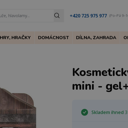
+420 725 975 977
(Po–Pá 9–1
HRY, HRAČKY
DOMÁCNOST
DÍLNA, ZAHRADA
O
Kosmetický
mini - ge
Skladem ihned
3