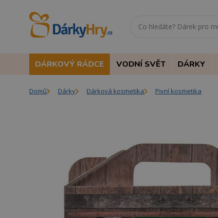
DÁRKOVÝ RÁDCE
VODNÍ SVĚT
DÁRKY
Domů
Dárky
Dárková kosmetika
Pivní kosmetika