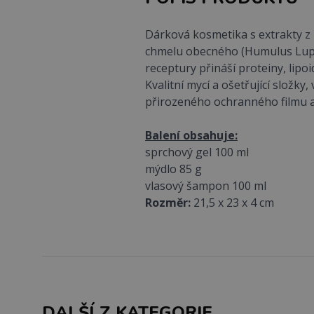
Dárková kosmetika s extrakty z 
chmelu obecného (Humulus Lupulu
receptury přináší proteiny, lip
Kvalitní mycí a ošetřující složk
přirozeného ochranného filmu a
Balení obsahuje:
sprchový gel 100 ml
mýdlo 85 g
vlasový šampon 100 ml
Rozměr:
21,5 x 23 x 4 cm
DALŠÍ Z KATEGORIE