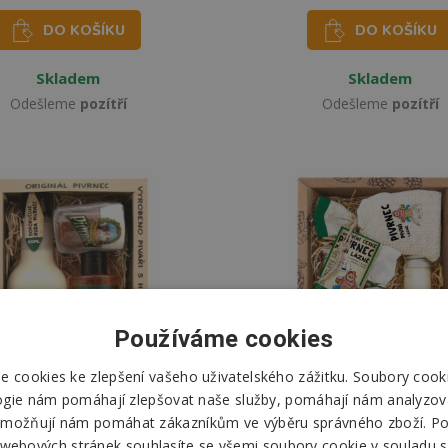
DO KOŠÍKU
DO KOŠÍKU
Skladem
Skladem
Odešleme
pozítří
Odešleme
pozítří
Používáme cookies
 cookies ke zlepšení vašeho uživatelského zážitku. Soubory cooki
ogie nám pomáhají zlepšovat naše služby, pomáhají nám analyzov
možňují nám pomáhat zákazníkům ve výběru správného zboží. P
 webových stránek souhlasíte se všemi soubory cookie v souladu s