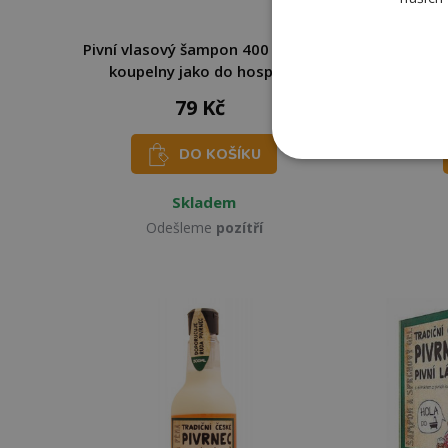
Pivní vlasový šampon 400 ml - Do
Pivr
koupelny jako do hospody
79 Kč
DO KOŠÍKU
Skladem
Odešleme
pozítří