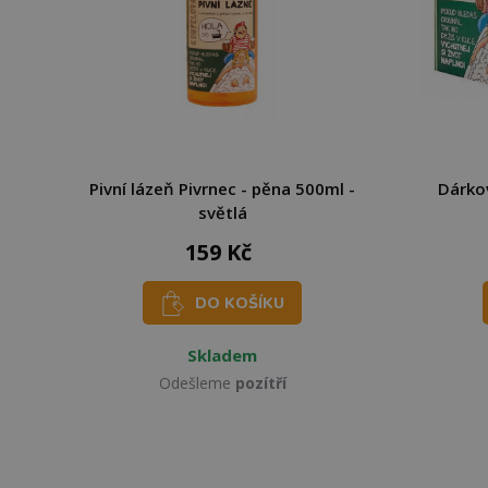
Pivní lázeň Pivrnec - pěna 500ml -
Dárkov
světlá
159 Kč
DO KOŠÍKU
Skladem
Odešleme
pozítří