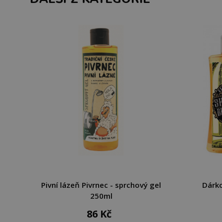
Pivní lázeň Pivrnec - sprchový gel
Dárko
250ml
86 Kč