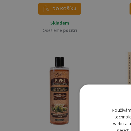
DO KOŠÍKU
Skladem
Odešleme
pozítří
Používáme
technol
webu a u
našich