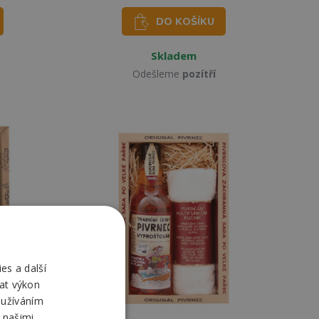
DO KOŠÍKU
Skladem
Odešleme
pozítří
es a další
at výkon
oužíváním
 našimi