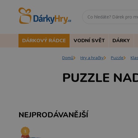
DÁRKOVÝ RÁDCE
VODNÍ SVĚT
DÁRKY
Domů
Hry a hračky
Puzzle
Kla
PUZZLE NAD
NEJPRODÁVANĚJŠÍ