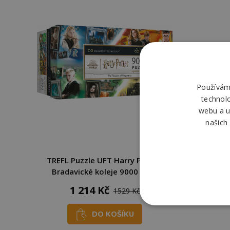
Používáme
technol
webu a u
našich
TREFL Puzzle UFT Harry Potter:
Bradavické koleje 9000 dílků
1 214 Kč
1529 Kč
DO KOŠÍKU