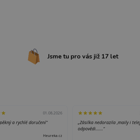
Jsme tu pro vás již 17 let
01.08.2026
pěkný a rychlé doručení“
„Zásilka nedorazila ,maily i tel
odpovědi......“
Heureka.cz