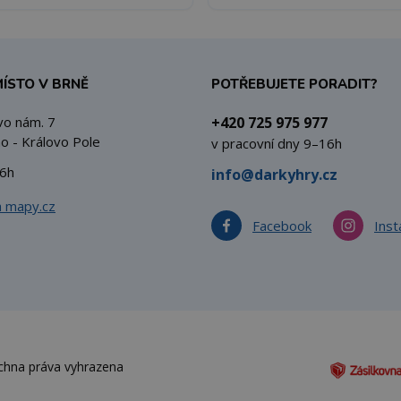
MÍSTO V BRNĚ
POTŘEBUJETE PORADIT?
vo nám. 7
+420 725 975 977
o - Královo Pole
v pracovní dny 9–16h
6h
info@darkyhry.cz
a mapy.cz
Facebook
Ins
echna práva vyhrazena