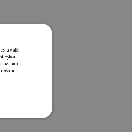
es a další
at výkon
oužíváním
 našimi