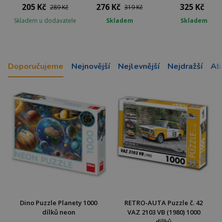
205 Kč
276 Kč
325 Kč
289 Kč
319 Kč
Skladem u dodavatele
Skladem
Skladem
Doporučujeme
Nejnovější
Nejlevnější
Nejdražší
Ab
Dino Puzzle Planety 1000
RETRO-AUTA Puzzle č. 42
dílků neon
VAZ 2103 VB (1980) 1000
dílků