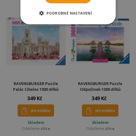
Odešleme
zítra
Odešleme
zítra
PODROBNÉ NASTAVENÍ
RAVENSBURGER Puzzle
RAVENSBURGER Puzzle
Palác Cibeles 1000 dílků
Odpočinek 1000 dílků
349 Kč
349 Kč
DO KOŠÍKU
DO KOŠÍKU
Skladem
Skladem
Odešleme
zítra
Odešleme
zítra