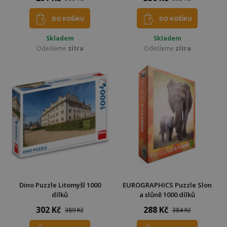
DO KOŠÍKU
DO KOŠÍKU
Skladem
Skladem
Odešleme
zítra
Odešleme
zítra
Dino Puzzle Litomyšl 1000
EUROGRAPHICS Puzzle Slon
dílků
a slůně 1000 dílků
302 Kč
288 Kč
389 Kč
384 Kč