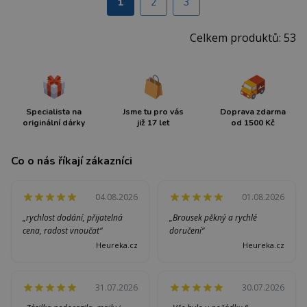
1
2
3
Celkem produktů: 53
Specialista na
Jsme tu pro vás
Doprava zdarma
originální dárky
již 17 let
od 1500 Kč
Co o nás říkají zákazníci
04.08.2026
01.08.2026
„rychlost dodání, přijatelná
„Brousek pěkný a rychlé
cena, radost vnoučat“
doručení“
Heureka.cz
Heureka.cz
31.07.2026
30.07.2026