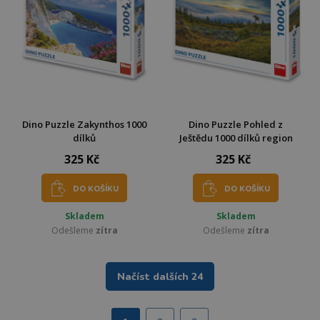
Dino Puzzle Zakynthos 1000
Dino Puzzle Pohled z
dílků
Ještědu 1000 dílků region
325 Kč
325 Kč
DO KOŠÍKU
DO KOŠÍKU
Skladem
Skladem
Odešleme
zítra
Odešleme
zítra
Načíst dalších 24