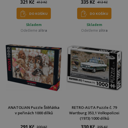
321 Kč
335 Kč
413 Kč
413 Kč
DO KOŠÍKU
DO KOŠÍKU
Skladem
Skladem
Odešleme
zítra
Odešleme
zítra
ANATOLIAN Puzzle Štěňátka
RETRO-AUTA Puzzle č. 79
v peřinách 1000 dílků
Wartburg 353,1 Volkspolizei
(1973) 1000 dílků
291 Kč
330 Kč
399 Kč
395 Kč