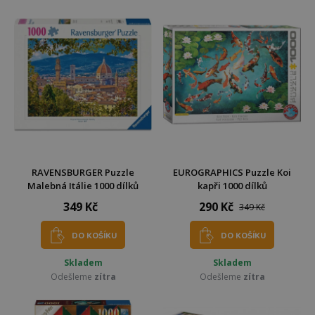
RAVENSBURGER Puzzle
EUROGRAPHICS Puzzle Koi
Malebná Itálie 1000 dílků
kapři 1000 dílků
349 Kč
290 Kč
349 Kč
DO KOŠÍKU
DO KOŠÍKU
Skladem
Skladem
Odešleme
zítra
Odešleme
zítra