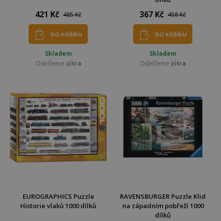
421 Kč
367 Kč
485 Kč
458 Kč
DO KOŠÍKU
DO KOŠÍKU
Skladem
Skladem
Odešleme
zítra
Odešleme
zítra
EUROGRAPHICS Puzzle
RAVENSBURGER Puzzle Klid
Historie vlaků 1000 dílků
na západním pobřeží 1000
dílků