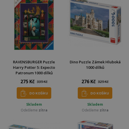
RAVENSBURGER Puzzle
Dino Puzzle Zámek Hluboká
Harry Potter 5: Expecto
1000 dílků
Patronum 1000 dílků
275 Kč
276 Kč
339 Kč
329 Kč
DO KOŠÍKU
DO KOŠÍKU
Skladem
Skladem
Odešleme
zítra
Odešleme
zítra