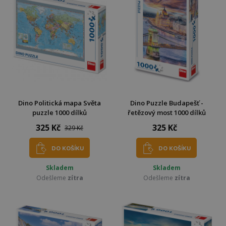
Dino Politická mapa Světa
Dino Puzzle Budapešť -
puzzle 1000 dílků
řetězový most 1000 dílků
325 Kč
325 Kč
329 Kč
DO KOŠÍKU
DO KOŠÍKU
Skladem
Skladem
Odešleme
zítra
Odešleme
zítra