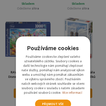
Skladem
Skladem
Odešleme
zítra
Odešleme
zítra
Používáme cookies
Používáme cookies ke zlepšení vašeho
uživatelského zážitku. Soubory cookies a
další technologie nám pomáhají zlepšovat
naše služby, pomáhají nám analyzovat výkon
RAVENSBURGER Puzzle
Dino Puzzle Katedrála
webu a umožňují nám pomáhat zákazníkům
Disney karneval 1000 dílků
Notre-Dame 1000 dílků
ve výběru správného zboží. Používáním
289 Kč
253 Kč
našich webových stránek souhlasíte se všemi
359 Kč
350 Kč
soubory cookie v souladu s našimi zásadami
používání souborů cookie.
Více informací
DO KOŠÍKU
DO KOŠÍKU
Skladem
Skladem
PŘIJMOUT VŠE