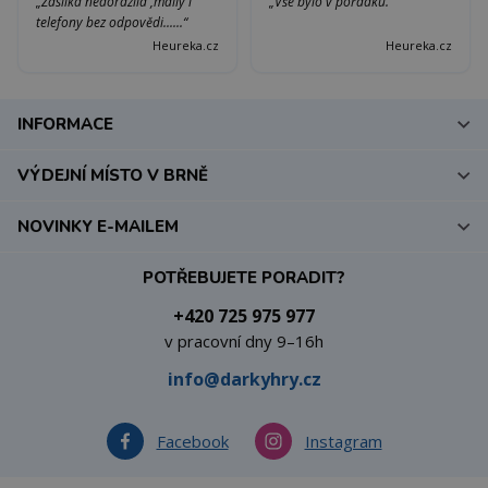
„Zásilka nedorazila ,maily i
„Vše bylo v pořádku.“
telefony bez odpovědi......“
Heureka.cz
Heureka.cz
INFORMACE
VÝDEJNÍ MÍSTO V BRNĚ
NOVINKY E-MAILEM
POTŘEBUJETE PORADIT?
+420 725 975 977
v pracovní dny 9–16h
info@darkyhry.cz
Facebook
Instagram