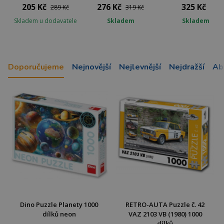
205 Kč
276 Kč
325 Kč
289 Kč
319 Kč
Skladem u dodavatele
Skladem
Skladem
Doporučujeme
Nejnovější
Nejlevnější
Nejdražší
Ab
Dino Puzzle Planety 1000
RETRO-AUTA Puzzle č. 42
dílků neon
VAZ 2103 VB (1980) 1000
dílků