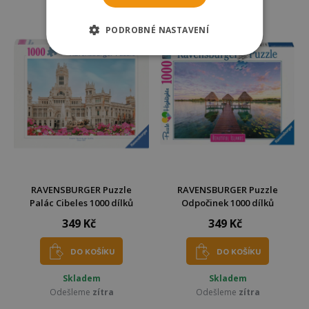
Odešleme
zítra
Odešleme
zítra
PODROBNÉ NASTAVENÍ
RAVENSBURGER Puzzle
RAVENSBURGER Puzzle
Palác Cibeles 1000 dílků
Odpočinek 1000 dílků
349 Kč
349 Kč
DO KOŠÍKU
DO KOŠÍKU
Skladem
Skladem
Odešleme
zítra
Odešleme
zítra