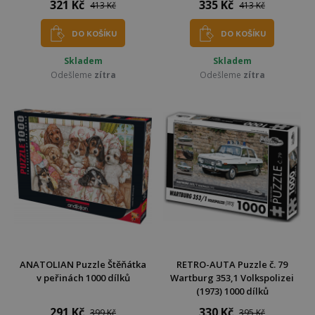
321 Kč
335 Kč
413 Kč
413 Kč
DO KOŠÍKU
DO KOŠÍKU
Skladem
Skladem
Odešleme
zítra
Odešleme
zítra
ANATOLIAN Puzzle Štěňátka
RETRO-AUTA Puzzle č. 79
v peřinách 1000 dílků
Wartburg 353,1 Volkspolizei
(1973) 1000 dílků
291 Kč
330 Kč
399 Kč
395 Kč