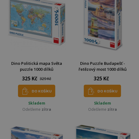
Dino Politická mapa Světa
Dino Puzzle Budapešť -
puzzle 1000 dílků
řetězový most 1000 dílků
325 Kč
325 Kč
329 Kč
DO KOŠÍKU
DO KOŠÍKU
Skladem
Skladem
Odešleme
zítra
Odešleme
zítra