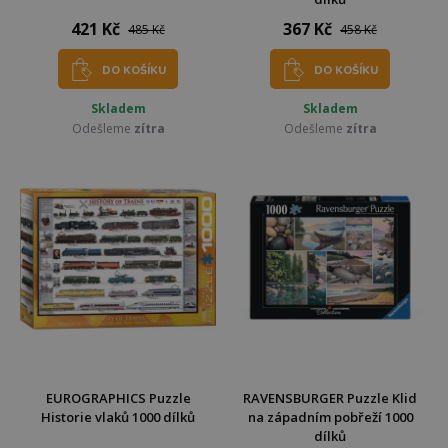
421 Kč
367 Kč
485 Kč
458 Kč
DO KOŠÍKU
DO KOŠÍKU
Skladem
Skladem
Odešleme
zítra
Odešleme
zítra
EUROGRAPHICS Puzzle
RAVENSBURGER Puzzle Klid
Historie vlaků 1000 dílků
na západním pobřeží 1000
dílků