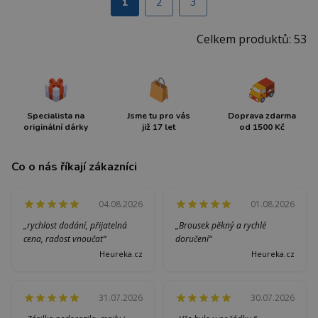
1
2
3
Celkem produktů: 53
Specialista na
Jsme tu pro vás
Doprava zdarma
originální dárky
již 17 let
od 1500 Kč
Co o nás říkají zákazníci
04.08.2026
01.08.2026
„rychlost dodání, přijatelná
„Brousek pěkný a rychlé
cena, radost vnoučat“
doručení“
Heureka.cz
Heureka.cz
31.07.2026
30.07.2026