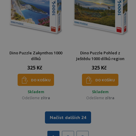
Dino Puzzle Zakynthos 1000
Dino Puzzle Pohled z
dílků
Ještědu 1000 dílků region
325 Kč
325 Kč
DO KOŠÍKU
DO KOŠÍKU
Skladem
Skladem
Odešleme
zítra
Odešleme
zítra
Načíst dalších 24