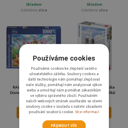
Skladem
Skladem
Odešleme
zítra
Odešleme
zítra
Používáme cookies
Používáme cookies ke zlepšení vašeho
uživatelského zážitku. Soubory cookies a
další technologie nám pomáhají zlepšovat
naše služby, pomáhají nám analyzovat výkon
RAVENSBURGER Puzzle
Dino Puzzle Katedrála
webu a umožňují nám pomáhat zákazníkům
Disney karneval 1000 dílků
Notre-Dame 1000 dílků
ve výběru správného zboží. Používáním
289 Kč
253 Kč
našich webových stránek souhlasíte se všemi
359 Kč
350 Kč
soubory cookie v souladu s našimi zásadami
používání souborů cookie.
Více informací
DO KOŠÍKU
DO KOŠÍKU
Skladem
Skladem
PŘIJMOUT VŠE