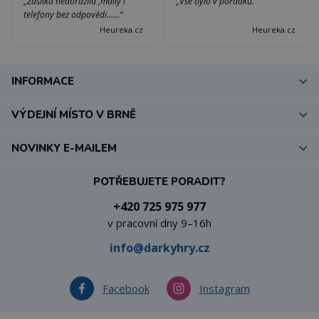
„Zásilka nedorazila ,maily i
„Vše bylo v pořádku.“
telefony bez odpovědi......“
Heureka.cz
Heureka.cz
INFORMACE
VÝDEJNÍ MÍSTO V BRNĚ
NOVINKY E-MAILEM
POTŘEBUJETE PORADIT?
+420 725 975 977
v pracovní dny 9–16h
info@darkyhry.cz
Facebook
Instagram