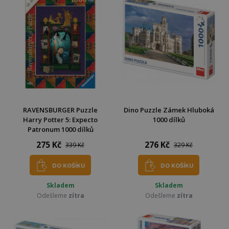
RAVENSBURGER Puzzle
Dino Puzzle Zámek Hluboká
Harry Potter 5: Expecto
1000 dílků
Patronum 1000 dílků
275 Kč
276 Kč
339 Kč
329 Kč
DO KOŠÍKU
DO KOŠÍKU
Skladem
Skladem
Odešleme
zítra
Odešleme
zítra