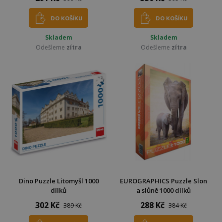
DO KOŠÍKU
DO KOŠÍKU
Skladem
Skladem
Odešleme
zítra
Odešleme
zítra
Dino Puzzle Litomyšl 1000
EUROGRAPHICS Puzzle Slon
dílků
a slůně 1000 dílků
302 Kč
288 Kč
389 Kč
384 Kč