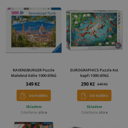
RAVENSBURGER Puzzle
EUROGRAPHICS Puzzle Koi
Malebná Itálie 1000 dílků
kapři 1000 dílků
349 Kč
290 Kč
349 Kč
DO KOŠÍKU
DO KOŠÍKU
Skladem
Skladem
Odešleme
zítra
Odešleme
zítra