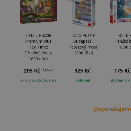
TREFL Puzzle
Dino Puzzle
TREFL P
Premium Plus
Budapešť -
Tančící 
Tea Time:
řetězový most
1000 d
Dřevěná chata
1000 dílků
1000 dílků
205 Kč
325 Kč
175 Kč
289 Kč
Skladem u dodavatele
Skladem
Skladem u d
Doporučujem