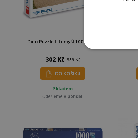
Dino Puzzle Litomyšl 1000 dílků
EURO
302 Kč
389 Kč
DO KOŠÍKU
Skladem
Odešleme
v pondělí