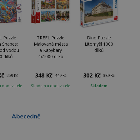
L Puzzle
TREFL Puzzle
Dino Puzzle
n Shapes:
Malovaná města
Litomyšl 1000
pod vodou
a Kapybary
dílků
0 dílků
4x1000 dílků
Kč
348 Kč
302 Kč
259 Kč
449 Kč
389 Kč
u dodavatele
Skladem u dodavatele
Skladem
Abecedně