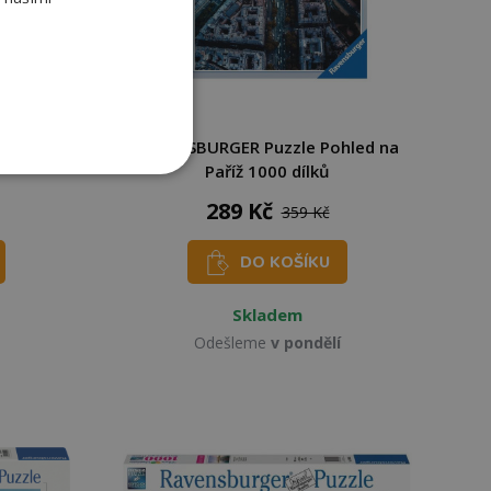
stické
RAVENSBURGER Puzzle Pohled na
Paříž 1000 dílků
289 Kč
359 Kč
DO KOŠÍKU
Skladem
Odešleme
v pondělí