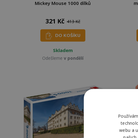
Mickey Mouse 1000 dílků
m
321 Kč
413 Kč
DO KOŠÍKU
Skladem
Odešleme
v pondělí
Používáme
technol
webu a u
našich