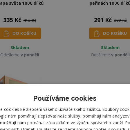
apa světa 1000 dílků
peřinách 1000 dílk
335 Kč
291 Kč
413 Kč
399 Kč
DO KOŠÍKU
DO KOŠÍKU
Skladem
Skladem
Odešleme
v pondělí
Odešleme
v pondělí
Používáme cookies
 cookies ke zlepšení vašeho uživatelského zážitku. Soubory cooki
ogie nám pomáhají zlepšovat naše služby, pomáhají nám analyzov
možňují nám pomáhat zákazníkům ve výběru správného zboží. P
 webových stránek souhlasíte se všemi soubory cookie v souladu s