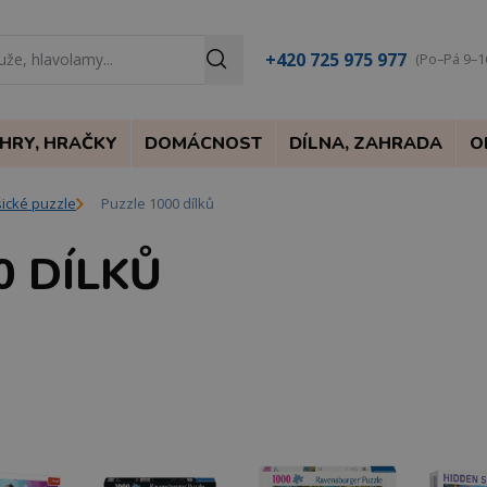
+420 725 975 977
(Po–Pá 9–1
HRY, HRAČKY
DOMÁCNOST
DÍLNA, ZAHRADA
O
sické puzzle
Puzzle 1000 dílků
0 DÍLKŮ