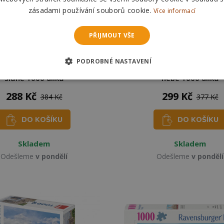
zásadami používání souborů cookie.
Více informací
PŘIJMOUT VŠE
PODROBNÉ NASTAVENÍ
GRAPHICS Puzzle Slon a
RAVENSBURGER Puzzle My
slůně 1000 dílků
nebe 1000 dílků
288 Kč
299 Kč
384 Kč
377 Kč
DO KOŠÍKU
DO KOŠÍKU
Skladem
Skladem
Odešleme
v pondělí
Odešleme
v pondělí