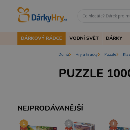
DÁRKOVÝ RÁDCE
VODNÍ SVĚT
DÁRKY
Domů
Hry a hračky
Puzzle
Kla
PUZZLE 100
NEJPRODÁVANĚJŠÍ