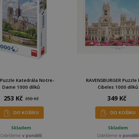
Puzzle Katedrála Notre-
RAVENSBURGER Puzzle 
Dame 1000 dílků
Cibeles 1000 dílků
253 Kč
349 Kč
350 Kč
DO KOŠÍKU
DO KOŠÍKU
Skladem
Skladem
Odešleme
v pondělí
Odešleme
v pondělí