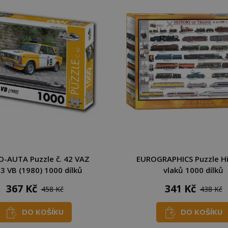
-AUTA Puzzle č. 42 VAZ
EUROGRAPHICS Puzzle Hi
3 VB (1980) 1000 dílků
vlaků 1000 dílků
367 Kč
341 Kč
458 Kč
438 Kč
DO KOŠÍKU
DO KOŠÍKU