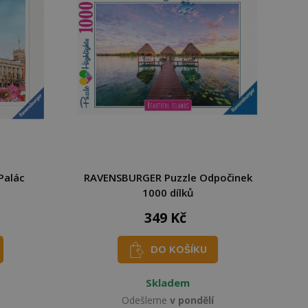
Palác
RAVENSBURGER Puzzle Odpočinek
1000 dílků
349 Kč
DO KOŠÍKU
Skladem
Odešleme
v pondělí