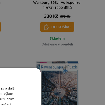
ů
Wartburg 353,1 Volkspolizei
(1973) 1000 dílků
330 Kč
395 Kč
DO KOŠÍKU
Skladem
Odešleme
v pondělí
es a další
at výkon
oužíváním
 našimi