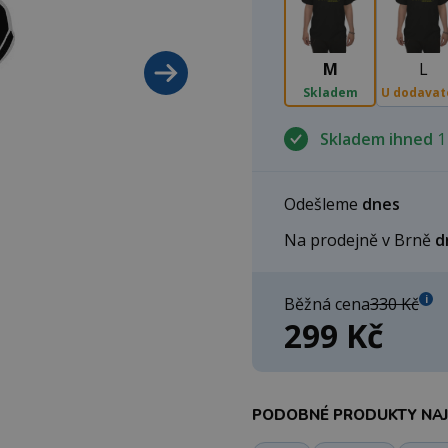
M
L
Skladem
U dodavat
Skladem ihned
1
Odešleme
dnes
Na prodejně v Brně
d
i
Běžná cena
330 Kč
299 Kč
PODOBNÉ PRODUKTY NAJD