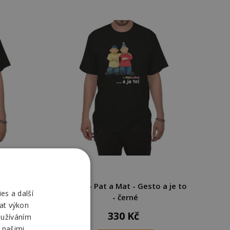
livo -
Tričko - Pat a Mat - Gesto a je to
es a další
- černé
at výkon
330 Kč
oužíváním
 našimi