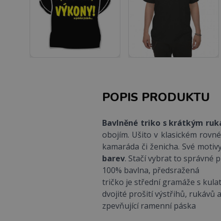
POPIS PRODUKTU
Bavlněné triko s krátkým ru
obojím. Ušito v klasickém rovn
kamaráda či ženicha. Své motivy
barev
. Stačí vybrat to správné 
100% bavlna, předsražená
tričko je střední gramáže s kul
dvojité prošití výstřihů, rukávů
zpevňující ramenní páska