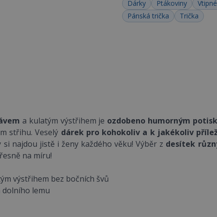
Dárky
Ptákoviny
Vtipné
Pánská trička
Trička
kávem
a kulatým výstřihem je
ozdobeno humorným potisk
ém střihu. Veselý
dárek pro kohokoliv a k jakékoliv přílež
 si najdou jistě i ženy každého věku! Výběr z
desítek různ
přesně na míru!
atým výstřihem bez bočních švů
 a dolního lemu