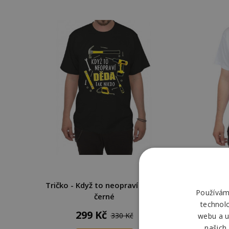
Tričko - Když to neopraví děda -
Tr
Používáme
černé
technol
299 Kč
330 Kč
webu a u
našich