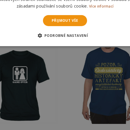
DETAIL
DETAIL
zásadami používání souborů cookie.
Více informací
Skladem
Skladem
PŘIJMOUT VŠE
Odešleme
dnes
Odešleme
dnes
PODROBNÉ NASTAVENÍ