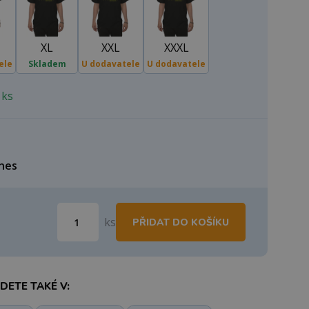
XL
XXL
XXXL
ele
Skladem
U dodavatele
U dodavatele
 ks
nes
ks
PŘIDAT DO KOŠÍKU
ETE TAKÉ V: