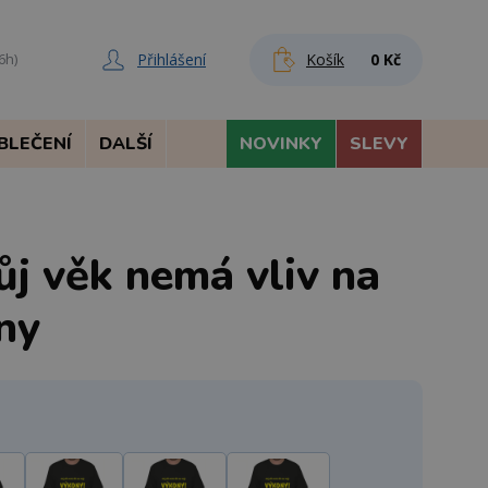
Přihlášení
Košík
0 Kč
6h)
BLEČENÍ
DALŠÍ
NOVINKY
SLEVY
ůj věk nemá vliv na
ny