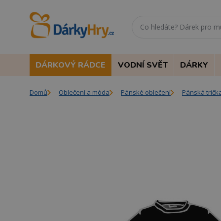
DÁRKOVÝ RÁDCE
VODNÍ SVĚT
DÁRKY
Domů
Oblečení a móda
Pánské oblečení
Pánská tričk