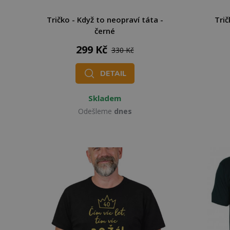
Tričko - Když to neopraví táta -
Trič
černé
299 Kč
330 Kč
DETAIL
Skladem
Odešleme
dnes