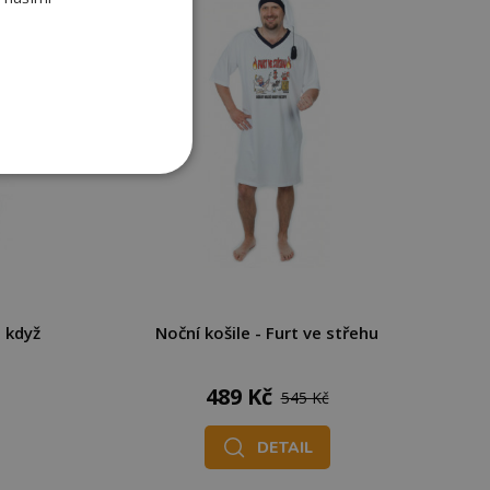
n když
Noční košile - Furt ve střehu
489 Kč
545 Kč
DETAIL