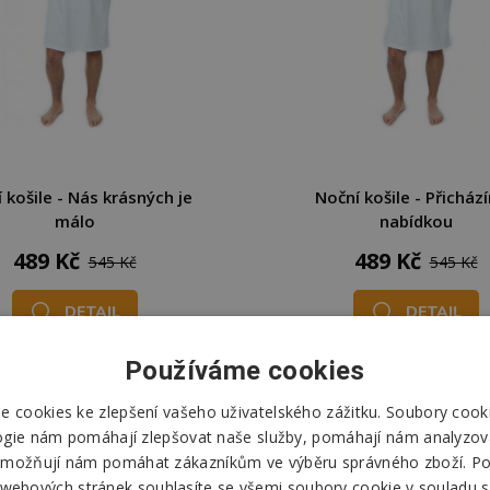
 košile - Nás krásných je
Noční košile - Přicház
málo
nabídkou
489 Kč
489 Kč
545 Kč
545 Kč
DETAIL
DETAIL
Skladem
Skladem
Používáme cookies
Odešleme
pozítří
Odešleme
pozítří
 cookies ke zlepšení vašeho uživatelského zážitku. Soubory cooki
ogie nám pomáhají zlepšovat naše služby, pomáhají nám analyzov
možňují nám pomáhat zákazníkům ve výběru správného zboží. P
 webových stránek souhlasíte se všemi soubory cookie v souladu s