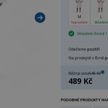
M
L
Vyprodáno
Skladem
Skladem ihned
1
Odešleme
pozítří
Na prodejně v Brně
p
i
Běžná cena
545 Kč
489 Kč
PODOBNÉ PRODUKTY NAJD