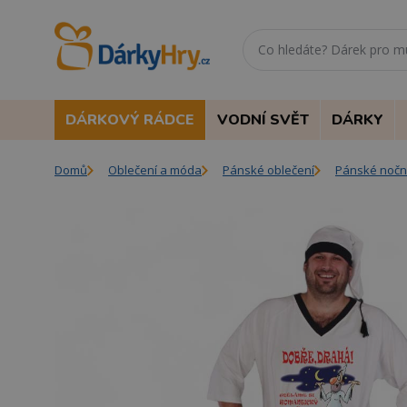
DÁRKOVÝ RÁDCE
VODNÍ SVĚT
DÁRKY
Domů
Oblečení a móda
Pánské oblečení
Pánské noční