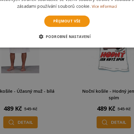
zásadami používání souborů cookie.
Více informací
PŘIJMOUT VŠE
PODROBNÉ NASTAVENÍ
košile - Úžasný muž - bílá
Noční košile - Hodný je
spím
489 Kč
489 Kč
545 Kč
545 Kč
DETAIL
DETAIL