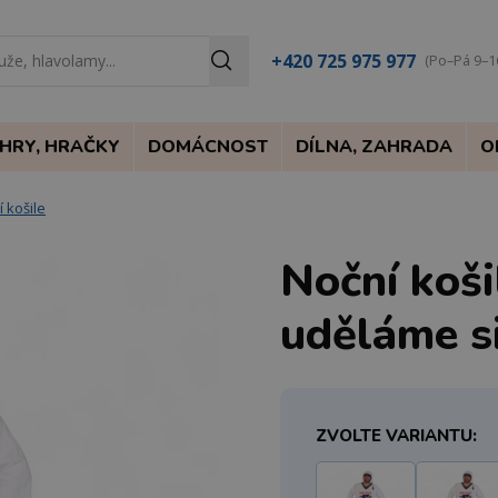
+420 725 975 977
(Po–Pá 9–1
HRY, HRAČKY
DOMÁCNOST
DÍLNA, ZAHRADA
O
 košile
Noční koši
uděláme si
ZVOLTE VARIANTU: