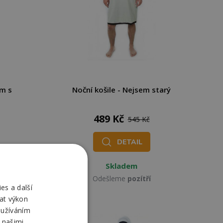
ím s
Noční košile - Nejsem starý
489 Kč
545 Kč
DETAIL
Skladem
Odešleme
pozítří
es a další
at výkon
oužíváním
 našimi