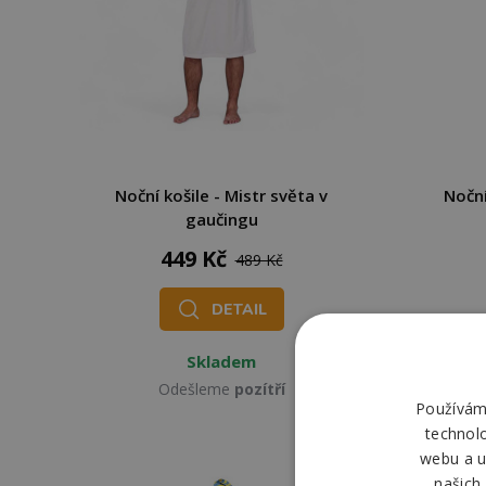
Noční košile - Mistr světa v
Noční
gaučingu
449 Kč
489 Kč
DETAIL
Skladem
Odešleme
pozítří
Používáme
technol
webu a u
našich