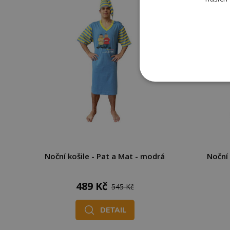
Noční košile - Pat a Mat - modrá
Noční 
489 Kč
545 Kč
DETAIL