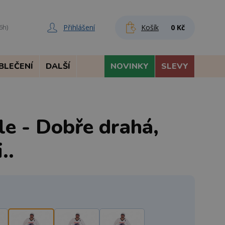
Přihlášení
Košík
0 Kč
6h)
BLEČENÍ
DALŠÍ
NOVINKY
SLEVY
le - Dobře drahá,
..