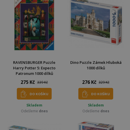
RAVENSBURGER Puzzle
Dino Puzzle Zámek Hluboká
Harry Potter 5: Expecto
1000 dílků
Patronum 1000 dílků
275 Kč
276 Kč
339 Kč
329 Kč
DO KOŠÍKU
DO KOŠÍKU
Skladem
Skladem
Odešleme
dnes
Odešleme
dnes