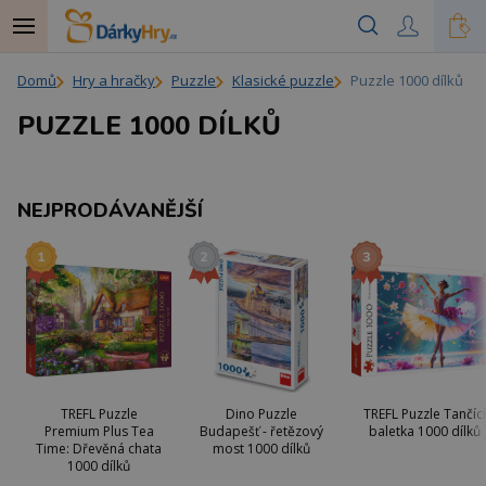
Domů
Hry a hračky
Puzzle
Klasické puzzle
Puzzle 1000 dílků
PUZZLE 1000 DÍLKŮ
NEJPRODÁVANĚJŠÍ
TREFL Puzzle
Dino Puzzle
TREFL Puzzle Tančící
Premium Plus Tea
Budapešť - řetězový
baletka 1000 dílků
Time: Dřevěná chata
most 1000 dílků
1000 dílků