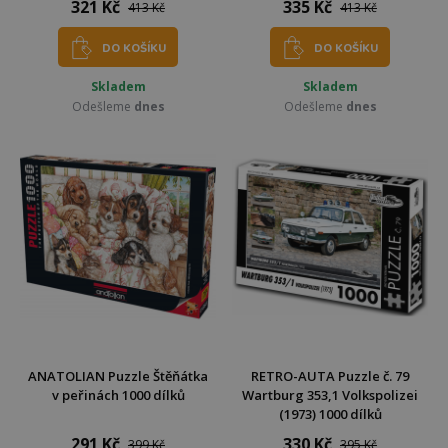
321 Kč
335 Kč
413 Kč
413 Kč
DO KOŠÍKU
DO KOŠÍKU
Skladem
Skladem
Odešleme
dnes
Odešleme
dnes
ANATOLIAN Puzzle Štěňátka
RETRO-AUTA Puzzle č. 79
v peřinách 1000 dílků
Wartburg 353,1 Volkspolizei
(1973) 1000 dílků
291 Kč
330 Kč
399 Kč
395 Kč