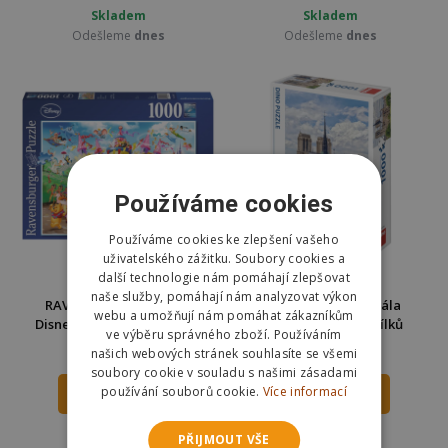
Skladem
Skladem
Odešleme
dnes
Odešleme
dnes
Používáme cookies
Používáme cookies ke zlepšení vašeho
uživatelského zážitku. Soubory cookies a
další technologie nám pomáhají zlepšovat
naše služby, pomáhají nám analyzovat výkon
RAVENSBURGER Puzzle
Dino Puzzle Katedrála
webu a umožňují nám pomáhat zákazníkům
Disney karneval 1000 dílků
Notre-Dame 1000 dílků
ve výběru správného zboží. Používáním
289 Kč
253 Kč
našich webových stránek souhlasíte se všemi
359 Kč
350 Kč
soubory cookie v souladu s našimi zásadami
používání souborů cookie.
Více informací
DO KOŠÍKU
DO KOŠÍKU
Skladem
Skladem
PŘIJMOUT VŠE