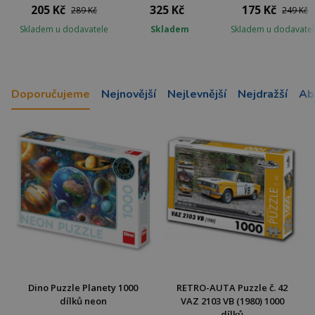
205 Kč
325 Kč
175 Kč
289 Kč
249 Kč
Skladem u dodavatele
Skladem
Skladem u dodavatel
Doporučujeme
Nejnovější
Nejlevnější
Nejdražší
Ab
Dino Puzzle Planety 1000
RETRO-AUTA Puzzle č. 42
dílků neon
VAZ 2103 VB (1980) 1000
dílků