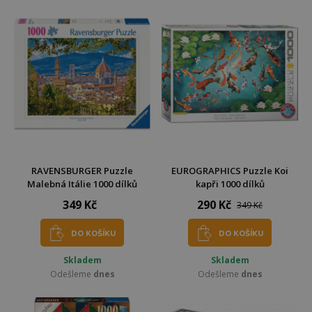
RAVENSBURGER Puzzle
EUROGRAPHICS Puzzle Koi
Malebná Itálie 1000 dílků
kapři 1000 dílků
349 Kč
290 Kč
349 Kč
DO KOŠÍKU
DO KOŠÍKU
Skladem
Skladem
Odešleme
dnes
Odešleme
dnes