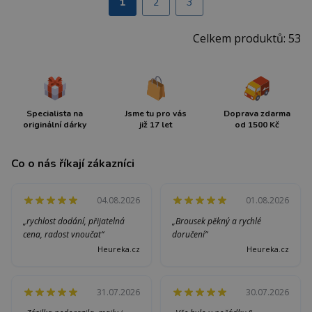
1
2
3
Celkem produktů: 53
Specialista na
Jsme tu pro vás
Doprava zdarma
originální dárky
již 17 let
od 1500 Kč
Co o nás říkají zákazníci
04.08.2026
01.08.2026
„rychlost dodání, přijatelná
„Brousek pěkný a rychlé
cena, radost vnoučat“
doručení“
Heureka.cz
Heureka.cz
31.07.2026
30.07.2026