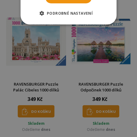
Odešleme
dnes
Odešleme
dnes
PODROBNÉ NASTAVENÍ
RAVENSBURGER Puzzle
RAVENSBURGER Puzzle
Palác Cibeles 1000 dílků
Odpočinek 1000 dílků
349 Kč
349 Kč
DO KOŠÍKU
DO KOŠÍKU
Skladem
Skladem
Odešleme
dnes
Odešleme
dnes