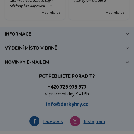
„Zásilka nedorazila ,maily i
„Vše bylo v pořádku.“
telefony bez odpovědi......“
Heureka.cz
Heureka.cz
INFORMACE
VÝDEJNÍ MÍSTO V BRNĚ
NOVINKY E-MAILEM
POTŘEBUJETE PORADIT?
+420 725 975 977
v pracovní dny 9–16h
info@darkyhry.cz
Facebook
Instagram