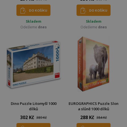
DO KOŠÍKU
DO KOŠÍKU
Skladem
Skladem
Odešleme
dnes
Odešleme
dnes
Dino Puzzle Litomyšl 1000
EUROGRAPHICS Puzzle Slon
dílků
a slůně 1000 dílků
302 Kč
288 Kč
389 Kč
384 Kč