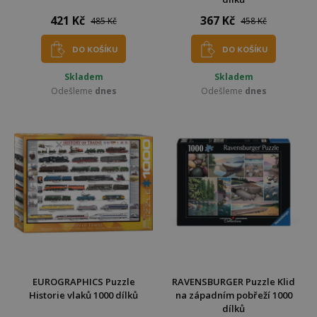
421 Kč
367 Kč
485 Kč
458 Kč
DO KOŠÍKU
DO KOŠÍKU
Skladem
Skladem
Odešleme
dnes
Odešleme
dnes
EUROGRAPHICS Puzzle
RAVENSBURGER Puzzle Klid
Historie vlaků 1000 dílků
na západním pobřeží 1000
dílků