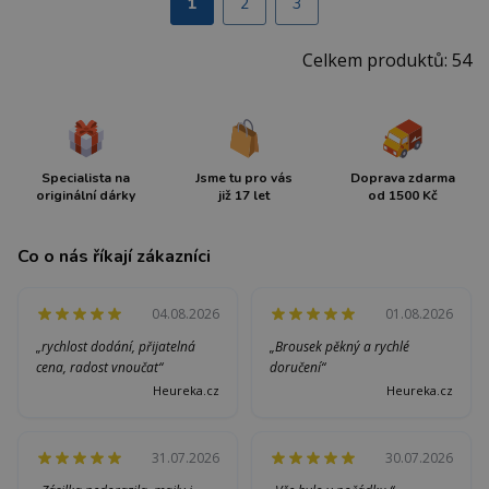
1
2
3
Celkem produktů: 54
Specialista na
Jsme tu pro vás
Doprava zdarma
originální dárky
již 17 let
od 1500 Kč
Co o nás říkají zákazníci
04.08.2026
01.08.2026
„rychlost dodání, přijatelná
„Brousek pěkný a rychlé
cena, radost vnoučat“
doručení“
Heureka.cz
Heureka.cz
31.07.2026
30.07.2026