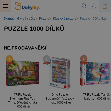
Domů
Hry a hračky
Puzzle
Klasické puzzle
Puzzle 1000 dílků
PUZZLE 1000 DÍLKŮ
NEJPRODÁVANĚJŠÍ
TREFL Puzzle
Dino Puzzle
TREFL Puzzle Tančící
Premium Plus Tea
Budapešť - řetězový
baletka 1000 dílků
Time: Dřevěná chata
most 1000 dílků
1000 dílků