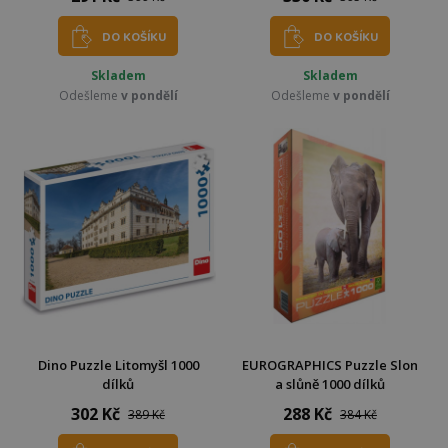
DO KOŠÍKU
DO KOŠÍKU
Skladem
Skladem
Odešleme
v pondělí
Odešleme
v pondělí
Dino Puzzle Litomyšl 1000
EUROGRAPHICS Puzzle Slon
dílků
a slůně 1000 dílků
302 Kč
288 Kč
389 Kč
384 Kč