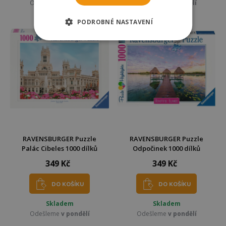
Odešleme
v pondělí
Odešleme
v pondělí
PODROBNÉ NASTAVENÍ
RAVENSBURGER Puzzle
RAVENSBURGER Puzzle
Palác Cibeles 1000 dílků
Odpočinek 1000 dílků
349 Kč
349 Kč
DO KOŠÍKU
DO KOŠÍKU
Skladem
Skladem
Odešleme
v pondělí
Odešleme
v pondělí