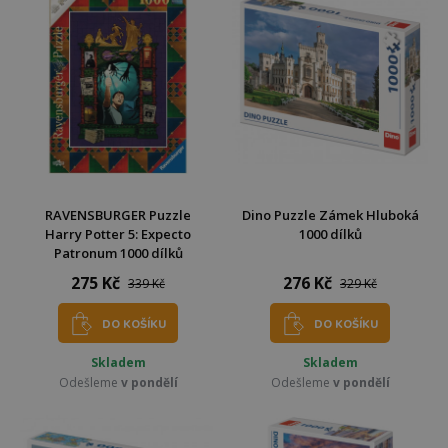
RAVENSBURGER Puzzle
Dino Puzzle Zámek Hluboká
Harry Potter 5: Expecto
1000 dílků
Patronum 1000 dílků
275 Kč
276 Kč
339 Kč
329 Kč
DO KOŠÍKU
DO KOŠÍKU
Skladem
Skladem
Odešleme
v pondělí
Odešleme
v pondělí