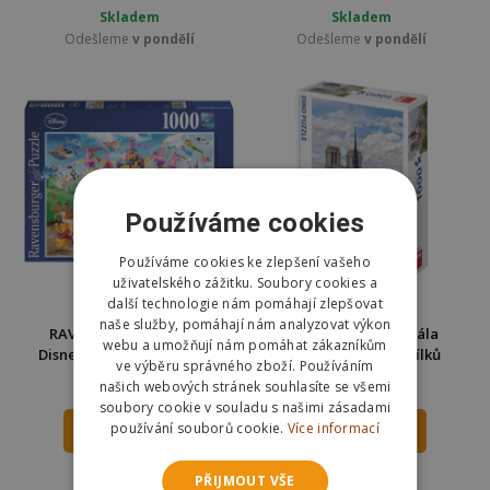
Skladem
Skladem
Odešleme
v pondělí
Odešleme
v pondělí
Používáme cookies
Používáme cookies ke zlepšení vašeho
uživatelského zážitku. Soubory cookies a
další technologie nám pomáhají zlepšovat
naše služby, pomáhají nám analyzovat výkon
RAVENSBURGER Puzzle
Dino Puzzle Katedrála
webu a umožňují nám pomáhat zákazníkům
Disney karneval 1000 dílků
Notre-Dame 1000 dílků
ve výběru správného zboží. Používáním
289 Kč
253 Kč
našich webových stránek souhlasíte se všemi
359 Kč
350 Kč
soubory cookie v souladu s našimi zásadami
používání souborů cookie.
Více informací
DO KOŠÍKU
DO KOŠÍKU
Skladem
Skladem
PŘIJMOUT VŠE