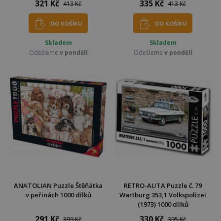
321 Kč
335 Kč
413 Kč
413 Kč
DO KOŠÍKU
DO KOŠÍKU
Skladem
Skladem
Odešleme
v pondělí
Odešleme
v pondělí
ANATOLIAN Puzzle Štěňátka
RETRO-AUTA Puzzle č. 79
v peřinách 1000 dílků
Wartburg 353,1 Volkspolizei
(1973) 1000 dílků
291 Kč
330 Kč
399 Kč
395 Kč