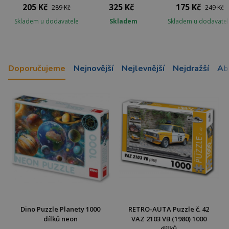
205 Kč
325 Kč
175 Kč
289 Kč
249 Kč
Skladem u dodavatele
Skladem
Skladem u dodavatel
Doporučujeme
Nejnovější
Nejlevnější
Nejdražší
Ab
Dino Puzzle Planety 1000
RETRO-AUTA Puzzle č. 42
dílků neon
VAZ 2103 VB (1980) 1000
dílků