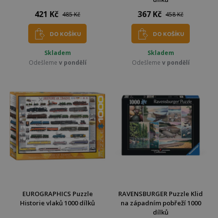
421 Kč
367 Kč
485 Kč
458 Kč
DO KOŠÍKU
DO KOŠÍKU
Skladem
Skladem
Odešleme
v pondělí
Odešleme
v pondělí
EUROGRAPHICS Puzzle
RAVENSBURGER Puzzle Klid
Historie vlaků 1000 dílků
na západním pobřeží 1000
dílků