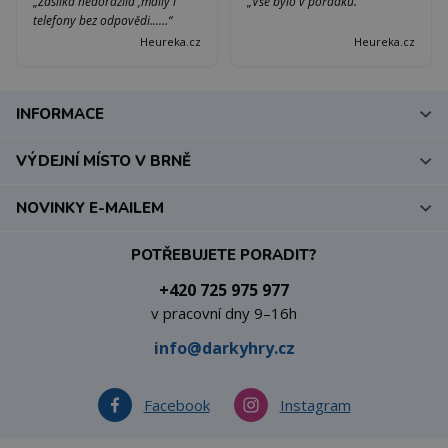
„Zásilka nedorazila ,maily i
„Vše bylo v pořádku.“
telefony bez odpovědi......“
Heureka.cz
Heureka.cz
INFORMACE
VÝDEJNÍ MÍSTO V BRNĚ
NOVINKY E-MAILEM
POTŘEBUJETE PORADIT?
+420 725 975 977
v pracovní dny 9–16h
info@darkyhry.cz
Facebook
Instagram