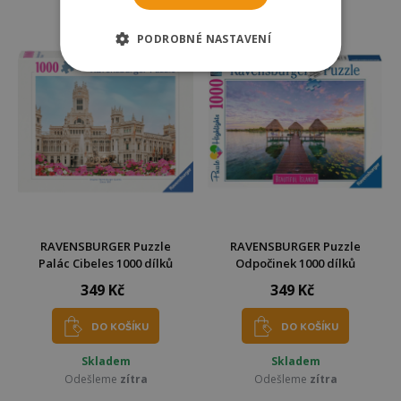
Odešleme
zítra
Odešleme
zítra
PODROBNÉ NASTAVENÍ
RAVENSBURGER Puzzle
RAVENSBURGER Puzzle
Palác Cibeles 1000 dílků
Odpočinek 1000 dílků
349 Kč
349 Kč
DO KOŠÍKU
DO KOŠÍKU
Skladem
Skladem
Odešleme
zítra
Odešleme
zítra