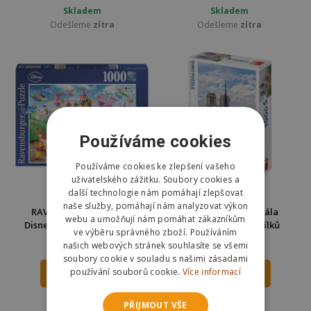
Skladem
Skladem
Odešleme
zítra
Odešleme
zítra
Používáme cookies
Používáme cookies ke zlepšení vašeho
uživatelského zážitku. Soubory cookies a
další technologie nám pomáhají zlepšovat
naše služby, pomáhají nám analyzovat výkon
RAVENSBURGER Puzzle
Dino Puzzle Katedrála
webu a umožňují nám pomáhat zákazníkům
Disney karneval 1000 dílků
Notre-Dame 1000 dílků
ve výběru správného zboží. Používáním
289 Kč
253 Kč
našich webových stránek souhlasíte se všemi
359 Kč
350 Kč
soubory cookie v souladu s našimi zásadami
používání souborů cookie.
Více informací
DO KOŠÍKU
DO KOŠÍKU
Skladem
Skladem
PŘIJMOUT VŠE