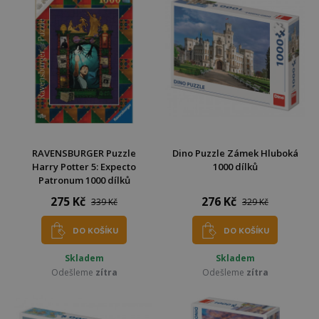
RAVENSBURGER Puzzle
Dino Puzzle Zámek Hluboká
Harry Potter 5: Expecto
1000 dílků
Patronum 1000 dílků
275 Kč
276 Kč
339 Kč
329 Kč
DO KOŠÍKU
DO KOŠÍKU
Skladem
Skladem
Odešleme
zítra
Odešleme
zítra