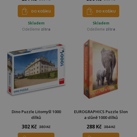
DO KOŠÍKU
DO KOŠÍKU
Skladem
Skladem
Odešleme
zítra
Odešleme
zítra
Dino Puzzle Litomyšl 1000
EUROGRAPHICS Puzzle Slon
dílků
a slůně 1000 dílků
302 Kč
288 Kč
389 Kč
384 Kč