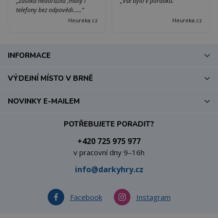
„Zásilka nedorazila ,maily i
„Vše bylo v pořádku.“
telefony bez odpovědi......“
Heureka.cz
Heureka.cz
INFORMACE
VÝDEJNÍ MÍSTO V BRNĚ
NOVINKY E-MAILEM
POTŘEBUJETE PORADIT?
+420 725 975 977
v pracovní dny 9–16h
info@darkyhry.cz
Facebook
Instagram