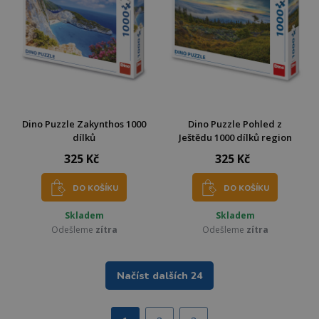
Dino Puzzle Zakynthos 1000
Dino Puzzle Pohled z
dílků
Ještědu 1000 dílků region
325 Kč
325 Kč
DO KOŠÍKU
DO KOŠÍKU
Skladem
Skladem
Odešleme
zítra
Odešleme
zítra
Načíst dalších 24