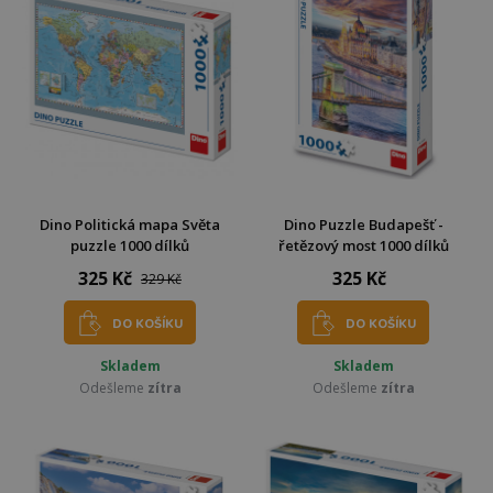
Dino Politická mapa Světa
Dino Puzzle Budapešť -
puzzle 1000 dílků
řetězový most 1000 dílků
325 Kč
325 Kč
329 Kč
DO KOŠÍKU
DO KOŠÍKU
Skladem
Skladem
Odešleme
zítra
Odešleme
zítra