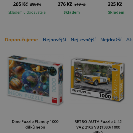
205 Kč
276 Kč
325 Kč
289 Kč
319 Kč
Skladem u dodavatele
Skladem
Skladem
Doporučujeme
Nejnovější
Nejlevnější
Nejdražší
Ab
Dino Puzzle Planety 1000
RETRO-AUTA Puzzle č. 42
dílků neon
VAZ 2103 VB (1980) 1000
dílků