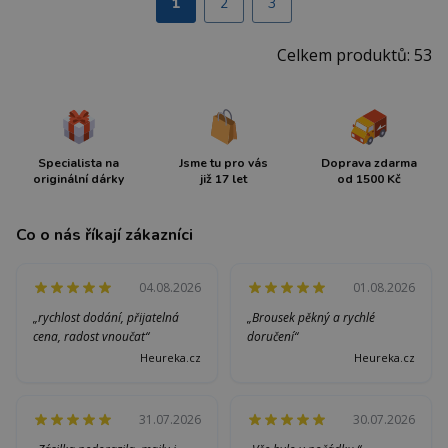
1
2
3
Celkem produktů: 53
Specialista na
Jsme tu pro vás
Doprava zdarma
originální dárky
již 17 let
od 1500 Kč
Co o nás říkají zákazníci
04.08.2026
01.08.2026
„rychlost dodání, přijatelná
„Brousek pěkný a rychlé
cena, radost vnoučat“
doručení“
Heureka.cz
Heureka.cz
31.07.2026
30.07.2026