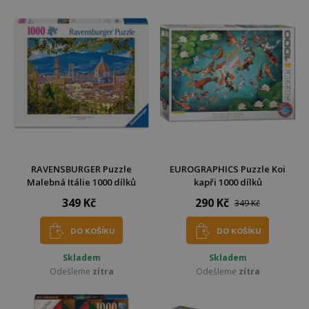
RAVENSBURGER Puzzle
EUROGRAPHICS Puzzle Koi
Malebná Itálie 1000 dílků
kapři 1000 dílků
349 Kč
290 Kč
349 Kč
DO KOŠÍKU
DO KOŠÍKU
Skladem
Skladem
Odešleme
zítra
Odešleme
zítra