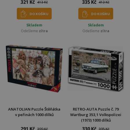
321 Kč
335 Kč
413 Kč
413 Kč
DO KOŠÍKU
DO KOŠÍKU
Skladem
Skladem
Odešleme
zítra
Odešleme
zítra
ANATOLIAN Puzzle Štěňátka
RETRO-AUTA Puzzle č. 79
v peřinách 1000 dílků
Wartburg 353,1 Volkspolizei
(1973) 1000 dílků
291 Kč
330 Kč
399 Kč
395 Kč