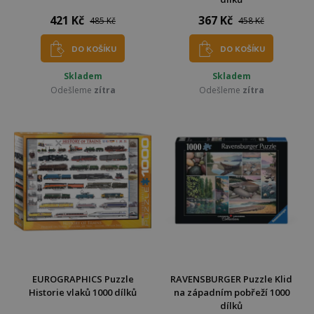
421 Kč
367 Kč
485 Kč
458 Kč
DO KOŠÍKU
DO KOŠÍKU
Skladem
Skladem
Odešleme
zítra
Odešleme
zítra
EUROGRAPHICS Puzzle
RAVENSBURGER Puzzle Klid
Historie vlaků 1000 dílků
na západním pobřeží 1000
dílků