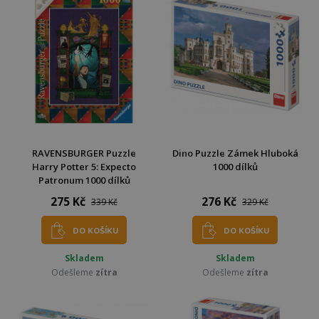
RAVENSBURGER Puzzle
Dino Puzzle Zámek Hluboká
Harry Potter 5: Expecto
1000 dílků
Patronum 1000 dílků
275 Kč
276 Kč
339 Kč
329 Kč
DO KOŠÍKU
DO KOŠÍKU
Skladem
Skladem
Odešleme
zítra
Odešleme
zítra