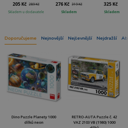
205 Kč
276 Kč
325 Kč
289 Kč
319 Kč
Skladem u dodavatele
Skladem
Skladem
Doporučujeme
Nejnovější
Nejlevnější
Nejdražší
Ab
Dino Puzzle Planety 1000
RETRO-AUTA Puzzle č. 42
dílků neon
VAZ 2103 VB (1980) 1000
dílků