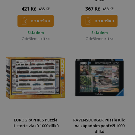
421 Kč
367 Kč
485 Kč
458 Kč
DO KOŠÍKU
DO KOŠÍKU
Skladem
Skladem
Odešleme
zítra
Odešleme
zítra
EUROGRAPHICS Puzzle
RAVENSBURGER Puzzle Klid
Historie vlaků 1000 dílků
na západním pobřeží 1000
dílků