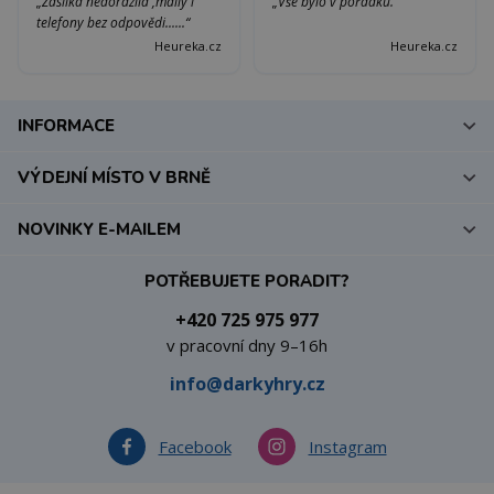
„Zásilka nedorazila ,maily i
„Vše bylo v pořádku.“
telefony bez odpovědi......“
Heureka.cz
Heureka.cz
INFORMACE
VÝDEJNÍ MÍSTO V BRNĚ
NOVINKY E-MAILEM
POTŘEBUJETE PORADIT?
+420 725 975 977
v pracovní dny 9–16h
info@darkyhry.cz
Facebook
Instagram