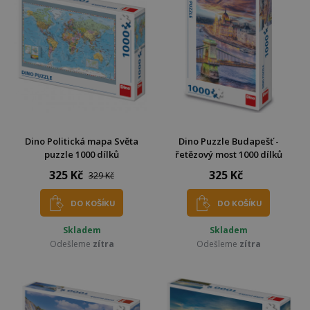
Dino Politická mapa Světa
Dino Puzzle Budapešť -
puzzle 1000 dílků
řetězový most 1000 dílků
325 Kč
325 Kč
329 Kč
DO KOŠÍKU
DO KOŠÍKU
Skladem
Skladem
Odešleme
zítra
Odešleme
zítra