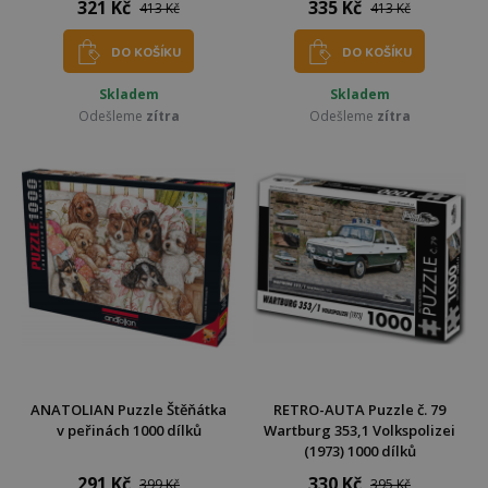
321 Kč
335 Kč
413 Kč
413 Kč
DO KOŠÍKU
DO KOŠÍKU
Skladem
Skladem
Odešleme
zítra
Odešleme
zítra
ANATOLIAN Puzzle Štěňátka
RETRO-AUTA Puzzle č. 79
v peřinách 1000 dílků
Wartburg 353,1 Volkspolizei
(1973) 1000 dílků
291 Kč
330 Kč
399 Kč
395 Kč