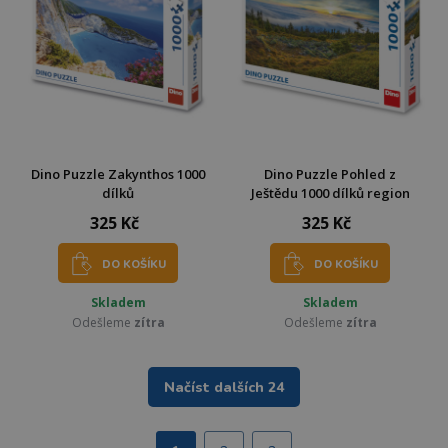
Dino Puzzle Zakynthos 1000
Dino Puzzle Pohled z
dílků
Ještědu 1000 dílků region
325 Kč
325 Kč
DO KOŠÍKU
DO KOŠÍKU
Skladem
Skladem
Odešleme
zítra
Odešleme
zítra
Načíst dalších 24