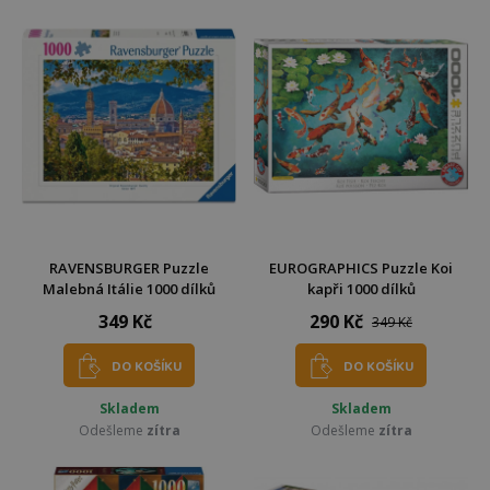
RAVENSBURGER Puzzle
EUROGRAPHICS Puzzle Koi
Malebná Itálie 1000 dílků
kapři 1000 dílků
349 Kč
290 Kč
349 Kč
DO KOŠÍKU
DO KOŠÍKU
Skladem
Skladem
Odešleme
zítra
Odešleme
zítra