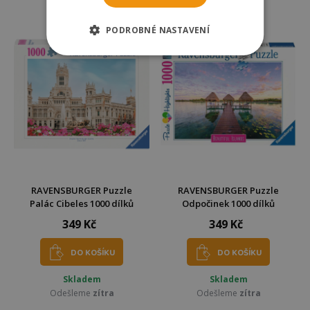
Odešleme
zítra
Odešleme
zítra
PODROBNÉ NASTAVENÍ
RAVENSBURGER Puzzle
RAVENSBURGER Puzzle
Palác Cibeles 1000 dílků
Odpočinek 1000 dílků
349 Kč
349 Kč
DO KOŠÍKU
DO KOŠÍKU
Skladem
Skladem
Odešleme
zítra
Odešleme
zítra