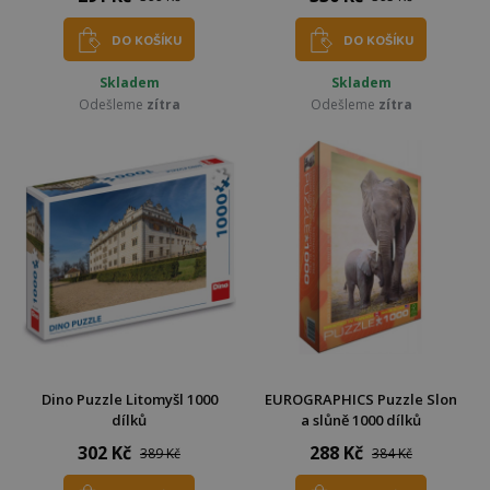
DO KOŠÍKU
DO KOŠÍKU
Skladem
Skladem
Odešleme
zítra
Odešleme
zítra
Dino Puzzle Litomyšl 1000
EUROGRAPHICS Puzzle Slon
dílků
a slůně 1000 dílků
302 Kč
288 Kč
389 Kč
384 Kč