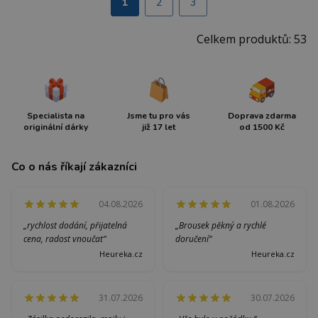
1
2
3
Celkem produktů: 53
Specialista na
Jsme tu pro vás
Doprava zdarma
originální dárky
již 17 let
od 1500 Kč
Co o nás říkají zákazníci
04.08.2026
01.08.2026
„rychlost dodání, přijatelná
„Brousek pěkný a rychlé
cena, radost vnoučat“
doručení“
Heureka.cz
Heureka.cz
31.07.2026
30.07.2026