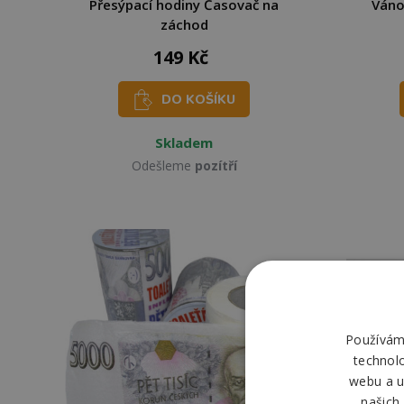
Přesýpací hodiny Časovač na
Váno
záchod
149 Kč
DO KOŠÍKU
Skladem
Odešleme
pozítří
Používáme
technol
webu a u
našich