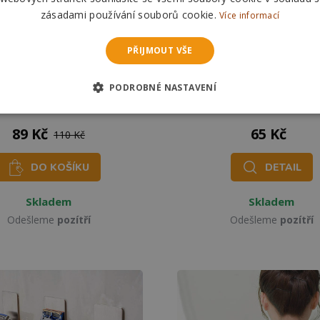
zásadami používání souborů cookie.
Více informací
PŘIJMOUT VŠE
PODROBNÉ NASTAVENÍ
aletní papír - Sparta
Mycí houba penis
89 Kč
65 Kč
110 Kč
DO KOŠÍKU
DETAIL
Skladem
Skladem
Odešleme
pozítří
Odešleme
pozítří