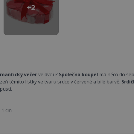
+2
omantický večer
ve dvou?
Společná koupel
má něco do seb
zeň těmito lístky ve tvaru srdce v červené a bílé barvě.
Srdíč
pustí.
x 1 cm