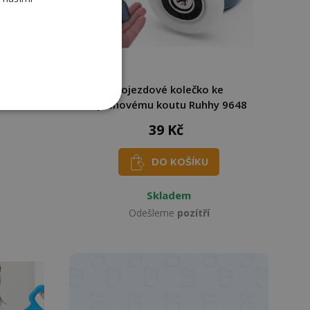
Pojezdové kolečko ke
sprchovému koutu Ruhhy 9648
39 Kč
DO KOŠÍKU
Skladem
Odešleme
pozítří