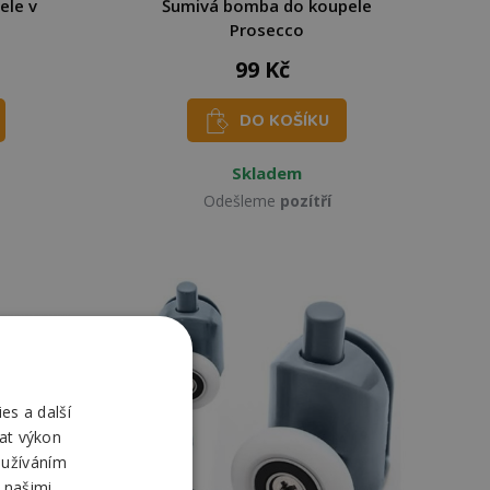
ele v
Šumivá bomba do koupele
Prosecco
99 Kč
DO KOŠÍKU
Skladem
Odešleme
pozítří
es a další
at výkon
oužíváním
 našimi