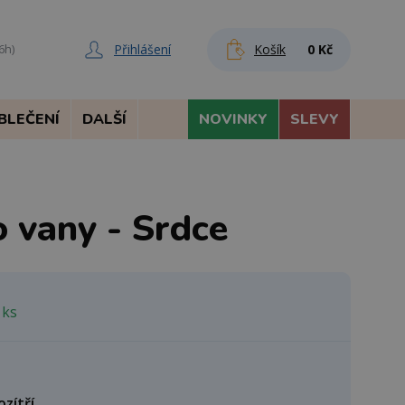
Přihlášení
Košík
0 Kč
6h)
BLEČENÍ
DALŠÍ
NOVINKY
SLEVY
 vany - Srdce
 ks
ozítří