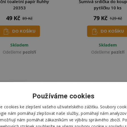
ční toaletní papír Ruhhy
Šumivá srdíčka do koup
20353
pytlíčku 10 ks
49 Kč
79 Kč
89 Kč
129 Kč
DO KOŠÍKU
DO KOŠÍKU
Skladem
Skladem
Odešleme
pozítří
Odešleme
pozítří
Používáme cookies
 cookies ke zlepšení vašeho uživatelského zážitku. Soubory cooki
ogie nám pomáhají zlepšovat naše služby, pomáhají nám analyzov
možňují nám pomáhat zákazníkům ve výběru správného zboží. P
 webových stránek souhlasíte se všemi soubory cookie v souladu s