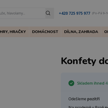
+420 725 975 977
(Po–Pá 9–1
HRY, HRAČKY
DOMÁCNOST
DÍLNA, ZAHRADA
O
Konfety do
Skladem ihned
4
Odešleme
pozítří
Na prodejně v Brně
p