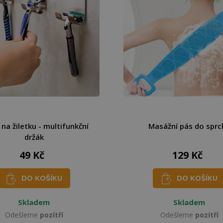
 na žiletku - multifunkční
Masážní pás do sprc
držák
49 Kč
129 Kč
DO KOŠÍKU
DO KOŠÍKU
Skladem
Skladem
Odešleme
pozítří
Odešleme
pozítří