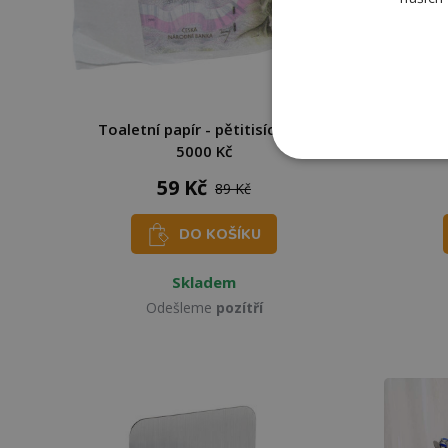
Toaletní papír - pětitisícovka
To
5000 Kč
59 Kč
89 Kč
DO KOŠÍKU
Skladem
Odešleme
pozítří