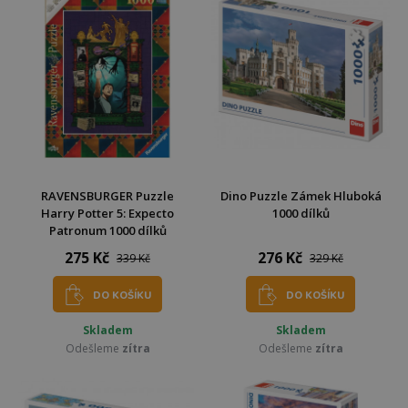
RAVENSBURGER Puzzle
Dino Puzzle Zámek Hluboká
Harry Potter 5: Expecto
1000 dílků
Patronum 1000 dílků
275 Kč
276 Kč
339 Kč
329 Kč
DO KOŠÍKU
DO KOŠÍKU
Skladem
Skladem
Odešleme
zítra
Odešleme
zítra