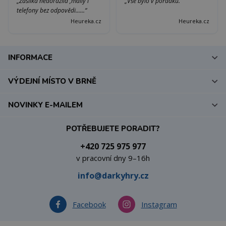
„Zásilka nedorazila ,maily i
„Vše bylo v pořádku.“
telefony bez odpovědi......“
Heureka.cz
Heureka.cz
INFORMACE
VÝDEJNÍ MÍSTO V BRNĚ
NOVINKY E-MAILEM
POTŘEBUJETE PORADIT?
+420 725 975 977
v pracovní dny 9–16h
info@darkyhry.cz
Facebook
Instagram