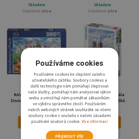
Skladem
Skladem
Odešleme
zítra
Odešleme
zítra
Používáme cookies
Používáme cookies ke zlepšení vašeho
uživatelského zážitku. Soubory cookies a
další technologie nám pomáhají zlepšovat
naše služby, pomáhají nám analyzovat výkon
RAVENSBURGER Puzzle
Dino Puzzle Katedrála
webu a umožňují nám pomáhat zákazníkům
Disney karneval 1000 dílků
Notre-Dame 1000 dílků
ve výběru správného zboží. Používáním
289 Kč
253 Kč
našich webových stránek souhlasíte se všemi
359 Kč
350 Kč
soubory cookie v souladu s našimi zásadami
používání souborů cookie.
Více informací
DO KOŠÍKU
DO KOŠÍKU
Skladem
Skladem
PŘIJMOUT VŠE