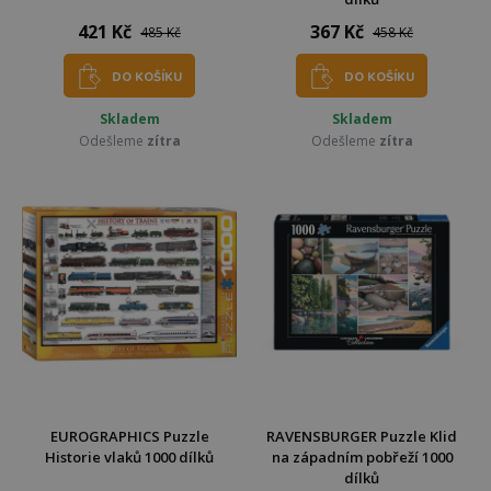
421 Kč
367 Kč
485 Kč
458 Kč
DO KOŠÍKU
DO KOŠÍKU
Skladem
Skladem
Odešleme
zítra
Odešleme
zítra
EUROGRAPHICS Puzzle
RAVENSBURGER Puzzle Klid
Historie vlaků 1000 dílků
na západním pobřeží 1000
dílků