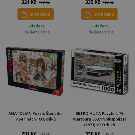
321 Kč
335 Kč
413 Kč
413 Kč
DO KOŠÍKU
DO KOŠÍKU
Skladem
Skladem
Odešleme
zítra
Odešleme
zítra
ANATOLIAN Puzzle Štěňátka
RETRO-AUTA Puzzle č. 79
v peřinách 1000 dílků
Wartburg 353,1 Volkspolizei
(1973) 1000 dílků
291 Kč
330 Kč
399 Kč
395 Kč