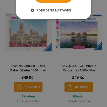
Odešleme
zítra
Odešleme
zítra
PODROBNÉ NASTAVENÍ
RAVENSBURGER Puzzle
RAVENSBURGER Puzzle
Palác Cibeles 1000 dílků
Odpočinek 1000 dílků
349 Kč
349 Kč
DO KOŠÍKU
DO KOŠÍKU
Skladem
Skladem
Odešleme
zítra
Odešleme
zítra