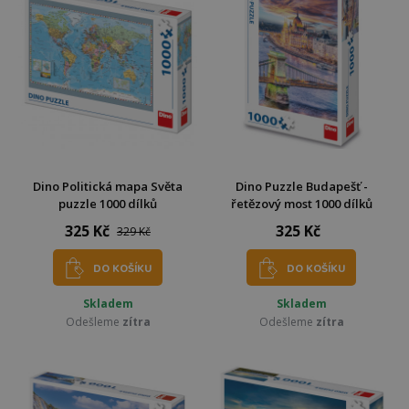
Dino Politická mapa Světa
Dino Puzzle Budapešť -
puzzle 1000 dílků
řetězový most 1000 dílků
325 Kč
325 Kč
329 Kč
DO KOŠÍKU
DO KOŠÍKU
Skladem
Skladem
Odešleme
zítra
Odešleme
zítra