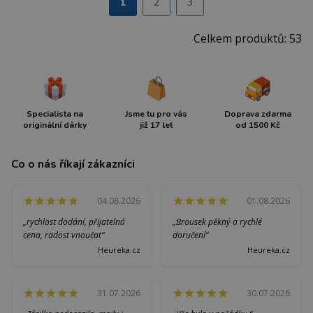
1
2
3
Celkem produktů: 53
Specialista na
Jsme tu pro vás
Doprava zdarma
originální dárky
již 17 let
od 1500 Kč
Co o nás říkají zákazníci
04.08.2026
01.08.2026
„rychlost dodání, přijatelná
„Brousek pěkný a rychlé
cena, radost vnoučat“
doručení“
Heureka.cz
Heureka.cz
31.07.2026
30.07.2026