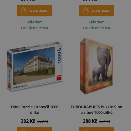
DO KOŠÍKU
DO KOŠÍKU
Skladem
Skladem
Odešleme
zítra
Odešleme
zítra
Dino Puzzle Litomyšl 1000
EUROGRAPHICS Puzzle Slon
dílků
a slůně 1000 dílků
302 Kč
288 Kč
389 Kč
384 Kč