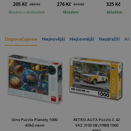
205 Kč
276 Kč
325 Kč
289 Kč
319 Kč
Skladem u dodavatele
Skladem
Skladem
Doporučujeme
Nejnovější
Nejlevnější
Nejdražší
Ab
Dino Puzzle Planety 1000
RETRO-AUTA Puzzle č. 42
dílků neon
VAZ 2103 VB (1980) 1000
dílků