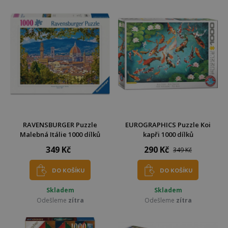
RAVENSBURGER Puzzle
EUROGRAPHICS Puzzle Koi
Malebná Itálie 1000 dílků
kapři 1000 dílků
349 Kč
290 Kč
349 Kč
DO KOŠÍKU
DO KOŠÍKU
Skladem
Skladem
Odešleme
zítra
Odešleme
zítra