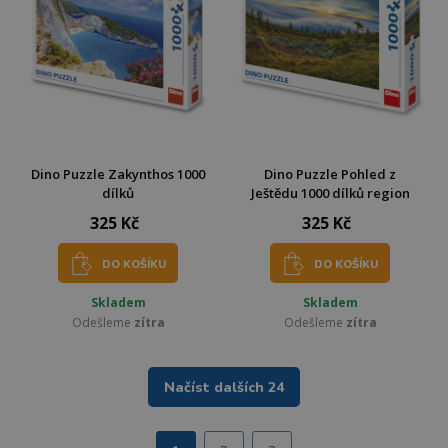
Dino Puzzle Zakynthos 1000
Dino Puzzle Pohled z
dílků
Ještědu 1000 dílků region
325 Kč
325 Kč
DO KOŠÍKU
DO KOŠÍKU
Skladem
Skladem
Odešleme
zítra
Odešleme
zítra
Načíst dalších 24