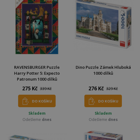
RAVENSBURGER Puzzle
Dino Puzzle Zámek Hluboká
Harry Potter 5: Expecto
1000 dílků
Patronum 1000 dílků
275 Kč
276 Kč
339 Kč
329 Kč
DO KOŠÍKU
DO KOŠÍKU
Skladem
Skladem
Odešleme
dnes
Odešleme
dnes