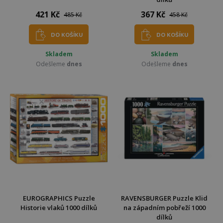
421 Kč
367 Kč
485 Kč
458 Kč
DO KOŠÍKU
DO KOŠÍKU
Skladem
Skladem
Odešleme
dnes
Odešleme
dnes
EUROGRAPHICS Puzzle
RAVENSBURGER Puzzle Klid
Historie vlaků 1000 dílků
na západním pobřeží 1000
dílků