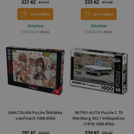
321 Kč
335 Kč
413 Kč
413 Kč
DO KOŠÍKU
DO KOŠÍKU
Skladem
Skladem
Odešleme
dnes
Odešleme
dnes
ANATOLIAN Puzzle Štěňátka
RETRO-AUTA Puzzle č. 79
v peřinách 1000 dílků
Wartburg 353,1 Volkspolizei
(1973) 1000 dílků
291 Kč
330 Kč
399 Kč
395 Kč