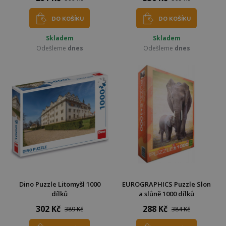
DO KOŠÍKU
DO KOŠÍKU
Skladem
Skladem
Odešleme
dnes
Odešleme
dnes
Dino Puzzle Litomyšl 1000
EUROGRAPHICS Puzzle Slon
dílků
a slůně 1000 dílků
302 Kč
288 Kč
389 Kč
384 Kč