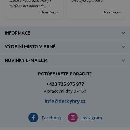
„Zásilka nedorazila ,maily i
„Vše bylo v pořádku.“
telefony bez odpovědi......“
Heureka.cz
Heureka.cz
INFORMACE
VÝDEJNÍ MÍSTO V BRNĚ
NOVINKY E-MAILEM
POTŘEBUJETE PORADIT?
+420 725 975 977
v pracovní dny 9–16h
info@darkyhry.cz
Facebook
Instagram