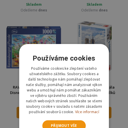
Skladem
Skladem
Odešleme
dnes
Odešleme
dnes
Používáme cookies
Používáme cookies ke zlepšení vašeho
uživatelského zážitku. Soubory cookies a
další technologie nám pomáhají zlepšovat
naše služby, pomáhají nám analyzovat výkon
RAVENSBURGER Puzzle
Dino Puzzle Katedrála
webu a umožňují nám pomáhat zákazníkům
Disney karneval 1000 dílků
Notre-Dame 1000 dílků
ve výběru správného zboží. Používáním
289 Kč
253 Kč
našich webových stránek souhlasíte se všemi
359 Kč
350 Kč
soubory cookie v souladu s našimi zásadami
používání souborů cookie.
Více informací
DO KOŠÍKU
DO KOŠÍKU
Skladem
Skladem
PŘIJMOUT VŠE