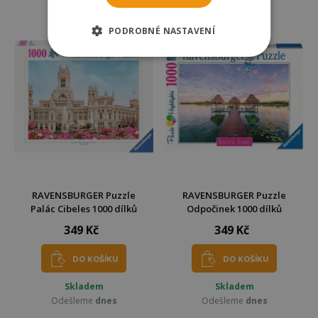
Odešleme
dnes
Odešleme
dnes
PODROBNÉ NASTAVENÍ
RAVENSBURGER Puzzle
RAVENSBURGER Puzzle
Palác Cibeles 1000 dílků
Odpočinek 1000 dílků
349 Kč
349 Kč
DO KOŠÍKU
DO KOŠÍKU
Skladem
Skladem
Odešleme
dnes
Odešleme
dnes