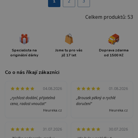
1
2
3
Celkem produktů: 53
Specialista na
Jsme tu pro vás
Doprava zdarma
originální dárky
již 17 let
od 1500 Kč
Co o nás říkají zákazníci
04.08.2026
01.08.2026
„rychlost dodání, přijatelná
„Brousek pěkný a rychlé
cena, radost vnoučat“
doručení“
Heureka.cz
Heureka.cz
31.07.2026
30.07.2026