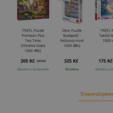
TREFL Puzzle
Dino Puzzle
TREFL P
Premium Plus
Budapešť -
Tančící 
Tea Time:
řetězový most
1000 d
Dřevěná chata
1000 dílků
1000 dílků
205 Kč
325 Kč
175 Kč
289 Kč
Skladem u dodavatele
Skladem
Skladem u d
Doporučujem