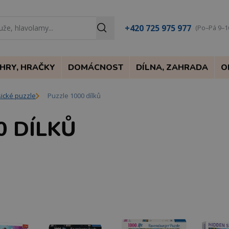
+420 725 975 977
(Po–Pá 9–1
HRY, HRAČKY
DOMÁCNOST
DÍLNA, ZAHRADA
O
sické puzzle
Puzzle 1000 dílků
0 DÍLKŮ