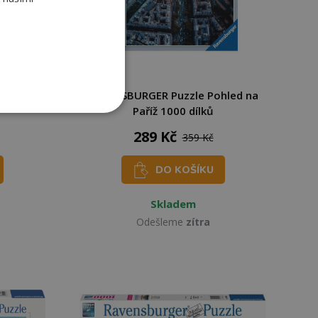
stické
RAVENSBURGER Puzzle Pohled na
Paříž 1000 dílků
289 Kč
359 Kč
DO KOŠÍKU
Skladem
Odešleme
zítra