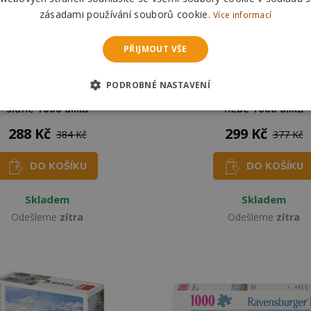
zásadami používání souborů cookie.
Více informací
PŘIJMOUT VŠE
PODROBNÉ NASTAVENÍ
GRAPHICS Puzzle Slon a
RAVENSBURGER Puzzle My
slůně 1000 dílků
nebe 1000 dílků
288 Kč
299 Kč
384 Kč
377 Kč
DO KOŠÍKU
DO KOŠÍKU
Skladem
Skladem
Odešleme
zítra
Odešleme
zítra