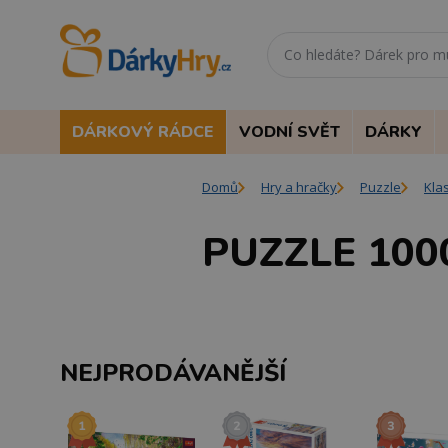
DÁRKOVÝ RÁDCE
VODNÍ SVĚT
DÁRKY
Domů
Hry a hračky
Puzzle
Kla
PUZZLE 100
NEJPRODÁVANĚJŠÍ