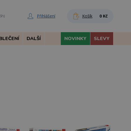
Přihlášení
Košík
0 Kč
6h)
BLEČENÍ
DALŠÍ
NOVINKY
SLEVY