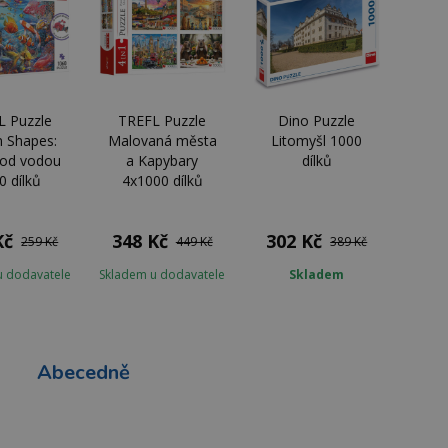
L Puzzle
TREFL Puzzle
Dino Puzzle
n Shapes:
Malovaná města
Litomyšl 1000
pod vodou
a Kapybary
dílků
0 dílků
4x1000 dílků
Kč
348 Kč
302 Kč
259 Kč
449 Kč
389 Kč
u dodavatele
Skladem u dodavatele
Skladem
Abecedně