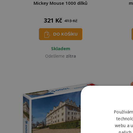
Mickey Mouse 1000 dílků
m
321 Kč
413 Kč
DO KOŠÍKU
Skladem
Odešleme
zítra
Používáme
technol
webu a u
našich