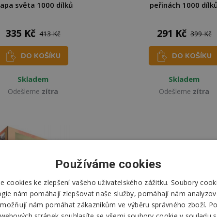
apa světa 1000 dílků
peřinách 1000 dílk
335 Kč
291 Kč
413 Kč
399 Kč
DO KOŠÍKU
DO KOŠÍKU
Skladem
Skladem
Odešleme
zítra
Odešleme
zítra
Používáme cookies
 cookies ke zlepšení vašeho uživatelského zážitku. Soubory cooki
ogie nám pomáhají zlepšovat naše služby, pomáhají nám analyzov
možňují nám pomáhat zákazníkům ve výběru správného zboží. P
 webových stránek souhlasíte se všemi soubory cookie v souladu s