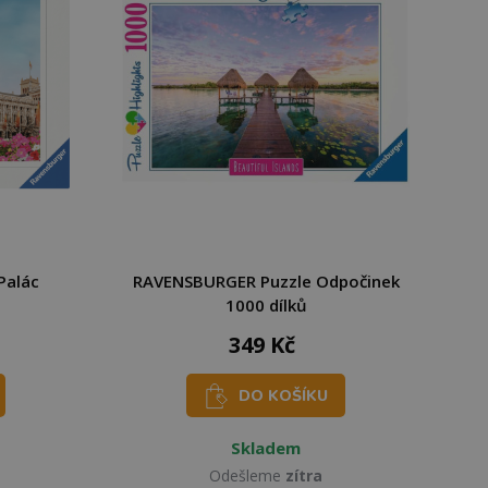
Palác
RAVENSBURGER Puzzle Odpočinek
1000 dílků
349 Kč
DO KOŠÍKU
Skladem
Odešleme
zítra