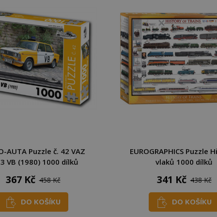
-AUTA Puzzle č. 42 VAZ
EUROGRAPHICS Puzzle Hi
3 VB (1980) 1000 dílků
vlaků 1000 dílků
367 Kč
341 Kč
458 Kč
438 Kč
DO KOŠÍKU
DO KOŠÍKU