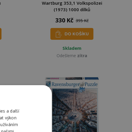
ů
Wartburg 353,1 Volkspolizei
(1973) 1000 dílků
330 Kč
395 Kč
DO KOŠÍKU
Skladem
Odešleme
zítra
es a další
at výkon
oužíváním
 našimi