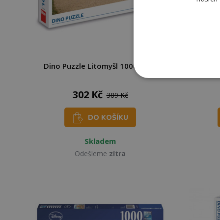
Dino Puzzle Litomyšl 1000 dílků
EURO
302 Kč
389 Kč
DO KOŠÍKU
Skladem
Odešleme
zítra