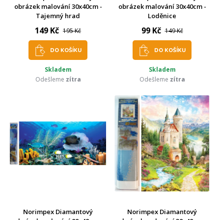
obrázek malování 30x40cm -
obrázek malování 30x40cm -
Tajemný hrad
Loděnice
149 Kč
99 Kč
195 Kč
149 Kč
DO KOŠÍKU
DO KOŠÍKU
Skladem
Skladem
Odešleme
zítra
Odešleme
zítra
Norimpex Diamantový
Norimpex Diamantový