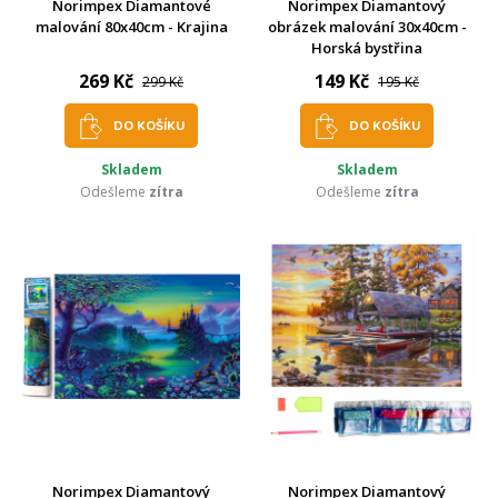
Norimpex Diamantové
Norimpex Diamantový
malování 80x40cm - Krajina
obrázek malování 30x40cm -
Horská bystřina
269 Kč
149 Kč
299 Kč
195 Kč
DO KOŠÍKU
DO KOŠÍKU
Skladem
Skladem
Odešleme
zítra
Odešleme
zítra
Norimpex Diamantový
Norimpex Diamantový