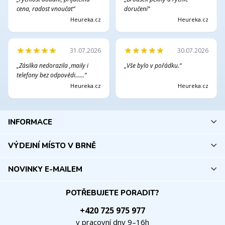
cena, radost vnoučat“
doručení“
Heureka.cz
Heureka.cz
31.07.2026
30.07.2026
„Zásilka nedorazila ,maily i
„Vše bylo v pořádku.“
telefony bez odpovědi......“
Heureka.cz
Heureka.cz
INFORMACE
VÝDEJNÍ MÍSTO V BRNĚ
NOVINKY E-MAILEM
POTŘEBUJETE PORADIT?
+420 725 975 977
v pracovní dny 9–16h