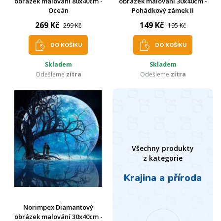
obrázek malování 80x40cm -
obrázek malování 30x40cm -
Oceán
Pohádkový zámek II
269 Kč
149 Kč
299 Kč
195 Kč
DO KOŠÍKU
DO KOŠÍKU
Skladem
Skladem
Odešleme
zítra
Odešleme
zítra
Všechny produkty
z kategorie
Krajina a příroda
Norimpex Diamantový
obrázek malování 30x40cm -