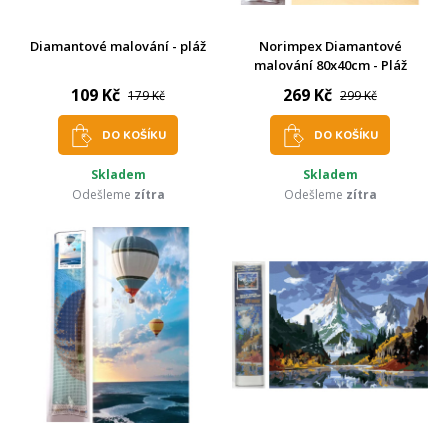
Diamantové malování - pláž
Norimpex Diamantové
malování 80x40cm - Pláž
109 Kč
269 Kč
179 Kč
299 Kč
DO KOŠÍKU
DO KOŠÍKU
Skladem
Skladem
Odešleme
zítra
Odešleme
zítra