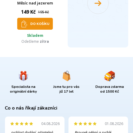
Měsíc nad jezerem
149 Kč
195 Kč
DO KOŠÍKU
Skladem
Odešleme
zítra
Specialista na
Jsme tu pro vás
Doprava zdarma
originální dárky
již 17 let
od 1500 Kč
Co o nás říkají zákazníci
04.08.2026
01.08.2026
„rychlost dodání, přijatelná
„Brousek pěkný a rychlé