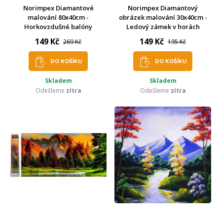
Norimpex Diamantové
Norimpex Diamantový
malování 80x40cm -
obrázek malování 30x40cm -
Horkovzdušné balóny
Ledový zámek v horách
149 Kč
149 Kč
269 Kč
195 Kč
DO KOŠÍKU
DO KOŠÍKU
Skladem
Skladem
Odešleme
zítra
Odešleme
zítra