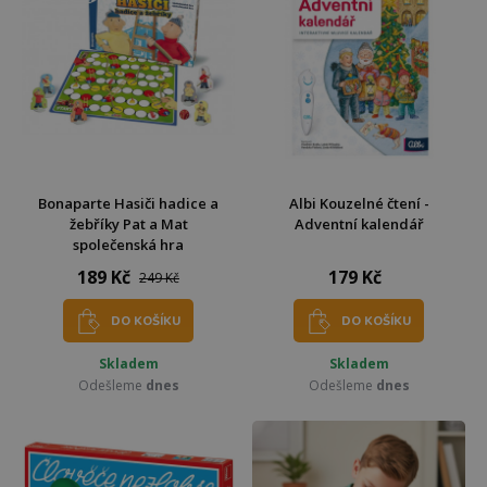
Bonaparte Hasiči hadice a
Albi Kouzelné čtení -
žebříky Pat a Mat
Adventní kalendář
společenská hra
189 Kč
179 Kč
249 Kč
DO KOŠÍKU
DO KOŠÍKU
Skladem
Skladem
Odešleme
dnes
Odešleme
dnes