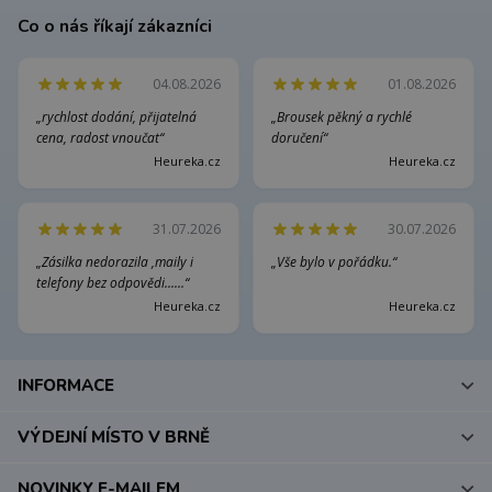
Co o nás říkají zákazníci
04.08.2026
01.08.2026
„rychlost dodání, přijatelná
„Brousek pěkný a rychlé
cena, radost vnoučat“
doručení“
Heureka.cz
Heureka.cz
31.07.2026
30.07.2026
„Zásilka nedorazila ,maily i
„Vše bylo v pořádku.“
telefony bez odpovědi......“
Heureka.cz
Heureka.cz
INFORMACE
VÝDEJNÍ MÍSTO V BRNĚ
NOVINKY E-MAILEM