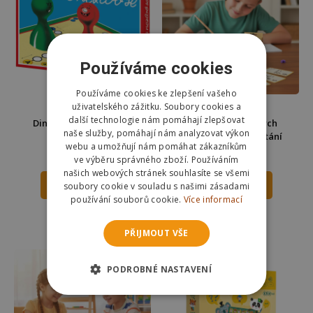
Používáme cookies
Používáme cookies ke zlepšení vašeho
uživatelského zážitku. Soubory cookies a
další technologie nám pomáhají zlepšovat
Dino Člověče nezlob se
Sada matematických
naše služby, pomáhají nám analyzovat výkon
rodinná hra
kartiček 36 ks - odčítání
webu a umožňují nám pomáhat zákazníkům
133 Kč
69 Kč
152 Kč
ve výběru správného zboží. Používáním
našich webových stránek souhlasíte se všemi
soubory cookie v souladu s našimi zásadami
DO KOŠÍKU
DO KOŠÍKU
používání souborů cookie.
Více informací
Skladem
Skladem
Odešleme
dnes
Odešleme
dnes
PŘIJMOUT VŠE
PODROBNÉ NASTAVENÍ