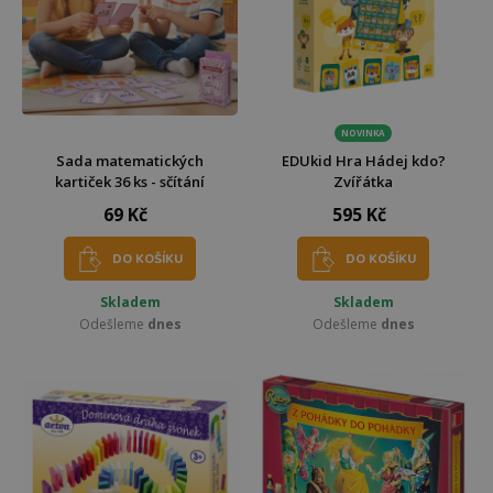
NOVINKA
Sada matematických
EDUkid Hra Hádej kdo?
kartiček 36 ks - sčítání
Zvířátka
69 Kč
595 Kč
DO KOŠÍKU
DO KOŠÍKU
Skladem
Skladem
Odešleme
dnes
Odešleme
dnes