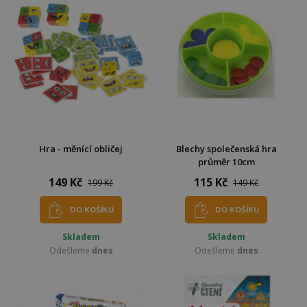
Hra - měnící obličej
Blechy společenská hra
průměr 10cm
149 Kč
115 Kč
199 Kč
149 Kč
DO KOŠÍKU
DO KOŠÍKU
Skladem
Skladem
Odešleme
dnes
Odešleme
dnes