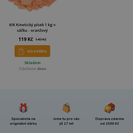
KIK Kinetický písek 1 kg v
sáčku - oranžový
119 Kč
149 Kč
DO KOŠÍKU
Skladem
Odešleme
dnes
Specialista na
Jsme tu pro vás
Doprava zdarma
originální dárky
již 17 let
od 1500 Kč