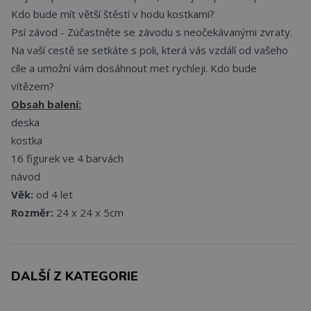
Kdo bude mít větší štěstí v hodu kostkami?
Psí závod - Zúčastněte se závodu s neočekávanými zvraty.
Na vaší cestě se setkáte s poli, která vás vzdálí od vašeho
cíle a umožní vám dosáhnout met rychleji. Kdo bude
vítězem?
Obsah balení:
deska
kostka
16 figurek ve 4 barvách
návod
Věk:
od 4 let
Rozměr:
24 x 24 x 5cm
DALŠÍ Z KATEGORIE