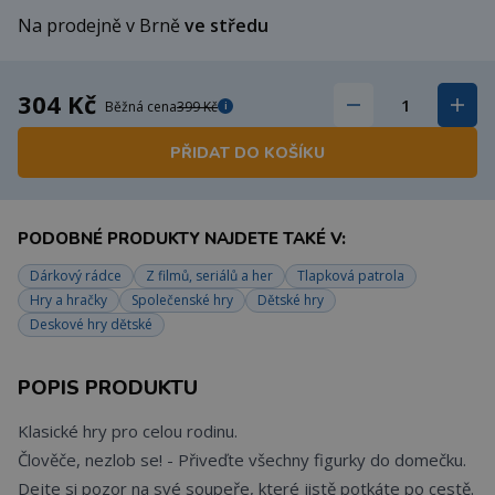
Na prodejně v Brně
ve středu
304 Kč
Běžná cena
399 Kč
i
PŘIDAT DO KOŠÍKU
PODOBNÉ PRODUKTY NAJDETE TAKÉ V:
Dárkový rádce
Z filmů, seriálů a her
Tlapková patrola
Hry a hračky
Společenské hry
Dětské hry
Deskové hry dětské
POPIS PRODUKTU
Klasické hry pro celou rodinu.
Člověče, nezlob se! - Přiveďte všechny figurky do domečku.
Dejte si pozor na své soupeře, které jistě potkáte po cestě.