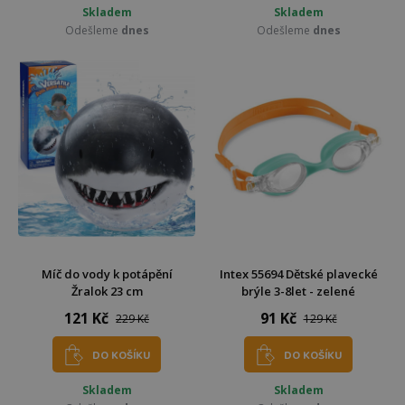
Skladem
Skladem
Odešleme
dnes
Odešleme
dnes
Míč do vody k potápění
Intex 55694 Dětské plavecké
Žralok 23 cm
brýle 3-8let - zelené
121 Kč
91 Kč
229 Kč
129 Kč
DO KOŠÍKU
DO KOŠÍKU
Skladem
Skladem