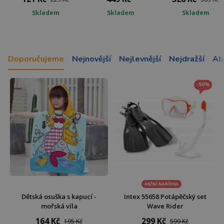
Skladem
Skladem
Skladem
Doporučujeme
Nejnovější
Nejlevnější
Nejdražší
Ab
-50%
AKČNÍ NABÍDKA
Dětská osuška s kapucí -
Intex 55658 Potápěčský set
mořská víla
Wave Rider
164 Kč
299 Kč
195 Kč
599 Kč