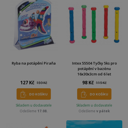
Ryba na potápění Piraňa
Intex 55504 Tyčky 5ks pro
potápění v bazénu
16x30x3cm od 6 let
127 Kč
98 Kč
159 Kč
119 Kč
DO KOŠÍKU
DO KOŠÍKU
Skladem u dodavatele
Skladem u dodavatele
Odešleme
17.08.
Odešleme
v pátek