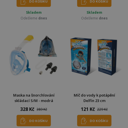
DO KOŠÍKU
DO KOŠÍKU
Skladem
Skladem
Odešleme
dnes
Odešleme
dnes
Maska na šnorchlování
Míč do vody k potápění
skládací S/M - modrá
Delfín 23 cm
328 Kč
121 Kč
389 Kč
229 Kč
DO KOŠÍKU
DO KOŠÍKU