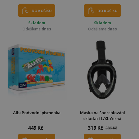
DO KOŠÍKU
DO KOŠÍKU
Skladem
Skladem
Odešleme
dnes
Odešleme
dnes
Albi Podvodní písmenka
Maska na šnorchlování
skládací L/XL černá
449 Kč
319 Kč
389 Kč