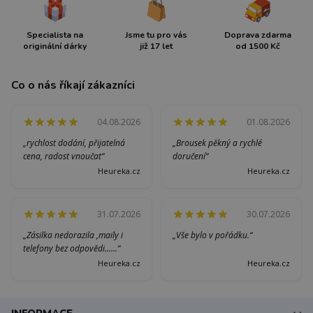
Specialista na
Jsme tu pro vás
Doprava zdarma
originální dárky
již 17 let
od 1500 Kč
Co o nás říkají zákazníci
04.08.2026
01.08.2026
„rychlost dodání, přijatelná
„Brousek pěkný a rychlé
cena, radost vnoučat“
doručení“
Heureka.cz
Heureka.cz
31.07.2026
30.07.2026
„Zásilka nedorazila ,maily i
„Vše bylo v pořádku.“
telefony bez odpovědi......“
Heureka.cz
Heureka.cz