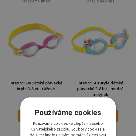
Odešleme
dnes
Odešleme
dnes
Intex 55694 Dětské plavecké
Intex 55610 Brýle dětské
brýle 3-8let - růžové
plavecké 3-8 let - modré
motýlek
91 Kč
89 Kč
129 Kč
119 Kč
Používáme cookies
DO KOŠÍKU
DO KOŠÍKU
Používáme cookies ke zlepšení vašeho
Skladem
Skladem
uživatelského zážitku. Soubory cookies a
Odešleme
dnes
Odešleme
dnes
další technologie nám pomáhají zlepšovat