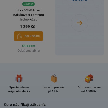
NOVINKA
Intex 56148 Hrací
nafukovací centrum
Jednorožec
1 299 Kč
DO KOŠÍKU
Skladem
Odešleme
zítra
Specialista na
Jsme tu pro vás
Doprava zdarma
originální dárky
již 17 let
od 1500 Kč
Co o nás říkají zákazníci