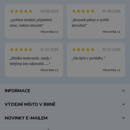
04.08.2026
01.08.2026
„rychlost dodání, přijatelná
„Brousek pěkný a rychlé
cena, radost vnoučat“
doručení“
Heureka.cz
Heureka.cz
31.07.2026
30.07.2026
„Zásilka nedorazila ,maily i
„Vše bylo v pořádku.“
telefony bez odpovědi......“
Heureka.cz
Heureka.cz
INFORMACE
VÝDEJNÍ MÍSTO V BRNĚ
NOVINKY E-MAILEM