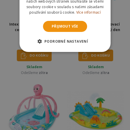
našich webových stránek souhlasíte se všemi
soubory cookie v souladu s našimi zásadami
používání souborů cookie.
Více informací
Intex 57147 Hrací bazénové
Bestway 53092 Nafukovací
PŘIJMOUT VŠE
centrum Action sport
hrací centrum Duhový den
257x145x91cm
PODROBNÉ NASTAVENÍ
990 Kč
599 Kč
3099 Kč
1559 Kč
DO KOŠÍKU
DO KOŠÍKU
Skladem
Skladem
Odešleme
zítra
Odešleme
zítra