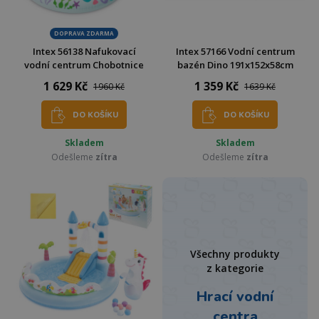
DOPRAVA ZDARMA
Intex 56138 Nafukovací
Intex 57166 Vodní centrum
vodní centrum Chobotnice
bazén Dino 191x152x58cm
1 629 Kč
1 359 Kč
1960 Kč
1639 Kč
DO KOŠÍKU
DO KOŠÍKU
Skladem
Skladem
Odešleme
zítra
Odešleme
zítra
Všechny produkty
z kategorie
Hrací vodní
centra