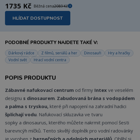
1735 Kč
Běžná cena
2089 Kč
i
HLÍDAT DOSTUPNOST
PODOBNÉ PRODUKTY NAJDETE TAKÉ V:
Dárkový rádce
Z filmů, seriálů a her
Dinosauři
Hry a hračky
Vodní svět
Hrací vodní centra
POPIS PRODUKTU
Zábavné nafukovací centrum
od firmy
Intex
ve veselém
designu
s dinosaurem
.
Zabudovaná brána s vodopádem
a palma s tryskou,
které při napojení na zahradní hadici
šplíchají vodu
. Nafukovací skluzavka ve tvaru
sopky a dinosaurus, kterého můžete nakrmit pomocí šesti
barevncýh míčků. Tento skvělý doplněk pro vodní radovánky
je vyroben z
bezpečných a odolných materiálů
. Oblíbí si