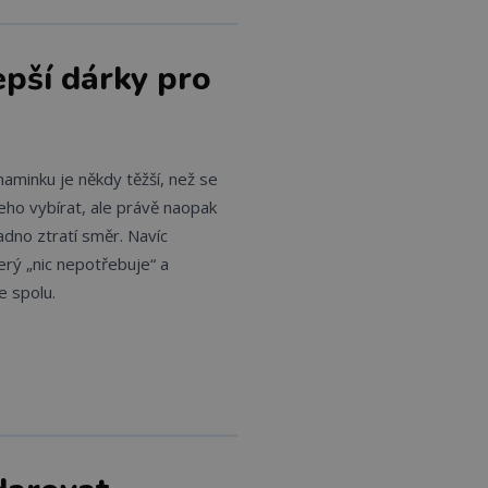
epší dárky pro
aminku je někdy těžší, než se
eho vybírat, ale právě naopak
nadno ztratí směr. Navíc
erý „nic nepotřebuje“ a
te spolu.