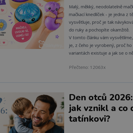
Malý, měkký, neodolatelně mačk
mačkací knedlíček - je jedna z t
vysvětluje, proč je tak návykov
do ruky a pochopíte okamžitě.
V tomto článku vám vysvětlíme
je, z čeho je vyrobený, proč ho m
variantách existuje a jak se o n
Přečteno: 12063x
Den otců 2026: 
jak vznikl a co
tatínkovi?