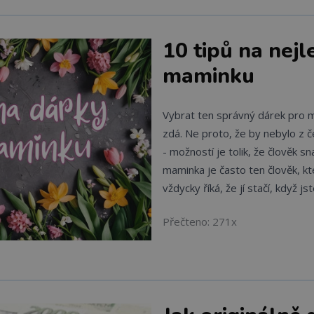
10 tipů na nejl
maminku
Vybrat ten správný dárek pro m
zdá. Ne proto, že by nebylo z č
- možností je tolik, že člověk s
maminka je často ten člověk, kt
vždycky říká, že jí stačí, když js
Přečteno: 271x