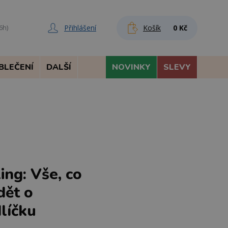
Přihlášení
Košík
0 Kč
6h)
BLEČENÍ
DALŠÍ
NOVINKY
SLEVY
ng: Vše, co
dět o
líčku