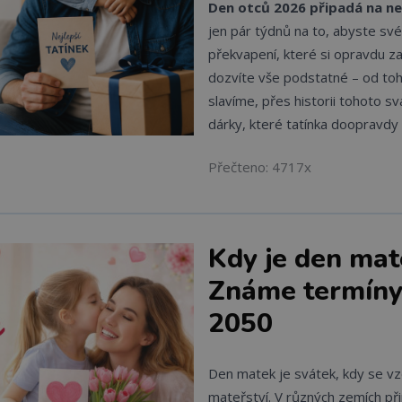
Den otců 2026 připadá na ned
jen pár týdnů na to, abyste svém
překvapení, které si opravdu za
dozvíte vše podstatné – od to
slavíme, přes historii tohoto sv
dárky, které tatínka doopravdy 
Přečteno: 4717x
Kdy je den ma
Známe termíny
2050
Den matek je svátek, kdy se v
mateřství. V různých zemích při