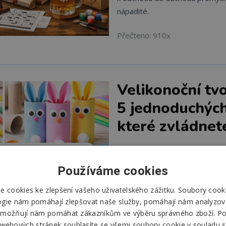
nápadité.
Přečteno: 910x
Velikonoční tvo
5 jednoduchýc
které zvládne
Velikonoční tvoření pro děti nemu
finančně náročné. Vystačíte si 
Používáme cookies
máte doma - papírem, lepidlem,
 cookies ke zlepšení vašeho uživatelského zážitku. Soubory cooki
Výhodou je, že si můžete vybrat
ogie nám pomáhají zlepšovat naše služby, pomáhají nám analyzov
od jednoduchého lepení až po sl
možňují nám pomáhat zákazníkům ve výběru správného zboží. P
 webových stránek souhlasíte se všemi soubory cookie v souladu s