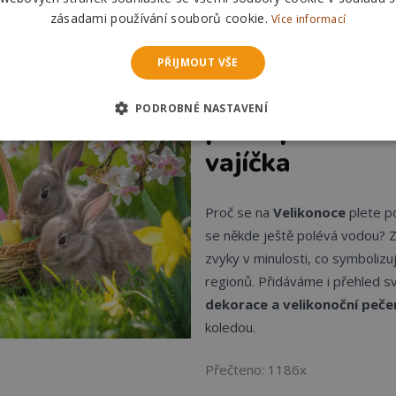
Přečteno: 554x
zásadami používání souborů cookie.
Více informací
PŘIJMOUT VŠE
Velikonoční tra
PODROBNÉ NASTAVENÍ
plete pomlázka
vajíčka
Proč se na
Velikonoce
plete po
se někde ještě polévá vodou? Zj
zvyky v minulosti, co symbolizují
regionů. Přidáváme i přehled 
dekorace a velikonoční peče
koledou.
Přečteno: 1186x