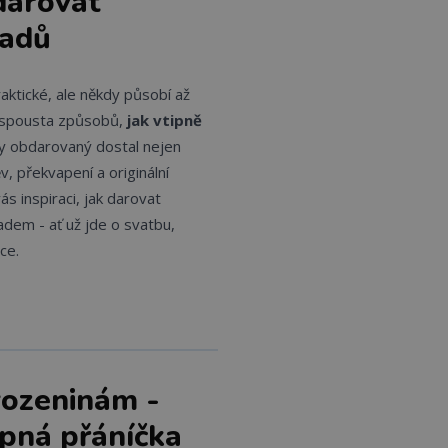
darovat
padů
aktické, ale někdy působí až
je spousta způsobů,
jak vtipně
by obdarovaný dostal nejen
v, překvapení a originální
ás inspiraci, jak darovat
adem - ať už jde o svatbu,
ce.
rozeninám -
ipná přáníčka