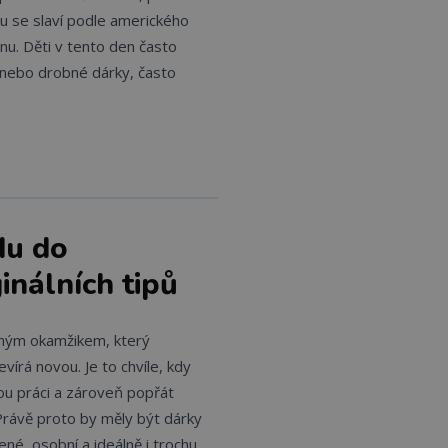
ku se slaví podle amerického
nu. Děti v tento den často
 nebo drobné dárky, často
du do
inálních tipů
ným okamžikem, který
evírá novou. Je to chvíle, kdy
ou práci a zároveň popřát
 Právě proto by měly být dárky
é, osobní a ideálně i trochu