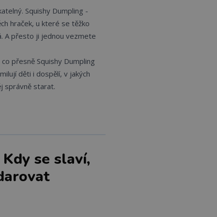
atelný. Squishy Dumpling -
ěch hraček, u které se těžko
á. A přesto ji jednou vezmete
, co přesně Squishy Dumpling
ilují děti i dospělí, v jakých
ěj správně starat.
Kdy se slaví,
 darovat