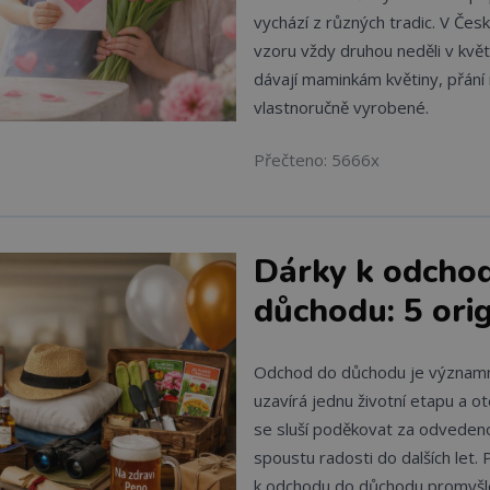
vychází z různých tradic. V Čes
vzoru vždy druhou neděli v květ
dávají maminkám květiny, přání
vlastnoručně vyrobené.
Přečteno: 5666x
Dárky k odcho
důchodu: 5 orig
Odchod do důchodu je význam
uzavírá jednu životní etapu a ot
se sluší poděkovat za odveden
spoustu radosti do dalších let.
k odchodu do důchodu promyšlen