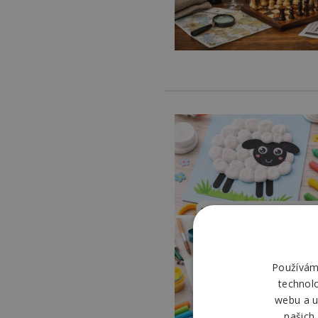
Používáme
technol
webu a u
našich