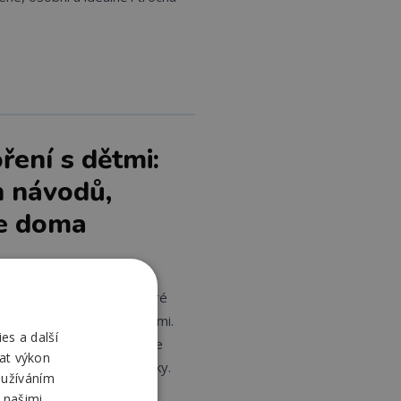
ření s dětmi:
h návodů,
te doma
sí být nijak složité ani
často s běžnými věcmi, které
 barvami nebo přírodninami.
es a další
 aktivity podle věku dítěte
at výkon
ožitější velikonoční výrobky.
oužíváním
 našimi