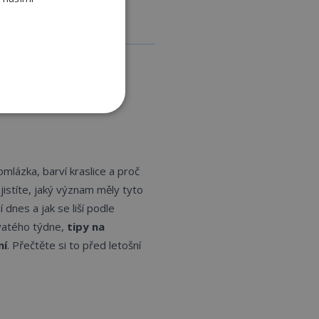
dice: proč se
 a barví
mlázka, barví kraslice a proč
istíte, jaký význam měly tyto
 dnes a jak se liší podle
svatého týdne,
tipy na
ní
. Přečtěte si to před letošní