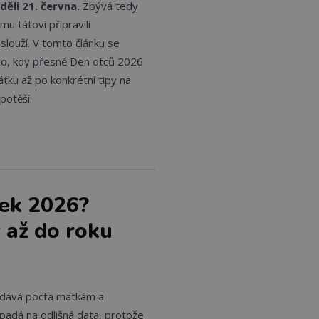
ěli 21. června.
Zbývá tedy
u tátovi připravili
slouží. V tomto článku se
ho, kdy přesně Den otců 2026
átku až po konkrétní tipy na
potěší.
tek 2026?
 až do roku
zdává pocta matkám a
padá na odlišná data, protože