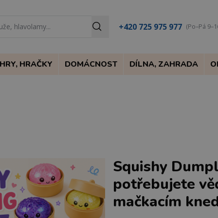
+420 725 975 977
(Po–Pá 9–1
HRY, HRAČKY
DOMÁCNOST
DÍLNA, ZAHRADA
O
Squishy Dumpli
potřebujete vě
mačkacím kned