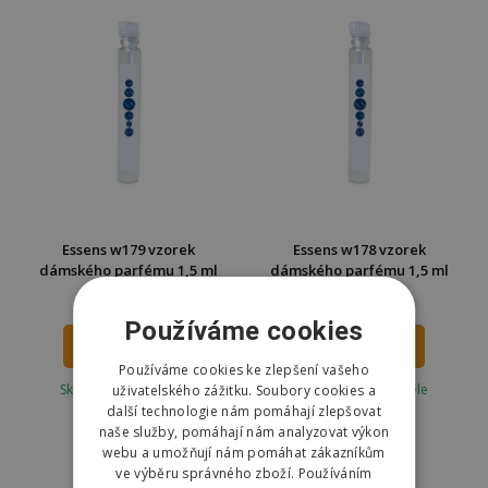
Essens w179 vzorek
Essens w178 vzorek
dámského parfému 1,5 ml
dámského parfému 1,5 ml
19 Kč
19 Kč
Používáme cookies
DO KOŠÍKU
DO KOŠÍKU
Používáme cookies ke zlepšení vašeho
Skladem u dodavatele
Skladem u dodavatele
uživatelského zážitku. Soubory cookies a
další technologie nám pomáhají zlepšovat
Odešleme
13.08.
Odešleme
13.08.
naše služby, pomáhají nám analyzovat výkon
webu a umožňují nám pomáhat zákazníkům
ve výběru správného zboží. Používáním