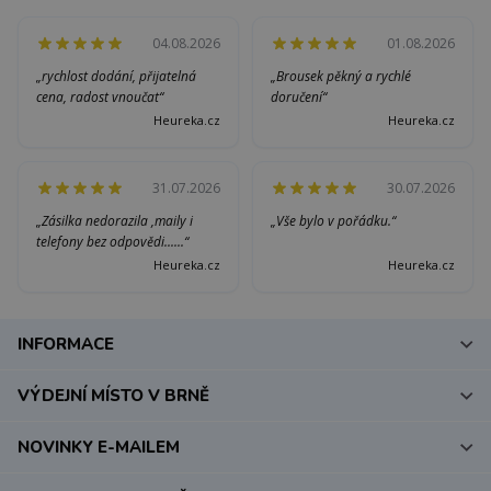
04.08.2026
01.08.2026
„rychlost dodání, přijatelná
„Brousek pěkný a rychlé
cena, radost vnoučat“
doručení“
Heureka.cz
Heureka.cz
31.07.2026
30.07.2026
„Zásilka nedorazila ,maily i
„Vše bylo v pořádku.“
telefony bez odpovědi......“
Heureka.cz
Heureka.cz
INFORMACE
VÝDEJNÍ MÍSTO V BRNĚ
NOVINKY E-MAILEM