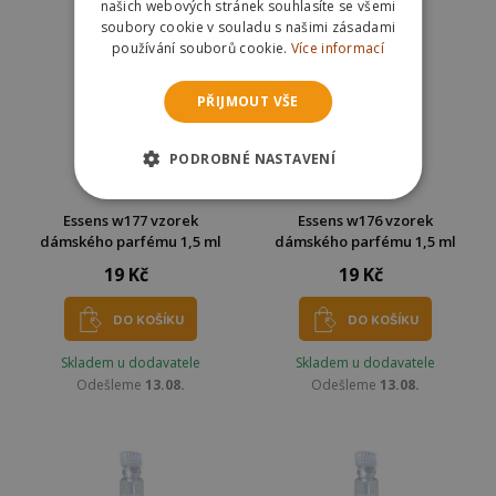
našich webových stránek souhlasíte se všemi
soubory cookie v souladu s našimi zásadami
používání souborů cookie.
Více informací
PŘIJMOUT VŠE
PODROBNÉ NASTAVENÍ
Essens w177 vzorek
Essens w176 vzorek
dámského parfému 1,5 ml
dámského parfému 1,5 ml
19 Kč
19 Kč
DO KOŠÍKU
DO KOŠÍKU
Skladem u dodavatele
Skladem u dodavatele
Odešleme
13.08.
Odešleme
13.08.