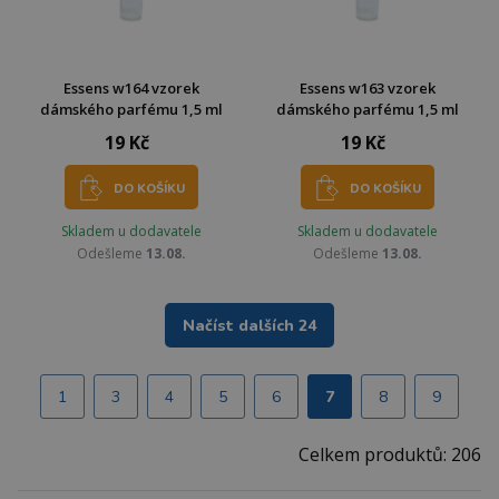
Essens w164 vzorek
Essens w163 vzorek
dámského parfému 1,5 ml
dámského parfému 1,5 ml
19 Kč
19 Kč
DO KOŠÍKU
DO KOŠÍKU
Skladem u dodavatele
Skladem u dodavatele
Odešleme
13.08.
Odešleme
13.08.
Načíst dalších 24
1
3
4
5
6
7
8
9
Celkem produktů: 206