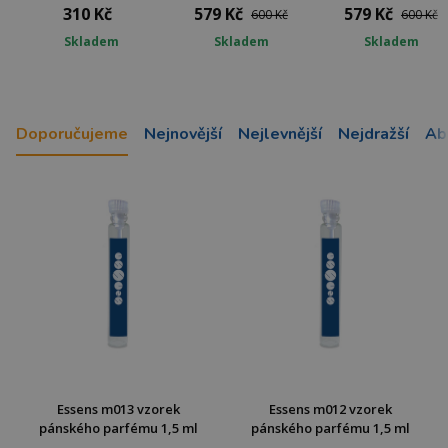
310 Kč
579 Kč
579 Kč
600 Kč
600 Kč
Skladem
Skladem
Skladem
Doporučujeme
Nejnovější
Nejlevnější
Nejdražší
Ab
Essens m013 vzorek
Essens m012 vzorek
pánského parfému 1,5 ml
pánského parfému 1,5 ml