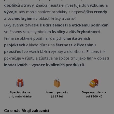
doplňků stravy
. Značka neustále investuje do
výzkumu a
vývoje
, aby mohla nabízet produkty s nejnovějšími
trendy
a
technologiemi
v oblasti krásy a zdraví.
Díky svému závazku k
udržitelnosti
a
etickému podnikání
se Essens stala symbolem
kvality
a
důvěryhodnosti
.
Firma se aktivně podílí na různých
charitativních
projektech
a klade důraz na
šetrnost k životnímu
prostředí
ve všech fázích výroby a distribuce. Essens tak
pokračuje v růstu a zůstává na špičce trhu jako
lídr
v oblasti
inovativních
a
vysoce kvalitních produktů
.
Specialista na
Jsme tu pro vás
Doprava zdarma
originální dárky
již 17 let
od 1500 Kč
Co o nás říkají zákazníci