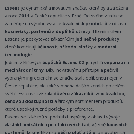
Essens
je dynamická a inovativní značka, která byla založena
v roce
2011
v České republice v Brně. Od svého vzniku se
zaměřuje na výrobu vysoce
kvalitních produktů
v oblasti
kosmetiky
,
parfémů
a
doplňků stravy
. Hlavním cílem
Essens je poskytovat zákazníkům
jedinečné produkty
,
které kombinují
účinnost
,
přírodní složky
a
moderní
technologie
.
Jedním z klíčových
úspěchů
Essens CZ
je rychlá
expanze
na
mezinárodní trhy
. Díky inovativnímu přístupu a pečlivě
vybraným ingrediencím se značka stala oblíbenou nejen v
České republice, ale také v mnoha dalších zemích po celém
světě. Essens si získala
důvěru zákazníků
svou
kvalitou
,
cenovou dostupností
a širokým sortimentem produktů,
které uspokojí různé potřeby a preference.
Essens se také může pochlubit úspěchy v oblasti vývoje
vlastních
unikátních produktových řad
, včetně
luxusních
parfémů
, kosmetiky pro
péči o pleť a tělo
, a inovativních