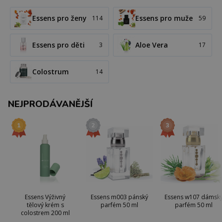
Essens pro ženy
Essens pro muže
114
59
Essens pro děti
Aloe Vera
3
17
Colostrum
14
NEJPRODÁVANĚJŠÍ
Essens Výživný
Essens m003 pánský
Essens w107 dámsk
tělový krém s
parfém 50 ml
parfém 50 ml
colostrem 200 ml