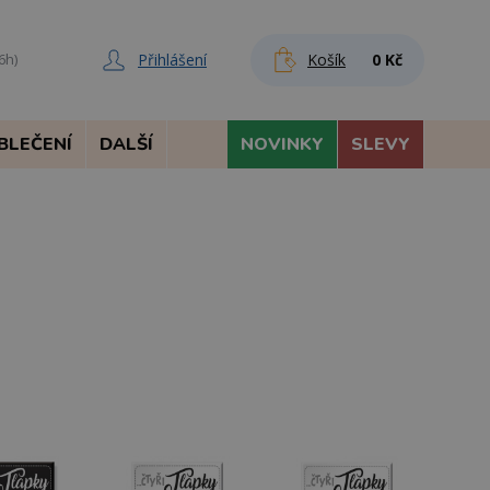
Přihlášení
Košík
0 Kč
6h)
BLEČENÍ
DALŠÍ
NOVINKY
SLEVY