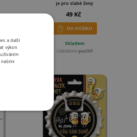
je pro slabé ženy
49 Kč
DO KOŠÍKU
es a další
Skladem
at výkon
Odešleme
pozítří
oužíváním
 našimi
-25%