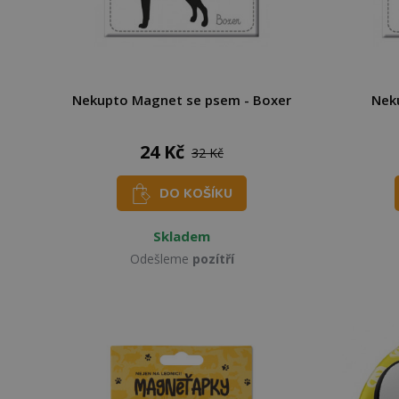
Nekupto Magnet se psem - Boxer
Nek
24 Kč
32 Kč
DO KOŠÍKU
Skladem
Odešleme
pozítří