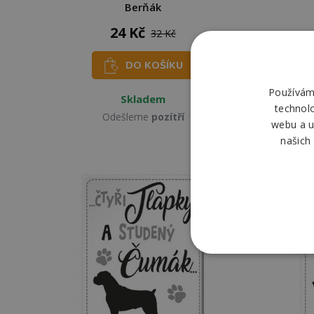
Berňák
24 Kč
32 Kč
DO KOŠÍKU
Používáme
Skladem
technol
Odešleme
pozítří
webu a u
našich