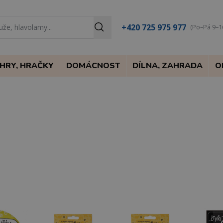
+420 725 975 977
(Po–Pá 9–1
HRY, HRAČKY
DOMÁCNOST
DÍLNA, ZAHRADA
O