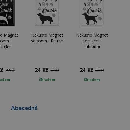
o Magnet
Nekupto Magnet
Nekupto Magnet
psem -
se psem - Retrívr
se psem -
vajler
Labrador
Kč
24 Kč
24 Kč
32 Kč
32 Kč
32 Kč
ladem
Skladem
Skladem
Abecedně