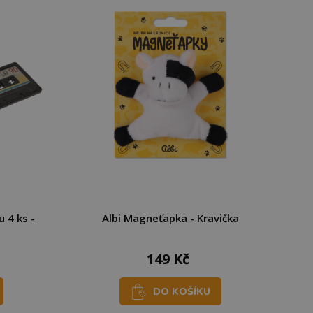
 4 ks -
Albi Magneťapka - Kravička
149 Kč
DO KOŠÍKU