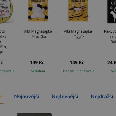
pto
Albi Magneťapka
Albi Magneťapka
Nekupt
etka
- Kravička
- Tygřík
se 
m -
Rot
řím,
ju
Kč
149 Kč
149 Kč
24 
odavatele
Skladem
Skladem u dodavatele
Sk
e
Nejnovější
Nejlevnější
Nejdražší