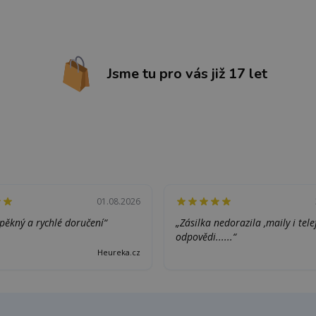
Jsme tu pro vás již 17 let
01.08.2026
pěkný a rychlé doručení“
„Zásilka nedorazila ,maily i tel
odpovědi......“
Heureka.cz