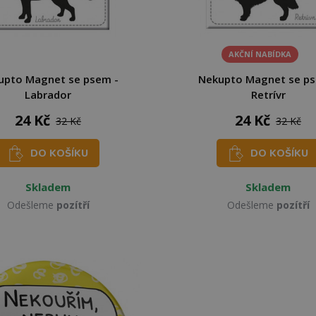
AKČNÍ NABÍDKA
upto Magnet se psem -
Nekupto Magnet se ps
Labrador
Retrívr
24 Kč
24 Kč
32 Kč
32 Kč
DO KOŠÍKU
DO KOŠÍKU
Skladem
Skladem
Odešleme
pozítří
Odešleme
pozítří