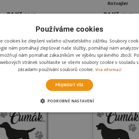
Rotvajler
24 Kč
24 Kč
32 Kč
32 Kč
Používáme cookies
DO KOŠÍKU
DO KOŠÍKU
 cookies ke zlepšení vašeho uživatelského zážitku. Soubory cooki
Skladem
Skladem
ogie nám pomáhají zlepšovat naše služby, pomáhají nám analyzov
Odešleme
pozítří
Odešleme
pozítří
možňují nám pomáhat zákazníkům ve výběru správného zboží. P
 webových stránek souhlasíte se všemi soubory cookie v souladu s
zásadami používání souborů cookie.
Více informací
PŘIJMOUT VŠE
PODROBNÉ NASTAVENÍ