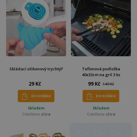
Skládací silikonový trychtýř
Teflonová podložka
40x33cm na gril 3 ks
29 Kč
99 Kč
149 Kč
DO KOŠÍKU
DO KOŠÍKU
Skladem
Skladem
Odešleme
zítra
Odešleme
zítra