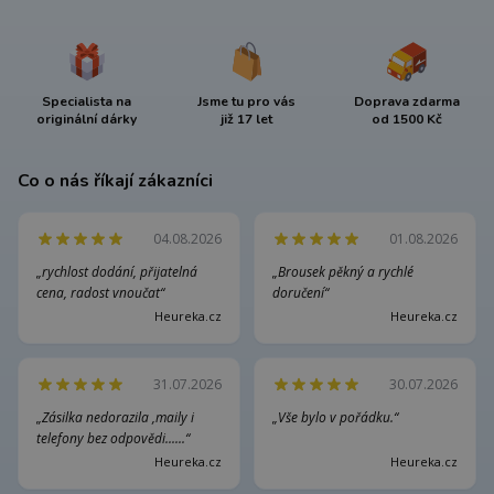
Specialista na
Jsme tu pro vás
Doprava zdarma
originální dárky
již 17 let
od 1500 Kč
Co o nás říkají zákazníci
04.08.2026
01.08.2026
„rychlost dodání, přijatelná
„Brousek pěkný a rychlé
cena, radost vnoučat“
doručení“
Heureka.cz
Heureka.cz
31.07.2026
30.07.2026
„Zásilka nedorazila ,maily i
„Vše bylo v pořádku.“
telefony bez odpovědi......“
Heureka.cz
Heureka.cz