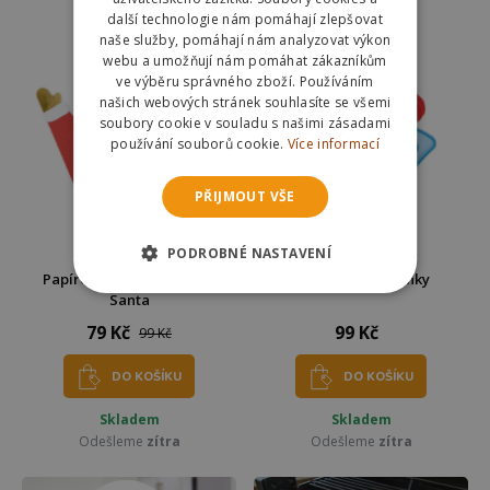
další technologie nám pomáhají zlepšovat
naše služby, pomáhají nám analyzovat výkon
webu a umožňují nám pomáhat zákazníkům
ve výběru správného zboží. Používáním
našich webových stránek souhlasíte se všemi
soubory cookie v souladu s našimi zásadami
používání souborů cookie.
Více informací
PŘIJMOUT VŠE
PODROBNÉ NASTAVENÍ
Papírové ubrousky 20 ks -
Čistič do mikrovlnky
Santa
79 Kč
99 Kč
99 Kč
DO KOŠÍKU
DO KOŠÍKU
Skladem
Skladem
Odešleme
zítra
Odešleme
zítra